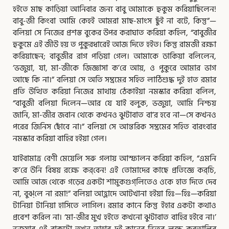
হইতে মাছ কাড়িয়া আনিবার জন্য বাবু আমাকে হুকুম করিয়াছিলেন!
বাবু-জী কিংবা আমি কেহই আমরা মাছ-মাংস ছুঁই না বটে, কিন্তু”—
বলিয়া সে নিজের প্রশস্ত বুকের উপর করাঘাত করিয়া কহিল, “বাবুজীর
হুকুমে এই জীউ হয় ত পুকুরধারেই আজ দিতে হইত। কিন্তু রামজী রক্ষা
করিয়াছেন; বাবুজীর রাগ পড়িয়া গেল। আমাকে ডাকিয়া বলিলেন,
‘ভজুয়া, যা, মা-জীকে জিজ্ঞাসা ক’রে আয়, ও পুকুরে আমার ভাগ
আছে কি না।” বলিয়া সে অতি সম্ভ্রমের সহিত লাঠিশুদ্ধ দুই হাত রমার
প্রতি উত্থিত করিয়া নিজের মাথায় ঠেকাইয়া নমস্কার করিয়া বলিল,
“বাবুজী বলিয়া দিলেন—আর যে যাই বলুক, ভজুয়া, আমি নিশ্চয়
জানি, মা-জীর জবান থেকে কখনও ঝুটাবাত বা’র হবে না—সে কখনও
পরের জিনিস ছোঁবে না।” বলিয়া সে আন্তরিক সম্ভ্রমের সহিত বারংবার
নমস্কার করিয়া বাহির হইয়া গেল।
যাইবামাত্র বেণী মেয়েলি সরু গলায় আস্ফালন করিয়া কহিল, “এমনি
ক’রে উনি বিষয় রক্ষে কর্‌বেন! এই তোমাদের কাছে প্রতিজ্ঞে কর্‌চি,
আমি আজ থেকে গড়ের একটা শামুকগুগ্‌লিতেও ওকে হাত দিতে দেব
না, বুঝ্‌লে না রমা!” বলিয়া আহ্লাদে আটখানা হইয়া হিঃ—হিঃ—করিয়া
টানিয়া টানিয়া হাসিতে লাগিল। রমার কানে কিন্তু ইহার একটা কথাও
প্রবেশ করিল না। ‘মা-জীর মুখ হইতে কখনো ঝুটাবাত বাহির হইবে না।’