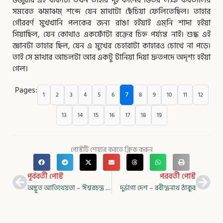
ভজুয়ার এই বাক্যটা তখন তাহার দুই কানের ভিতর লক্ষ করতালির
সমবেত ঝমাঝম্‌ শব্দে যেন মাথাটা ছেঁচিয়া ফেলিতেছিল। তাহার
গৌরবর্ণ মুখখানি পলকের জন্য রাঙা হইয়াই এম্‌নি শাদা হইয়া
গিয়াছিল, যেন কোথাও একফোঁটা রক্তের চিহ্ন পর্য্যন্ত নাই। শুদ্ধ এই
জ্ঞানটা তাহার ছিল, যেন এ মুখের চেহারাটা কাহারও চোখে না পড়ে।
তাই সে মাথার আচলটা আর একটু টানিয়া দিয়া দ্রুতপদে অদৃশ্য হইয়া
গেল।
Pages:
1
2
3
4
5
6
7
8
9
10
11
12
13
14
15
16
17
18
19
পোস্টটি শেয়ার করতে ক্লিক করুন
Prev
Nex
পূর্ববর্তী পোস্ট
পরবর্তী পোস্ট
অদ্ভুত আতিথেয়তা – ঈশ্বরচন্দ্র বিদ্যাসাগর
দুর্ভাগা দেশ – রবীন্দ্রনাথ ঠাকুর