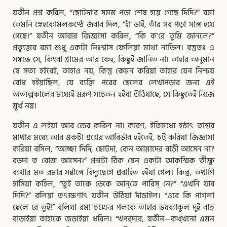
যতীন প্রশ্ন করিল, “ছোটদা’র সমস্ত পড়া শেষ হয়ে গেছে দিদি?” রমা
তেমনি স্নেহকোমলকণ্ঠে জবাব দিল, “হাঁ ভাই, তাঁর সব পড়া সাঙ্গ হয়ে
গেছে।” যতীন আবার জিজ্ঞাসা করিল, “কি ক’রে তুমি জানলে?”
প্রত্যুত্তরে রমা শুধু একটা নিঃশ্বাস ফেলিয়া মাথা নাড়িল। বস্তুতঃ এ
সম্বন্ধে সে, কিংবা গ্রামের আর কেহ, কিছুই জানিত না। তাহার অনুমান
যে সত্য হইবেই, তাহাও নয়, কিন্তু কেমন করিয়া তাহার যেন নিশ্চয়
বোধ হইয়াছিল, যে ব্যক্তি পরের ছেলের লেখাপড়ার জন্য এই
অত্যল্পকালের মধ্যেই এরূপ সচেতন হইয়া উঠিয়াছে, সে কিছুতেই নিজে
মূর্খ নয়।
যতীন এ লইয়া আর জের করিল না। কারণ, ইতিমধ্যে হঠাৎ তাহার
মাথার মধ্যে আর একটা প্রশ্নের আবির্ভাব হইতেই, চট্ করিয়া জিজ্ঞাসা
করিয়া বসিল, “আচ্ছা দিদি, ছোটদা, কেন আমাদের বাড়ী আসেন না?
বড়দা ত রোজ আসেন।” প্রশ্নটা ঠিক যেন একটা আকস্মিক তীক্ষ্ণ
ব্যথার মত রমার সর্ব্বাঙ্গে বিদ্যুদ্বেগে প্রবাহিত হইয়া গেল। কিন্তু, তথাপি
হাসিয়া কহিল, “তুই তাকে ডেকে আন্‌তে পারিস্ নে?” “এখনি যাব
দিদি?” বলিয়া তৎক্ষণাৎ যতীন উঠিয়া দাঁড়াইল। “ওরে কি পাগ্‌লা
ছেলে রে তুই!” বলিয়া রমা চক্ষের পলকে তাহার ভয়ব্যাকুল দুই বাহু
বাড়াইয়া তাহাকে জড়াইয়া ধরিল। “খপর্‌দার, যতীন—কখ্‌খনো এমন