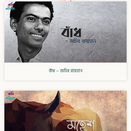
বাঁধ – জহির রায়হান