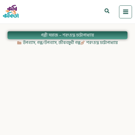
Skip
to
Search
content
পল্লী সমাজ – শরৎচন্দ্র চট্টোপাধ্যায়
উপন্যাস
,
গল্প/উপন্যাস
,
জীবনমুখী গল্প
শরৎচন্দ্র চট্টোপাধ্যায়