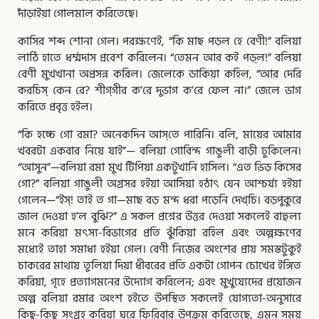
দাঁড়াইয়া গোলমাল করিতেছে।
কাসির শব্দ শোনা গেল। পরক্ষণেই, “কি মাছ পড়ল হে বেণী!” বলিয়া
লাঠি হাতে ধর্ম্মদাস প্রবেশ করিলেন। “তেমন আর কই পড়্‌ল!” বলিয়া
বেণী মুখখানা অপ্রসন্ন করিল। জেলেকে ডাকিয়া কহিল, “আর দেরি
করচিস্ কেন রে? শীগ্‌গীর ক’রে দুভাগ ক’রে ফেল না।” জেলে ভাগ
করিতে প্রবৃত্ত হইল।
“কি হচ্চে গো রমা? অনেকদিন আস্‌তে পারিনি। বলি, মায়ের আমার
খবরটা একবার নিয়ে যাই”— বলিয়া গোবিন্দ গাঙুলী বাড়ী ঢুকিলেন।
“আসুন”—বলিয়া রমা মুখ টিপিয়া একটুখানি হাসিল। “এত ভিড় কিসের
গো?” বলিয়া গাঙুলী অগ্রসর হইয়া আসিয়া হঠাৎ যেন আশ্চর্য্য হইয়া
গেলেন—“ইস্‌! তাই ত গা—মাছ বড় মন্দ ধরা পড়েনি দেখ্‌চি। বড়পুকুরে
জাল দেওয়া হ’ল বুঝি?” এ সকল প্রশ্নের উত্তর দেওয়া সকলেই বাহুল্য
মনে করিয়া মৎস্য-বিভাগের প্রতি ঝুঁকিয়া রহিল এবং অল্পক্ষণের
মধ্যেই তাহা সমাধা হইয়া গেল। বেণী নিজের অংশের প্রায় সমস্তটুকুই
চাকরের মাথায় তুলিয়া দিয়া ধীবরের প্রতি একটা গোপন চোখের ইঙ্গিত
করিয়া, গৃহে প্রত্যাগমনের উদ্যোগ করিলেন; এবং মুখুয্যেদের প্রয়োজন
অল্প বলিয়া রমার অংশ হইতে উপস্থিত সকলেই যোগ্যতা-অনুসারে
কিছু-কিছু সংগ্রহ করিয়া ঘরে ফিরিবার উপক্রম করিতেছে, এমন সময়