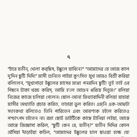
,
,
,
,
,
,
,
,
,
,
,
,
,
,
,
,
,
,
Page
Page
Page
Page
Page
Page
Page
Page
Page
Page
Page
Page
Page
Page
Page
Page
Page
Page
Page
৭
“হাঁরে যতীন্‌, খেলা কর্‌ছিস, ইস্কুলে যাবিনে?” “আমাদের যে আজ কাল
দু’দিন ছুটি দিদি!” মাসী শুনিতে পাইয়া কুৎসিত মুখ আরও বিশ্রী করিয়া
বলিলেন, “মুখপোড়া ইস্কুলের মাসের মধ্যে পনরদিন ছুটি! তুই তাই ওর
পিছনে টাকা খরচ করিস্‌, আমি হ’লে আগুন ধরিয়ে দিতুম।” বলিয়া
নিজের কাজে চলিয়া গেলেন। ষোল-আনা মিথ্যাবাদিনী বলিয়া যাহারা
মাসীর অখ্যাতি প্রচার করিত, তাহারা ভুল করিত। এম্‌নি এক-আধটা
সত্যকথা বলিতেও তিনি পারিতেন এবং আবশ্যক হইলে করিতেও
পশ্চাৎপদ হইতেন না। রমা ছোট ভাইটিকে কাছে টানিয়া লইয়া, আস্তে
আস্তে জিজ্ঞাসা করিল, “ছুটি কেন রে, যতীন্‌?” যতীন দিদির কোল
ঘেঁসিয়া দাঁড়াইয়া কহিল, “আমাদের ইস্কুলের চাল ছাওয়া হচ্চে যে!