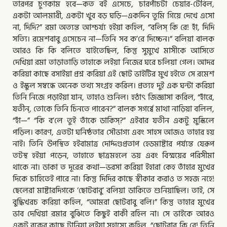
তারপর চুণকাম হবে—কত বই এসেচে, চারপাঁচটা চেয়ার-টেবিল,
একটা আলমারী, একটা খুব বড় ঘড়ি—একদিন তুমি গিয়ে দেখে এসো
না, দিদি?” রমা অত্যন্ত আশ্চর্য্য হইয়া কহিল, “বলিস্‌ কি রে! হাঁ, দিদি
সত্যি। রমেশবাবু এসেচেন না—তিনি সব ক’রে দিচ্চেন।” বলিয়া বালক
আরও কি কি বলিতে যাইতেছিল, কিন্তু সুমুখে মাসীকে আসিতে
দেখিয়া রমা তাড়াতাড়ি তাহাকে লইয়া নিজের ঘরে চলিয়া গেল। আদর
করিয়া কাছে বসাইয়া প্রশ্ন করিয়া এই ছোট ভাইটির মুখ হইতে সে রমেশ
ও ইস্কুল সম্বন্ধে অনেক তথ্য সংগ্রহ করিল। প্রত্যহ দুই এক ঘন্টা করিয়া
তিনি নিজে পড়াইয়া যান, তাহাও শুনিল। হঠাৎ জিজ্ঞাসা করিল, “হাঁরে,
যতীন্‌, তোকে তিনি চিনতে পারেন?” বালক সগর্ব্বে মাথা নাড়িয়া বলিল,
“হাঁ—” “কি ব’লে তুই তাঁকে ডাকিস্‌?” এইবার যতীন একটু মুস্কিলে
পড়িল। কারণ, এতটা ঘনিষ্ঠতার সৌভাগ্য এবং সাহস আজও তাহার হয়
নাই। তিনি উপস্থিত হইবামাত্র দোর্দ্দণ্ডপ্রতাপ হেডমাষ্টার পর্য্যন্ত যেরূপ
তটস্থ হইয়া পড়েন, তাহাতে ছাত্রমহলে ভয় এবং বিস্ময়ের পরিসীমা
থাকে না। ডাকা ত দূরের কথা—ভরসা করিয়া ইহারা কেহ তাঁহার মুখের
দিকে চাহিতেই পারে না। কিন্তু দিদির কাছে স্বীকার করাও ত সহজ নহে!
ছেলেরা মাষ্টারদিগকে ‘ছোটবাবু’ বলিয়া ডাকিতে শুনিয়াছিল। তাই, সে
বুদ্ধিখরচ করিয়া কহিল, “আমরা ছোটবাবু বলি।” কিন্তু তাহার মুখের
ভাব দেখিয়া রমার বুঝিতে কিছুই বাকী রহিল না। সে ভাইকে আরও
একটু বুকের কাছে টানিয়া লইয়া সহাস্যে কহিল, “ছোটবাবু কি রে! তিনি