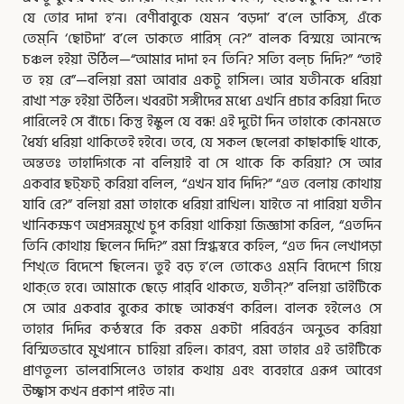
যে তোর দাদা হ’ন। বেণীবাবুকে যেমন ‘বড়দা’ ব’লে ডাকিস্‌, এঁকে
তেম্‌নি ‘ছোটদা’ ব’লে ডাকতে পারিস্‌ নে?” বালক বিস্ময়ে আনন্দে
চঞ্চল হইয়া উঠিল—“আমার দাদা হন তিনি? সত্যি বল্‌চ দিদি?” “তাই
ত হয় রে”—বলিয়া রমা আবার একটু হাসিল। আর যতীনকে ধরিয়া
রাখা শক্ত হইয়া উঠিল। খবরটা সঙ্গীদের মধ্যে এখনি প্রচার করিয়া দিতে
পারিলেই সে বাঁচে। কিন্তু ইস্কুল যে বন্ধ! এই দুটো দিন তাহাকে কোনমতে
ধৈর্য্য ধরিয়া থাকিতেই হইবে। তবে, যে সকল ছেলেরা কাছাকাছি থাকে,
অন্ততঃ তাহাদিগকে না বলিয়াই বা সে থাকে কি করিয়া? সে আর
একবার ছট্‌ফট্‌ করিয়া বলিল, “এখন যাব দিদি?” “এত বেলায় কোথায়
যাবি রে?” বলিয়া রমা তাহাকে ধরিয়া রাখিল। যাইতে না পারিয়া যতীন
খানিকক্ষণ অপ্রসন্নমুখে চুপ করিয়া থাকিয়া জিজ্ঞাসা করিল, “এতদিন
তিনি কোথায় ছিলেন দিদি?” রমা স্নিগ্ধস্বরে কহিল, “এত দিন লেখাপড়া
শিখ্‌তে বিদেশে ছিলেন। তুই বড় হ’লে তোকেও এম্‌নি বিদেশে গিয়ে
থাক্‌তে হবে। আমাকে ছেড়ে পার্‌বি থাকতে, যতীন্‌?” বলিয়া ভাইটিকে
সে আর একবার বুকের কাছে আকর্ষণ করিল। বালক হইলেও সে
তাহার দিদির কন্ঠস্বরে কি রকম একটা পরিবর্ত্তন অনুভব করিয়া
বিস্মিতভাবে মুখপানে চাহিয়া রহিল। কারণ, রমা তাহার এই ভাইটিকে
প্রাণতুল্য ভালবাসিলেও তাহার কথায় এবং ব্যবহারে এরূপ আবেগ
উচ্ছ্বাস কখন প্রকাশ পাইত না।