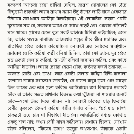
সকলেই আশ্চর্য্য হইয়া চাহিয়া দেখিল, রমেশ ঘোষালের সেই বেঁটে
হিন্দুস্থানী চাকরটা তাহার মাথার সমান উঁচু বাঁশের লাঠি হাতে একেবারে
উঠানের মাঝখানে আসিয়া দাঁড়াইয়াছে। এই লোকটার চেহারা এম্‌নি
দুষমনের মত যে, সকলের আগে সে চোখে পড়েই এবং একবার পড়িলেই
মনে থাকে। গ্রামের ছেলে বুড়া সবাই তাহাকে চিনিয়া লইয়াছিল; এমন
কি, তাহার সম্বন্ধে নানাবিধ আজগুবি গল্পও ধীরে ধীরে প্রচারিত এবং
প্রতিষ্ঠিত হইতে আরম্ভ করিয়াছিল। লোকটা এত লোকের মাঝ্‌খানে
রমাকেই যে কি করিয়া কর্ত্রী বলিয়া চিনিল, তাহা সেই জানে, দূর হইতে
মস্ত একটা সেলাম করিয়া, ‘মা-জী’ বলিয়া সম্বোধন করিল, এবং কাছে
আসিয়া দাঁড়াইল। তাহার চেহারা যেমন হৌক, কন্ঠস্বর সত্যই ভয়ানক;—
অত্যন্ত মোটা এবং ভাঙা। আর একটা সেলাম করিয়া হিন্দি-বাঙ্গালা
মেশানো ভাষায় সংক্ষেপে জানাইল, সে রমেশ বাবুর ভৃত্য এবং মাছের
তিন ভাগের এক ভাগ গ্রহণ করিতে আসিয়াছে। রমা বিস্ময়ের প্রভাবেই
হৌক বা তাহার সঙ্গত প্রার্থনার বিরুদ্ধে কথা খুঁজিয়া না পাওয়ার জন্যই
হৌক—সহসা উত্তর দিতে পারিল না। লোকটা চকিতে ঘাড় ফিরাইয়া
বেণীর ভৃত্যকে উদ্দেশ করিয়া গম্ভীর গলায় বলিল, “এই যাও মাৎ”।
চাকরটা ভয়ে চার পা পিছাইয়া দাঁড়াইল। আধমিনিট পর্য্যন্ত কোথাও
একটু শব্দ নাই; তখন বেণী সাহস করিলেন। যেখানে ছিলেন, সেইখান
হইতে বলিলেন, “কিসের ভাগ?” ভজুয়া তৎক্ষণাৎ তাঁহাকে একটা