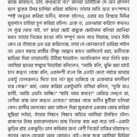
কাজ করিস্‌নে, ভাই, কখ্‌খনো না।” বলিয়া ভাইটিকে সে যেন প্রাণপণ
বলে বুকের উপর চাপিয়া ধরিয়া রাখিল। তাহার অতি দ্রুত হৃৎস্পন্দন
স্পষ্ট অনুভব করিয়া যতীন, বালক হইলেও, এবার বড় বিস্ময়ে দিদির
মুখপানে চাহিয়া চুপ করিয়া রহিল। একে ত, এমনধারা করিতে কখনও
সে পূর্ব্বে দেখে নাই, তা’ ছাড়া ছোট বাবুকে ছোটদাদা বলিয়া জানিয়া
যখন তাহার নিজের মনের গতি সম্পূর্ণ অন্য পথে গিয়াছে, তখন দিদি
কেন যে তাঁহাকে এত ভয় করিতেছে, তাহা সে কোনমতেই ভাবিয়া পাইল
না। এমন সময়ে মাসীর তীক্ষ্ণ আহ্বান কানে আসিতেই রমা, যতীনকে
ছাড়িয়া দিয়া তাড়াতাড়ি উঠিয়া দাঁড়াইল। অনতিকাল পরে’ তিনি স্বয়ং
আসিয়া দ্বারের সম্মুখে দাঁড়াইয়া বলিলেন, “আমি বলি, বুঝি রমা ঘাটে
চান কর্‌তে গেছে! বলি, একাদশী ব’লে কি এতটা বেলা পর্য্যন্ত মাথায়
একটু তেলজলও দিতে হবে না? মুখ শুকিয়ে যে একেবারে কালীবর্ণ
হয়ে গেছে।” রমা, জোর করিয়া একটুখানি হাসিয়া বলিল, “তুমি যাও
মাসী, আমি এখনি যাচ্ছি।” “যাবি আর কখন্‌?” বেরিয়ে দেখ্‌গে যা,
বেণীরা মাছ ভাগ কর্‌তে এসেচে।” মাছের নামে যতীন ছুটিয়া চলিয়া
গেল। মাসীর অলক্ষ্যে রমা আঁচল দিয়া মুখখানা একবার জোর করিয়া
মুছিয়া লইয়া, তাঁহার পিছনে পিছনে বাহিরে আসিয়া উপস্থিত হইল।
প্রাঙ্গণের উপর মহাকোলাহল। মাছ নিতান্ত কম ধরা পড়ে নাই—একটা
ঝুড়ির প্রায় একঝুড়ি। ভাগ করিবার জন্য বেণী নিজেই হাজির হইয়াছেন।
পাড়ার ছেলে-মেয়েরা আর কোথাও নাই—সঙ্গে সঙ্গে আসিয়া ঘিরিয়া