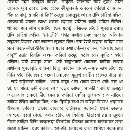
সেলাম দিয়া সসম্ভ্রমে কহিল, “বাবুজী, আপকো নাহি পুছা।” মাসী
অনেক দূরে রকের উপর হইতে তীক্ষ্ণকন্ঠে ঝন্‌ঝন্ করিয়া বলিলেন,
“কি রে বাপু, মারবি না কি?” ভজুয়া একমুহূর্ত্ত তাহার প্রতি চাহিয়া রহিল;
পরক্ষণেই তাহার ভাঙা গলার ভয়ঙ্কর হাসিতে বাড়ী ভরিয়া উঠিল।
খানিক পরে হাসি থামাইয়া যেন একটু লজ্জিত হইয়াই পুনরায় রমার
প্রতি চাহিয়া কহিল, ‘মা-জী?’ তাহার কথায় এবং ব্যবহারে অতিশয়
সম্ভ্রমের ভিতরে যেন অবজ্ঞা লুকান ছিল। রমা ইহাই কল্পনা করিয়া মনে
মনে বিরক্ত হইয়া উঠিয়াছিল। এবার কথা কহিল। বলিল, “কি চায় তোর
বাবু?” রমার বিরক্তি লক্ষ্য করিয়া ভজুয়া হঠাৎ যেন কুণ্ঠিত হইয়া
পড়িল। তাই যতদূর সাধ্য, সেই কর্ক্কশকন্ঠ কোমল করিয়া তাহার
প্রার্থনার পুনরাবৃত্তি করিল। কিন্তু করিলে কি হয়—মাছ ভাগ হইয়া যে
বিলি হইয়া গিয়াছে। এতগুলা লোকের সুমুখে সে হীন হইতেও পারে না।
—তাই কটুকন্ঠে কহিল—“তোর বাবুর এতে কোন অংশ নেই। বল্‌ গে
যা, যা’ পারে, তাই করুক্‌ গে।” “বহুৎ আচ্ছা, মা-জী।” বলিয়া ভজুয়া
তৎক্ষণাৎ একটা দীর্ঘ সেলাম করিয়া বেণীর ভৃত্যকে হাত নাড়িয়া
যাইতে ইঙ্গিত করিয়া দিল, এবং দ্বিতীয় কথা না কহিয়া নিজেও প্রস্থানের
উপক্রম করিল। তাহার ব্যবহারে বাড়ীশুদ্ধ সকলেই যখন অত্যন্ত
আশ্চর্য্য হইয়া গেছে, তখন হঠাৎ সে ফিরিয়া দাঁড়াইয়া রমার মুখের
দিকে চাহিয়া হিন্দি-বাঙ্গালায় মিশাইয়া নিজের কঠোর কন্ঠস্বরের জন্য
ক্ষমা চাহিল, এবং কহিল, “মা-জী, লোকের কথা শুনিয়া পুকুর-ধার