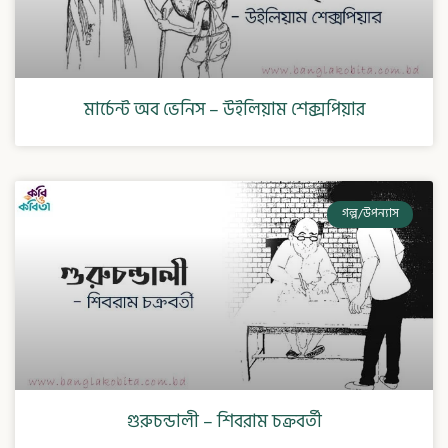
মার্চেন্ট অব ভেনিস – উইলিয়াম শেক্সপিয়ার
গল্প/উপন্যাস
গুরুচন্ডালী – শিবরাম চক্রবর্তী