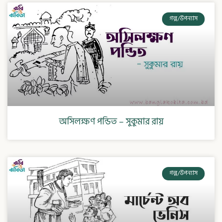
গল্প/উপন্যাস
অসিলক্ষণ পন্ডিত – সুকুমার রায়
গল্প/উপন্যাস