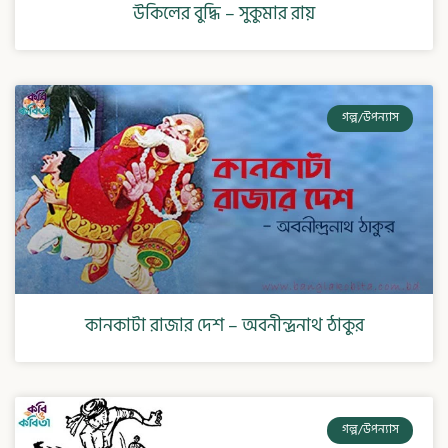
উকিলের বুদ্ধি – সুকুমার রায়
গল্প/উপন্যাস
কানকাটা রাজার দেশ – অবনীন্দ্রনাথ ঠাকুর
গল্প/উপন্যাস