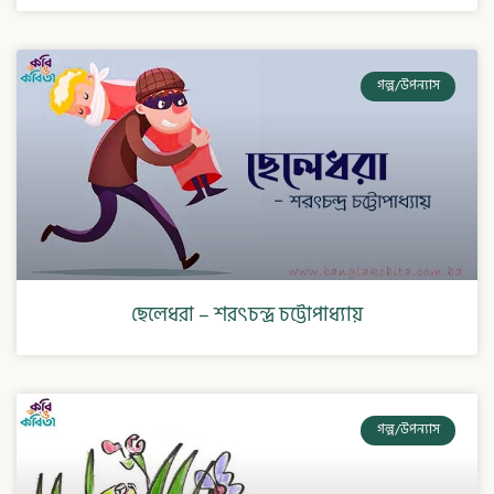
গল্প/উপন্যাস
ছেলেধরা – শরৎচন্দ্র চট্টোপাধ্যায়
গল্প/উপন্যাস