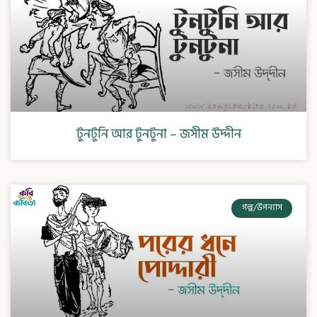
টুনটুনি আর টুনটুনা – জসীম উদ্দীন
গল্প/উপন্যাস