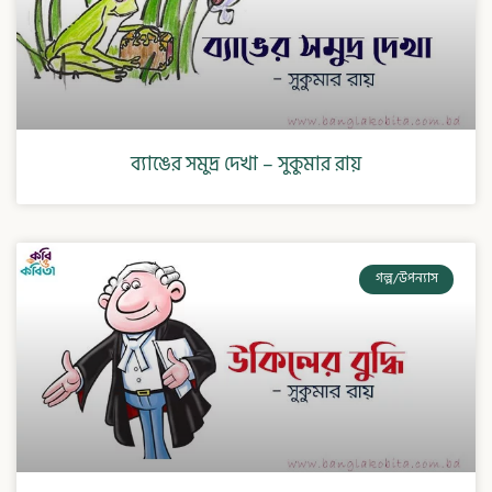
ব্যাঙের সমুদ্র দেখা – সুকুমার রায়
গল্প/উপন্যাস