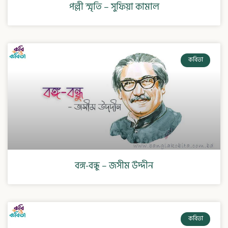
পল্লী স্মৃতি – সুফিয়া কামাল
কবিতা
বঙ্গ-বন্ধু – জসীম উদ্দীন
কবিতা