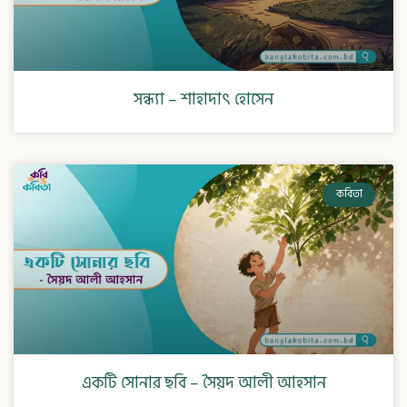
সন্ধ্যা – শাহাদাৎ হোসেন
কবিতা
একটি সোনার ছবি – সৈয়দ আলী আহসান