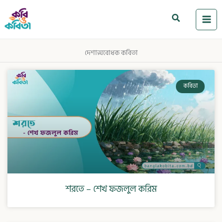
Skip
to
Search
content
দেশাত্মবোধক কবিতা
কবিতা
শরতে – শেখ ফজলুল করিম