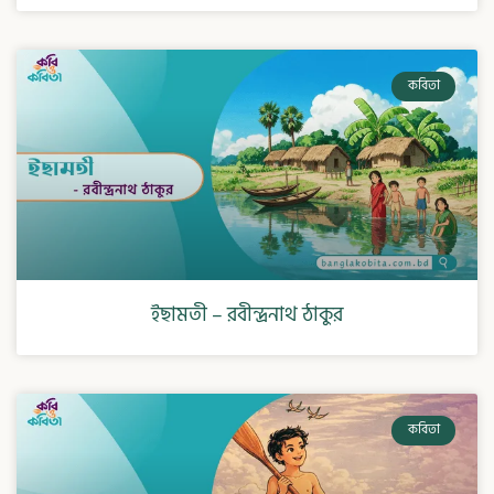
কবিতা
ইছামতী – রবীন্দ্রনাথ ঠাকুর
কবিতা