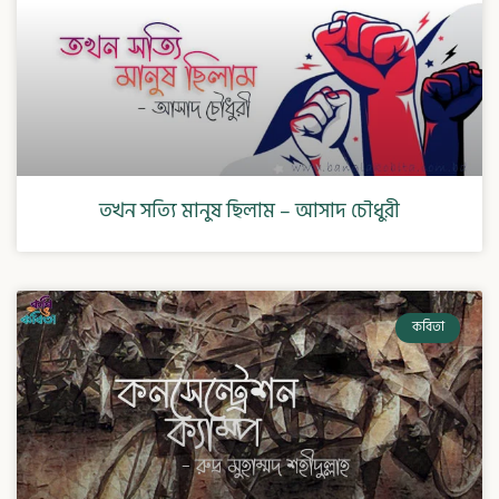
তখন সত্যি মানুষ ছিলাম – আসাদ চৌধুরী
কবিতা