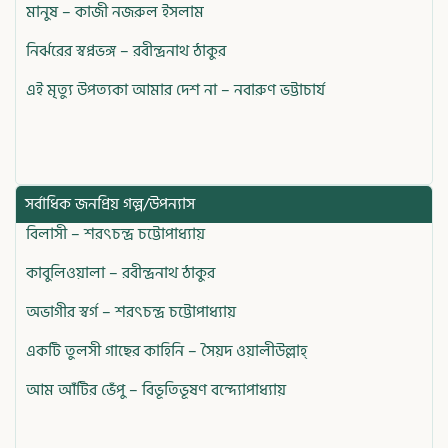
মানুষ – কাজী নজরুল ইসলাম
নির্ঝরের স্বপ্নভঙ্গ – রবীন্দ্রনাথ ঠাকুর
এই মৃত্যু উপত্যকা আমার দেশ না – নবারুণ ভট্টাচার্য
সর্বাধিক জনপ্রিয় গল্প/উপন্যাস
বিলাসী – শরৎচন্দ্র চট্টোপাধ্যায়
কাবুলিওয়ালা – রবীন্দ্রনাথ ঠাকুর
অভাগীর স্বর্গ – শরৎচন্দ্র চট্টোপাধ্যায়
একটি তুলসী গাছের কাহিনি – সৈয়দ ওয়ালীউল্লাহ্
আম আঁটির ভেঁপু – বিভূতিভূষণ বন্দ্যোপাধ্যায়