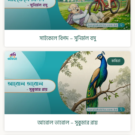
সাইকেলে বিপদ – সুনির্মল বসু
কবিতা
আবোল তাবোল – সুকুমার রায়