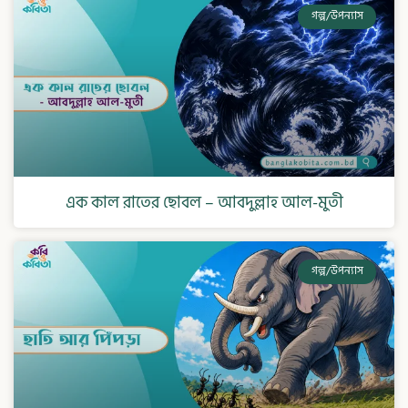
গল্প/উপন্যাস
এক কাল রাতের ছোবল – আবদুল্লাহ আল-মুতী
গল্প/উপন্যাস