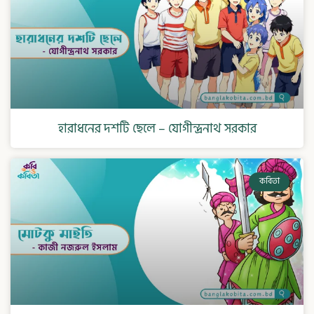
হারাধনের দশটি ছেলে – যোগীন্দ্রনাথ সরকার
কবিতা