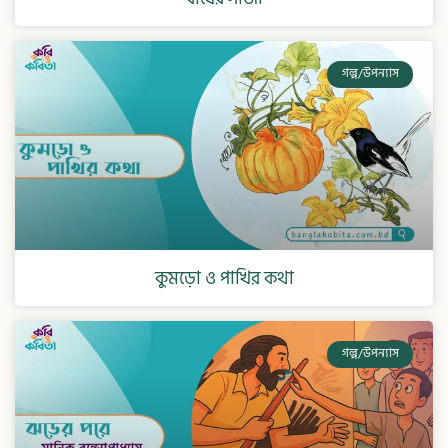
গল্প/উপন্যাস
কুমড়ো ও পাখির কথা
গল্প/উপন্যাস