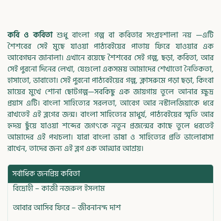
কবি ও কবিতা
শুধু বাংলা গল্প বা কবিতার সংগ্রহশালা নয় —এটি
শৈশবের সেই মুছে যাওয়া পাঠ্যবইয়ের পাতায় ফিরে যাওয়ার এক
আবেগঘন জানালা। এখানে রয়েছে শৈশবের সেই গল্প, ছড়া, কবিতা, আর
সেই পুরনো দিনের লেখা, যেগুলো একসময় আমাদের শেখাতো নৈতিকতা,
হাসাতো, ভাবাতো। সেই পুরনো পাঠ্যবইয়ের গল্প, ক্লাসরুমে পড়া ছড়া, কিংবা
মায়ের মুখে শোনা ছোটগল্প—সবকিছু এক জায়গায় তুলে আনার ক্ষুদ্র
প্রয়াস এটি। বাংলা সাহিত্যের সরলতা, আবেগ আর নস্টালজিয়াকে ধরে
রাখতেই এই ব্লগের জন্ম। বাংলা সাহিত্যের মাধুর্য, পাঠ্যবইয়ের স্মৃতি আর
হৃদয় ছুঁয়ে যাওয়া শব্দের জগৎকে নতুন প্রজন্মের কাছে তুলে ধরতেই
আমাদের এই পথচলা। যারা বাংলা ভাষা ও সাহিত্যের প্রতি ভালোবাসা
রাখেন, তাদের জন্য এই ব্লগ এক আত্মার আশ্রয়।
সর্বাধিক জনপ্রিয় কবিতা
বিদ্রোহী – কাজী নজরুল ইসলাম
আবার আসিব ফিরে – জীবনানন্দ দাশ