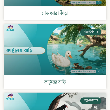
হাতি আর পিঁপড়া
গল্প/উপন্যাস
কাটুমের বাড়ি
গল্প/উপন্যাস