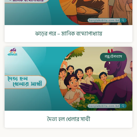
ঝড়ের পরে – মানিক বন্দ্যোপাধ্যায়
গল্প/উপন্যাস
দৈত্য হল খেলার সাথী