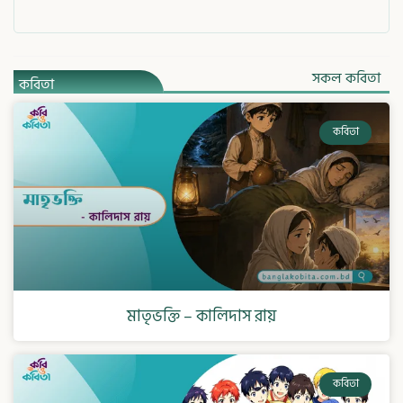
সকল কবিতা
কবিতা
কবিতা
মাতৃভক্তি – কালিদাস রায়
কবিতা