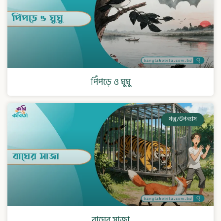
পিঁপড়ে ও ঘুঘু
গল্প/উপন্যাস
বাঘের সাজা