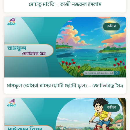
মোটকু মাইতি – কাজী নজরুল ইসলাম
কবিতা
ঘাসফুল (আমরা ঘাসের ছোটো ছোটো ফুল) – জ্যোতিরিন্দ্র মৈত্র
কবিতা