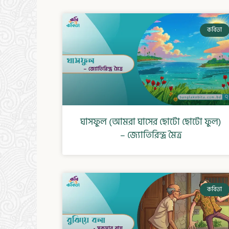
কবিতা
ঘাসফুল (আমরা ঘাসের ছোটো ছোটো ফুল)
– জ্যোতিরিন্দ্র মৈত্র
কবিতা