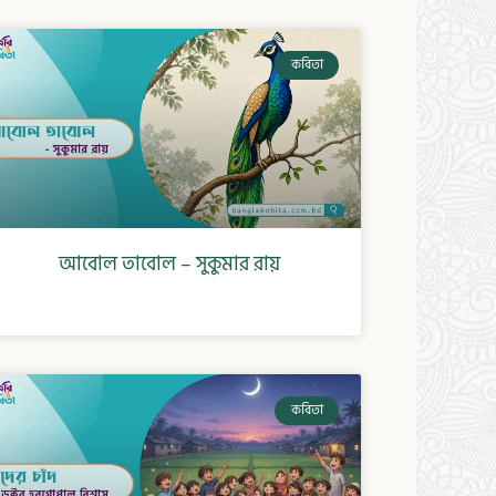
কবিতা
আবোল তাবোল – সুকুমার রায়
কবিতা