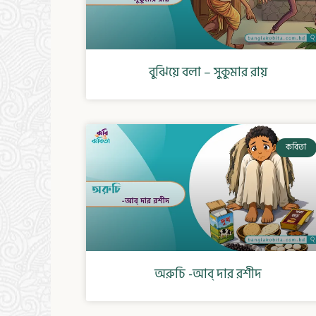
বুঝিয়ে বলা – সুকুমার রায়
কবিতা
অরুচি -আব্ দার রশীদ