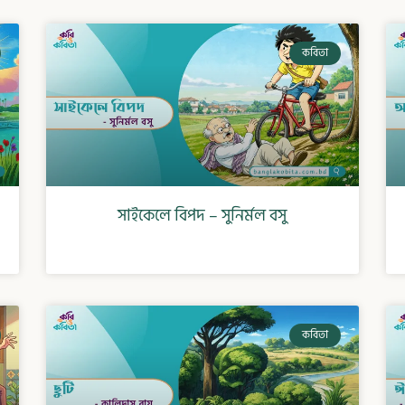
কবিতা
সাইকেলে বিপদ – সুনির্মল বসু
কবিতা