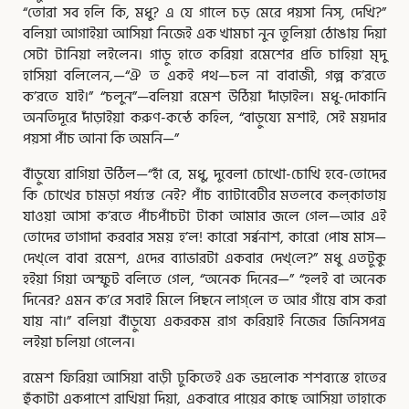
“তোরা সব হলি কি, মধু? এ যে গালে চড় মেরে পয়সা নিস্‌, দেখি?”
বলিয়া আগাইয়া আসিয়া নিজেই এক খামচা নুন তুলিয়া ঠোঙায় দিয়া
সেটা টানিয়া লইলেন। গাড়ু হাতে করিয়া রমেশের প্রতি চাহিয়া মৃদু
হাসিয়া বলিলেন,—“ঐ ত একই পথ—চল না বাবাজী, গল্প ক’রতে
ক’রতে যাই।” “চলুন”—বলিয়া রমেশ উঠিয়া দাঁড়াইল। মধু-দোকানি
অনতিদূরে দাঁড়াইয়া করুণ-কন্ঠে কহিল, “বাড়ুয্যে মশাই, সেই ময়দার
পয়সা পাঁচ আনা কি অমনি—”
বাঁড়ুয্যে রাগিয়া উঠিল—“হাঁ রে, মধু, দুবেলা চোখো-চোখি হবে-তোদের
কি চোখের চামড়া পর্য্যন্ত নেই? পাঁচ ব্যাটাবেটীর মতলবে কল্‌কাতায়
যাওয়া আসা ক’রতে পাঁচপাঁচটা টাকা আমার জলে গেল—আর এই
তোদের তাগাদা করবার সময় হ’ল! কারো সর্ব্বনাশ, কারো পোষ মাস—
দেখ্‌লে বাবা রমেশ, এদের ব্যাভারটা একবার দেখ্‌লে?” মধু এতটুকু
হইয়া গিয়া অস্ফুট বলিতে গেল, “অনেক দিনের—” “হলই বা অনেক
দিনের? এমন ক’রে সবাই মিলে পিছনে লাগ্‌লে ত আর গাঁয়ে বাস করা
যায় না।” বলিয়া বাঁড়ুয্যে একরকম রাগ করিয়াই নিজের জিনিসপত্র
লইয়া চলিয়া গেলেন।
রমেশ ফিরিয়া আসিয়া বাড়ী ঢুকিতেই এক ভদ্রলোক শশব্যস্তে হাতের
হুঁকাটা একপাশে রাখিয়া দিয়া, একবারে পায়ের কাছে আসিয়া তাহাকে