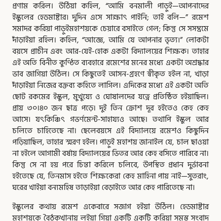
প্রণাম করিল। উঠিয়া কহিল, “আমি বনমালী পাড়ুই—আপনাদের
ইস্কুলের হেডমাষ্টার। দুদিন এসে সাক্ষাৎ পাইনি; তাই বলি—” রমেশ
সমাদর করিয়া পাড়ুইমহাশয়কে চেয়ারে বসাইতে গেল; কিন্তু সে সসম্ভ্রমে
দাঁড়াইয়া রহিল। কহিল, “আজ্ঞে, আমি যে আপনার ভৃত্য।” লোকটা
বয়সে প্রাচীন এবং আর-যেই-হোক একটা বিদ্যালয়ের শিক্ষক। তাহার
এই অতি বিনীত কুণ্ঠিত ব্যবহারে রমেশের মনের মধ্যে একটা অশ্রদ্ধার
ভাব জাগিয়া উঠিল। সে কিছুতেই আসন-গ্রহণে স্বীকৃত হইল না, খাড়া
দাঁড়াইয়া নিজের বক্তব্য কহিতে লাগিল। এদিকের মধ্যে এই একটা অতি
ছোট রকমের ইস্কুল, মুখুয্যে ও ঘোষালদের যত্নে প্রতিষ্ঠিত হইয়াছিল।
প্রায় ৩০।৪০ জন ছাত্র পড়ে। দুই তিন ক্রোশ দূর হইতেও কেহ কেহ
আসে। যৎকিঞ্চিৎ গভর্ণমেন্ট-সাহায্যও আছে। তথাপি ইস্কুল আর
চলিতে চাহিতেছে না। ছেলেবয়সে এই বিদ্যালয়ে রমেশও কিছুদিন
পড়িয়াছিল, তাহার স্মরণ হইল। পাড়ুই মহাশয় জানাইল যে, চাল ছাওয়া
না হইলে আগামী বর্ষায় বিদ্যালয়ের ভিতর আর কেহ বসিতে পারিবে না।
কিন্তু সে না হয় পরে চিন্তা করিলে চলিবে, উপস্থিত প্রধান দুর্ভাবনা
হইতেছে যে, তিনমাস হইতে শিক্ষকেরা কেহ মাহিনা পায় নাই—সুতরাং,
ঘরের খাইয়া বন্যমহিষ তাড়াইয়া বেড়াইতে আর কেহ পারিতেছে না।
ইস্কুলের কথায় রমেশ একেবারে সজাগ হইয়া উঠিল। হেডমাষ্টার
মহাশয়কে বৈঠকখানায় লইয়া গিয়া একটি একটি করিয়া সমস্ত সংবাদ