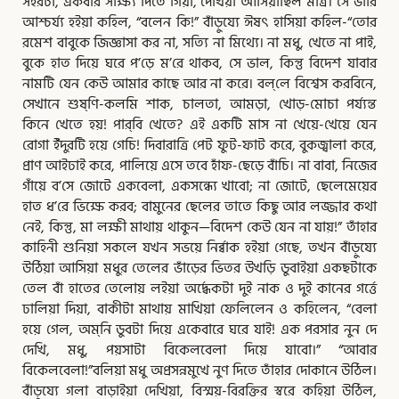
সহরটা, একবার সাক্ষ্য দিতে গিয়া, দেখিয়া আসিয়াছিল মাত্র। সে ভারি
আশ্চর্য্য হইয়া কহিল, “বলেন কি!” বাঁড়ুয্যে ঈষৎ হাসিয়া কহিল-“তোর
রমেশ বাবুকে জিজ্ঞাসা কর না, সত্যি না মিথ্যে। না মধু, খেতে না পাই,
বুকে হাত দিয়ে ঘরে প’ড়ে ম’রে থাকব, সে ভাল, কিন্তু বিদেশ যাবার
নামটি যেন কেউ আমার কাছে আর না করে। বল্‌লে বিশ্বেস করবিনে,
সেখানে শুষ্‌ণি-কলমি শাক, চালতা, আমড়া, খোড়-মোচা পর্য্যন্ত
কিনে খেতে হয়! পার্‌বি খেতে? এই একটি মাস না খেয়ে-খেয়ে যেন
রোগা ইঁদুরটি হয়ে গেচি! দিবারাত্রি পেট ফুট-ফাট করে, বুকজ্বালা করে,
প্রাণ আইঢাই করে, পালিয়ে এসে তবে হাঁফ-ছেড়ে বাঁচি। না বাবা, নিজের
গাঁয়ে ব’সে জোটে একবেলা, একসন্ধ্যে খাবো; না জোটে, ছেলেমেয়ের
হাত ধ’রে ভিক্ষে করব; বামুনের ছেলের তাতে কিছু আর লজ্জার কথা
নেই, কিন্তু, মা লক্ষী মাথায় থাকুন—বিদেশ কেউ যেন না যায়!” তাঁহার
কাহিনী শুনিয়া সকলে যখন সভয়ে নির্ব্বাক হইয়া গেছে, তখন বাঁড়ুয্যে
উঠিয়া আসিয়া মধুর তেলের ভাঁড়ের ভিতর উখড়ি ডুবাইয়া একছটাকে
তেল বাঁ হাতের তেলোয় লইয়া অর্দ্ধেকটা দুই নাক ও দুই কানের গর্ত্তে
ঢালিয়া দিয়া, বাকীটা মাথায় মাখিয়া ফেলিলেন ও কহিলেন, “বেলা
হয়ে গেল, অম্‌নি ডুবটা দিয়ে একেবারে ঘরে যাই! এক পরসার নুন দে
দেখি, মধু, পয়সাটা বিকেলবেলা দিয়ে যাবো।” “আবার
বিকেলবেলা!”বলিয়া মধু অপ্রসন্নমুখে নুণ দিতে তাঁহার দোকানে উঠিল।
বাঁড়ুয্যে গলা বাড়াইয়া দেখিয়া, বিস্ময়-বিরক্তির স্বরে কহিয়া উঠিল,