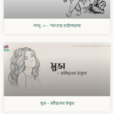
লালু : ১ – শরৎচন্দ্র চট্টোপাধ্যায়
সুভা – রবীন্দ্রনাথ ঠাকুর