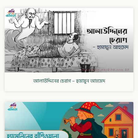
আলাউদ্দিনের চেরাগ – হুমায়ূন আহমেদ