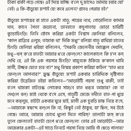
টাকা বাকী পড়ে গেছে। এই দিয়ে যাচ্চি ব’লে দু মাসেও আদায় হবার যো’
নেই। এ কি-বাঁডুয্যে মশাই যে! কবে এলেন? প্রাতঃ পেন্নাম হই।”
বাঁডুয্যে মশায়ের বা হাতে একটা গাড়ু, পায়ের নখে, গোড়ালিতে কাদার
দাগ, কানে পৈতা জড়ানো, ডানহাতে কচুপাতায় মোড়া চারিটি
কুচোচিংড়ি। তিনি ফোঁস করিয়া একটা নিশ্বাস ফেলিয়া বলিলেন,
“কাল রাত্তিরে এলুম; তামাক থা’ দিকি মধু!” বলিয়া গাড়ু রাখিয়া হাতের
চিংড়ি মেলিয়া ধরিয়া বলিলেন, “সৈরুবি জেলেনীর আক্কেল দেখলি,
মধু—খপ্‌ ক’রে হাতটা আমার ধ’রে ফেল্‌লে? কালেকালে কি হ’ল বল্‌
দেখি রে, এই কি এক পয়সার চিংড়ি? বামুনকে ঠকিয়ে ক’কাল খাবি
মাগী, উচ্ছন্ন যেতে হবে না?” মধু বিস্ময় প্রকাশ করিয়া কহিল’ “হাত ধরে
ফেল্‌লে আপনার?” ক্রুদ্ধ বাঁডুয্যে মশাই একবার চারিদিকে দৃষ্টিপাত
করিয়া উত্তেজিত হইয়া কহিলেন—“আড়াইটি পয়সা শুধু বাকী, তাই
ব’লে খামকা হাটশুদ্ধ লোকের সাম্‌নে হাত ধর্‌বে আমার? কে না
দেখ্‌লে বল্‌। মাঠ থেকে ব’সে এসে, গাড়ুটি মেজে নদীতে হাত-পা ধুয়ে
মনে কর্‌লুম, হাটটা একবার ঘুরে যাই, মাগী এক চুবড়ি মাছ নিয়ে ব’সে,
—আমাকে স্বছন্দে বল্‌লে কি না, কিছুই নেই ঠাকুর, যা’ ছিল, সব উঠে
গেছে। আরে, আমার চোখে ধুলো দিতে পারিস্‌? ডালাটা ফস্‌ ক’রে
তুলে ফেলতেই হাতটা চেপে ধ’রে ফেল্‌লে! তোর এই আড়াইটা—আর
আজকার একটা—এই সাড়ে তিনটে পয়সা নিয়ে আমি গাঁ ছেড়ে পালাব?