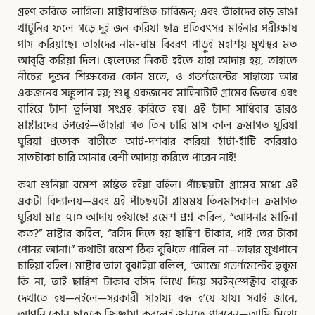
গ্রহণ করিতে লাগিল। মাষ্টারপণ্ডিত চারিজন; এবং তাঁহাদের হাড় ভাঙা
খাটুনির ফলে গড়ে দুই জন করিয়া ছাত্র প্রতিবৎসর মাইনার পরীক্ষায়
পাস করিয়াছে। তাহাদের নাম-ধাম বিবরণ পাড়ুই মহাশয় মুখস্থর মত
আবৃত্তি করিয়া দিল। ছেলেদের নিকট হইতে যাহা আদায় হয়, তাহাতে
নীচের দুজন শিক্ষকের কোন মতে, ও গভর্ণমেন্টের সাহায্যে আর
একজনের সঙ্কুলান হয়; শুধু একজনের মাহিনাটাই গ্রামের ভিতরে এবং
বাহিরে চাঁদা তুলিয়া সংগ্রহ করিতে হয়। এই চাঁদা সাধিবার ভারও
মাষ্টারদের উপরেই—তাঁহারা গত তিন চারি মাস কাল ক্রমাগত ঘুরিয়া
ঘুরিয়া প্রত্যেক বাটীতে আট-দশবার করিয়া হাঁটা-হাঁটি করিয়াও
সাতটাকা চারি আনার বেশী আদায় করিতে পারেন নাই!
কথা শুনিয়া রমেশ স্তম্ভিত হইয়া রহিল। পাঁচছয়টা গ্রামের মধ্যে এই
একটা বিদ্যালয়—এবং এই পাঁচছয়টা গ্রামময় তিনমাসকাল ক্রমাগত
ঘুরিয়া মাত্র ৭।০ আদায় হইয়াছে! রমেশ প্রশ্ন করিল, “আপনার মাহিনা
কত?” মাষ্টার কহিল, “রসিদ দিতে হয় ছাব্বিশ টাকার, পাই তের টাকা
পোনর আনা।” কথাটা রমেশ ঠিক বুঝিতে পারিল না—তাহার মুখপানে
চাহিয়া রহিল। মাষ্টার তাহা বুঝাইয়া বলিল, “আজ্ঞে গভর্ণমেন্টের হুকুম
কি না, তাই ছাব্বিশ টাকার রসিদ লিখে দিয়ে সবইন্‌স্পেক্টার বাবুকে
দেখাতে হয়—নইলে—সরকারী সাহায্য বন্ধ হ’য়ে যায়। সবাই জানে,
আপনি কোন ছাত্রকে জিজ্ঞাসা কর্‌লেই জানতে পার্‌বেন—আমি মিথ্যে