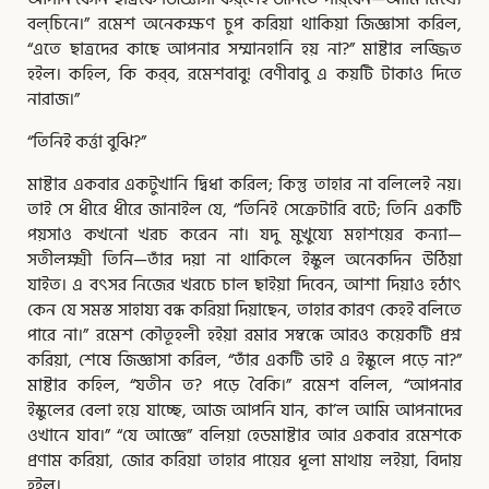
বল্‌চিনে।” রমেশ অনেকক্ষণ চুপ করিয়া থাকিয়া জিজ্ঞাসা করিল,
“এতে ছাত্রদের কাছে আপনার সম্মানহানি হয় না?” মাষ্টার লজ্জিত
হইল। কহিল, কি কর্‌ব, রমেশবাবু! বেণীবাবু এ কয়টি টাকাও দিতে
নারাজ।”
“তিনিই কর্ত্তা বুঝি?”
মাষ্টার একবার একটুখানি দ্বিধা করিল; কিন্তু তাহার না বলিলেই নয়।
তাই সে ধীরে ধীরে জানাইল যে, “তিনিই সেক্রেটারি বটে; তিনি একটি
পয়সাও কখনো খরচ করেন না। যদু মুখুয্যে মহাশয়ের কন্যা—
সতীলক্ষ্মী তিনি—তাঁর দয়া না থাকিলে ইস্কুল অনেকদিন উঠিয়া
যাইত। এ বৎসর নিজের খরচে চাল ছাইয়া দিবেন, আশা দিয়াও হঠাৎ
কেন যে সমস্ত সাহায্য বন্ধ করিয়া দিয়াছেন, তাহার কারণ কেহই বলিতে
পারে না।” রমেশ কৌতূহলী হইয়া রমার সম্বন্ধে আরও কয়েকটি প্রশ্ন
করিয়া, শেষে জিজ্ঞাসা করিল, “তাঁর একটি ভাই এ ইস্কুলে পড়ে না?”
মাষ্টার কহিল, “যতীন ত? পড়ে বৈকি।” রমেশ বলিল, “আপনার
ইস্কুলের বেলা হয়ে যাচ্ছে, আজ আপনি যান, কা’ল আমি আপনাদের
ওখানে যাব।” “যে আজ্ঞে” বলিয়া হেডমাষ্টার আর একবার রমেশকে
প্রণাম করিয়া, জোর করিয়া তাহার পায়ের ধূলা মাথায় লইয়া, বিদায়
হইল।