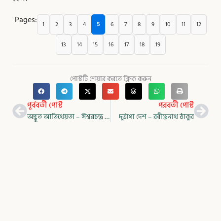
Pages:
1
2
3
4
5
6
7
8
9
10
11
12
13
14
15
16
17
18
19
পোস্টটি শেয়ার করতে ক্লিক করুন
Prev
Nex
পূর্ববর্তী পোস্ট
পরবর্তী পোস্ট
অদ্ভুত আতিথেয়তা – ঈশ্বরচন্দ্র বিদ্যাসাগর
দুর্ভাগা দেশ – রবীন্দ্রনাথ ঠাকুর