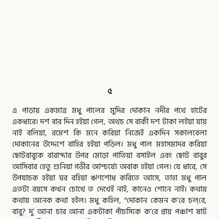
,
,
,
,
,
,
,
,
,
,
,
,
,
,
,
,
,
,
Page
Page
Page
Page
Page
Page
Page
Page
Page
Page
Page
Page
Page
Page
Page
Page
Page
Page
Page
৫
এ পাড়ায় একমাত্র মধু পালের মুদির দোকান নদীর পথে হাটের
একধারে। দশ বার দিন হইয়া গেল, অথচ সে বাকী দশ টাকা লইয়া যায়
নাই বলিয়া, রমেশ কি মনে করিয়া নিজেই একদিন সকালবেলা
দোকানের উদ্দেশে বাহির হইয়া পড়িল। মধু পাল মহাসমাদর করিয়া
ছোটবাবুকে বারান্দার উপর মোড়া পাতিয়া বসাইল এবং ছোট বাবুর
আসিবার হেতু শুনিয়া গভীর আশ্চর্য্যে অবাক হইয়া গেল। যে ধারে, সে
উপযাচক হইয়া ঘর বহিয়া ঋণশোধ করিতে আসে, তাহা মধু পাল
এতটা বয়সে কখন চোখে ত দেখেই নাই, কানেও শোনে নাই। কথায়
কথায় অনেক কথা হইল। মধু কহিল, “দোকান কেমন ক’রে চল্‌বে,
বাবু? দু’ আনা চার আনা একটাকা পাঁচসিকে ক’রে প্রায় পঞ্চাশ ষাট