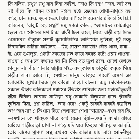
কি বলিস, মধু?” মধু সায় দিয়া কহিল, “তাও কি হয়!” “তবে, তাই বল্‌
না! গাঁয়ে কি শাসন আছে? নইলে ষষ্ঠে জেলের খোপা-নাপ্‌তে বন্ধ
ক’রে, চাল কেটে তুলে দেওয়া যায় না!” হঠাৎ রমেশের প্রতি চাহিয়া প্রশ্ন
করিলেন, “বাবুটি কে, মধু?” মধু সগর্ব্বে কহিল, “আমাদের ছোটবাবুর
ছেলে যে! সেদিনের দশ টাকা বাকী ছিল ব’লে, নিজে বাড়ী বয়ে দিতে
এসেচেন।” বাঁডুয্যে মশাই কুচোচিংড়ির অভিযোগ ভুলিয়া, দুই চক্ষু
বিস্ফারিত করিয়া কহিলেন,—“হ্যাঁ, রমেশ বাবাজী? বেঁচে থাক, বাবা—
হাঁ, এসে শুনলুম, একটা কাজের মত কাজ করেচ বটে! এমন খাওয়া-
দাওয়া এ অঞ্চলে কখনও হয় নি। কিন্তু বড় দুঃখ রইল, চোখে দেখ্‌তে
পেলুম না। পাঁচ শালার ধাপ্পায় প’ড়ে কল্‌কাতায় চাকুরি কর্‌তে গিয়ে
হাড়ীর হাল। আরে ছি, সেখানে মানুষ থাক্‌তে পারে!” রমেশ এই
লোকটার মুখের দিকে চুপ করিয়া চাহিয়া রহিল। কিন্তু দোকান-শুদ্ধ
সকলে তাঁহার কলিকাতা প্রবাসের ইতিহাস শুনিবার জন্য মহাকৌতূহলী
হইয়া উঠিল। তামাক সাজিয়া মধু-দোকানি বাঁড়ুয্যের হাতে হুঁকাটা
তুলিয়া দিয়া, প্রশ্ন করিল, “তার পরে? একটু চাক্‌রি-বাক্‌রি হয়েছিল
ত?” “হবে না? এ কি ধান দিয়ে লেখাপড়া শেখা আমার?—হ’লে হবে কি,
—সেখানে কে থাক্‌তে পারে বল! যেমন ধুঁয়া—তেমনি কাদা। বাইরে
বেরিয়ে গাড়ীঘোড়া চাপা না প’ড়ে যদি ঘরে ফির্‌তে পারিস্‌, ত জান্‌বি,
তোর বাপের পুণ্যি!” মধু কখনও কলিকাতায় যায় নাই। মেদিনীপুর