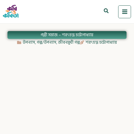
Skip
to
Search
content
পল্লী সমাজ – শরৎচন্দ্র চট্টোপাধ্যায়
উপন্যাস
,
গল্প/উপন্যাস
,
জীবনমুখী গল্প
শরৎচন্দ্র চট্টোপাধ্যায়