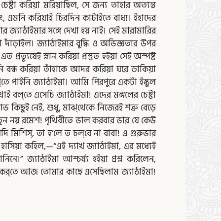
 চেষ্টা করিয়া মরিয়াছিল, সে জন্য তাহার অত্যন্ত
বং, এমনি করিয়াই চিরদিন কাটাইতে বাধ্য। ইহাদের
জ্যাঠাইমার সঙ্গে দেখা হয় নাই। সেই মারামারির
দাঁড়াইল। জ্যাঠাইমার বুদ্ধি ও অভিজ্ঞতার উপর
ত্যূষেই স্নান করিয়া প্রস্তুত হইয়া সেই অস্পষ্ট
বন্ধ করিয়া তাঁহাকে আদর করিয়া ঘরে ডাকিয়া
ে পাইনি জ্যাঠাইমা। আমি পিরপুরে একটা ইস্কুল
াই বল্‌তে এসেচি জ্যাঠাইমা! এদের মঙ্গলের চেষ্টা
 কিছুই নেই, শুধু, মাঝ্‌থেকে নিজেরই শত্রু বেড়ে
নতুন নয় রমেশ! পৃথিবীতে ভাল করবার ভার যে কেউ
যদি মিশিস্‌, তা হ’লে ত চল্‌বে না বাবা! এ গুরুভার
 হাসিয়া কহিল,—“এই দ্যাখ জ্যাঠাইমা, এর মধ্যেই
 জ্যাঠাইমা আশ্চর্য্য হইয়া প্রশ্ন করিলেন,
সা কর্‌তে আজ তোমার কাছে এসেছিলাম জ্যাঠাইমা!