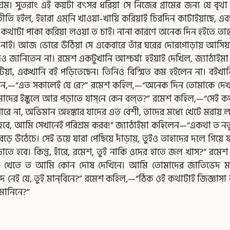
্ডশ্রম। সুতরাং এই কয়টা বৎসর ধরিয়া সে নিজের গ্রামের জন্য যে বৃথা
তি হইল, ইহারা এম্‌নি খাওয়া-খায়ি করিয়াই চিরদিন কাটাইয়াছে, এ
কথাটা পাকা করিয়া লওয়া ত চাই। নানা কারণে অনেক দিন হইতে তাহার 
 নাই। আজ ভোরে উঠিয়া সে একেবারে তাঁর ঘরের দোরগোড়ায় আসিয়া 
ানিতেন না। রমেশ একটুখানি আশ্চর্য্য হইয়াই দেখিল, জ্যাঠাইমা এত প্র
য়া, একখানি বই পড়িতেছেন। তিনিও বিস্মিত কম হইলেন না। বইখানি 
লেন,—“এত সকালেই যে রে?” রমেশ কহিল,—“অনেক দিন তোমাকে দেখ্‌ত
 আমাদের ইস্কুলে আর পড়াতে যাস্‌নে কেন বল্‌ত?” রমেশ কহিল,—“সেই কথ
পারে না, অভিমান অহঙ্কার যাদের এত বেশী, তাদের মধ্যে খেটে মরায় লাভ
্গল হবে, আমি সেখানেই পরিশ্রম করব!” জ্যাঠাইমা কহিলেন—“একথা ত 
ড়ে উঠেচে। সেই ভয়ে যারা পেছিয়ে দাঁড়ায়, তুইও তাহাদের দলে গিয়ে 
়াতে হবে। কিন্তু, হাঁরে, রমেশ, তুই নাকি ওদের হাতে জল খাস?” রমেশ
, খেতে ত আমি কোন দোষ দেখিনে। আমি তোমাদের জাতিভেদ মানিনে।”
েদ নেই যে, তুই মান্‌বিনে?” রমেশ কহিল,—“ঠিক ওই কথাটাই জিজ্ঞা
 মানিনে?”