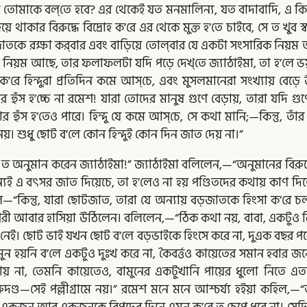
ি তোমাকে বল্‌তে হবে? এর থেকেই যত মনমালিন্য, যত বাদাবাদি, এ
য়ে থাকার বিরুদ্ধে বিদ্রোহ ক’রে এর থেকে মুক্ত হ’তে চাইবে, সে ত খুব স
তকে রক্ষা কর্‌বার এবং বাড়িয়ে তোল্‌বার যে একটা সংসারিক নিয়ম
টা নিয়ম আছে, তার ফলাফলটা যদি পড়ে দেখ্‌তে জ্যাঠাইমা, তা হ’লে ভ
হিন্দুরা প্রতিদিন কমে আস্‌চে, এবং মুসলমানেরা সংখ্যায় বেড়ে উঠ্‌চে
হ’চ্চে না রমেশ! যারা তোদের মানুষ গুণে বেড়ায়, তারা যদি গুণ
 হুঁস হ’তেও পারে। হিন্দু যে কমে আস্‌চে, সে কথা মানি;—কিন্তু, তা
য়। শুধু ছোট ব’লে কোন হিন্দুই কোন দিন জাত দেয় না।”
তাহা ত অনুমান করেন জ্যাঠাইমা!” জ্যাঠাইমা বলিলেন,—“অনুমানের বিরু
 এ বৎসর জাত দিয়েচে, তা হ’লেও না হয় পণ্ডিতদের কথায় কাণ দিতে
িল—“কিন্তু, যারা ছোটজাত, তারা যে অন্যায় বড়জাতকে হিংসা ক’রে
বেশ্বরী আবার হাসিয়া উঠিলেন। বলিলেন,—“ঠিক কথা নয়, বাবা, একটুও 
 নেই। ছোট ভাই যখন ছোট ব’লে বড়ভাইকে হিংসে করে না, দুএক বছর পর
মুন হয়নি ব’লে একটুও দুঃখ করে না, কৈবর্ত্তও কায়েতের সমান হবার জন
 না, তেমনি কায়েতেও, বামুনের একটুখানি পায়ের ধুলো নিতে এতটু
েরুদণ্ড—সেই পল্লীগ্রামে নয়।” রমেশ মনে মনে আশ্চর্য্য হইয়া কহিল