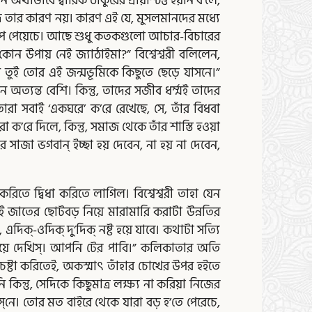
বে দ্বারিক ঠাকুরের প্রায়শ্চিত্ত হয়নি ব’লে,
িভেদ তার কারণ নয়। কারণ এই যে, মুসলমানদের মধ্যে
রে লোপ পেয়েচে। আছে শুধু কতকগুলো আচার-বিচারের
ন উপায় নেই জ্যাঠাইমা?” বিশ্বেশ্বরী বলিলেন,
 তুই তোর এই জন্মভূমিকে কিছুতে ছেড়ে যাসনে।”
অত্যন্ত বেশি। কিন্তু, তাদের সজীব ধর্ম্মই তাদের
রা সবাই ‘একঘরে’ ক’রে রেখেছে, সে, তাঁর বিধবা
ক’রে দিলে, কিন্তু, সমাজ থেকে তাঁর শাস্তি হওয়া
সাজা ভগবান্‌ ইচ্ছা হয় দেবেন, না হয় না দেবেন,
রিতে দ্বিধা করিতে লাগিল। বিশ্বেশ্বরী তাহা যেন
ই জাতের ছোটবড় নিয়ে মারামারি করাটা উন্নতির
্‌-ওদিক্‌ দু’দিক্‌ নষ্ট হয়ে যাবে। কথাটা সত্যি
মিলিয়ে দেখিস্‌। আপনি টের পাবি।” কলিকাতার অতি
 চেষ্টা করিতেই, অকস্মাৎ তাঁহার চোখের উপর হইতে
ি কিন্তু, সেদিকে কিছুমাত্র লক্ষ্য না করিয়া নিজের
াস্‌নে। তোর মত বাইরে থেকে যারা বড় হ’তে পেরেচে,