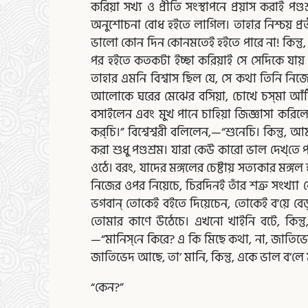
করিয়া সখ্য ও প্রীতি সংস্থাপনে প্রয়াস করাই পণ
অনুশোচনা বোধ হইতে লাগিল। তাহার নিশ্চয় প্রতী
ভালো কোন দিন কোনমতেই হইতে পারে না! কিন্তু, 
পর হইতে কতকটা ইচ্ছা করিয়াই সে সেদিকে যায়
তাহার এমনি বিশ্বাস ছিল যে, সে কথা তিনি নিজেও জ
আলোকে ঘরের মেঝের বসিয়া, চোখে চস্‌মা আঁটি
বসাইলেন এবং মুখ পানে চাহিয়া জিজ্ঞাসা করি
কর্‌চি।” বিশ্বেশ্বরী বলিলেন,—“শুনেচি। কিন্তু,
করা শুধু পণ্ডশ্রম। যারা কেউ কারো ভাল দেখ্‌তে 
ওঠে। বরং, যাদের মঙ্গলের চেষ্টায় সত্যকার মঙ
নিজের ওপর নিয়েচে, চিরদিনই তাঁর শত্রু সংখ্যা বে
ভগবান্‌ তোকেই বইতে দিয়েচেন, তোকেই ব’য়ে বেড
তোমার কাণে উঠেচে। এখনো খাইনি বটে, কিন্তু
—“মানিস্‌নে কিরে? এ কি মিছে কথা, না, জাতিভ
জাতিভেদ আছে, তা’ মানি, কিন্তু, একে ভাল ব’লে
“কেন?”