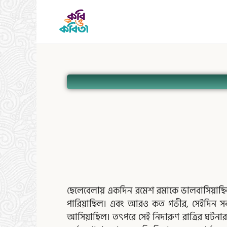
Skip
to
content
Page
Page
Page
Pa
ছেলেবেলায় একদিন রমেশ রমাকে ভালবাসিয়াছিল। 
পারিয়াছিল। এবং আরও কত গভীর, সেইদিন সব চেয়
আসিয়াছিল। তৎপরে সেই নিদারুণ রাত্রির ঘটনার প