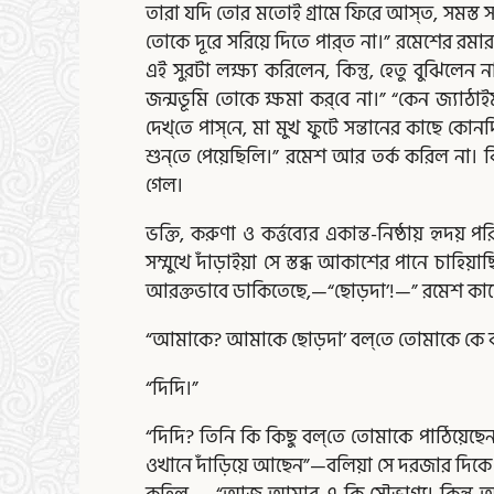
তারা যদি তোর মতোই গ্রামে ফিরে আস্‌ত, সমস্ত সম্ব
তোকে দূরে সরিয়ে দিতে পার্‌ত না।” রমেশের রম
এই সুরটা লক্ষ্য করিলেন, কিন্তু, হেতু বুঝিলেন
জন্মভূমি তোকে ক্ষমা কর্‌বে না।” “কেন জ্যাঠা
দেখ্‌তে পাস্‌নে, মা মুখ ফুটে সন্তানের কাছে কোন
শুন্‌তে পেয়েছিলি।” রমেশ আর তর্ক করিল না। কিছুক্
গেল।
ভক্তি, করুণা ও কর্ত্তব্যের একান্ত-নিষ্ঠায় হৃদয়
সম্মুখে দাঁড়াইয়া সে স্তব্ধ আকাশের পানে চাহি
আরক্তভাবে ডাকিতেছে,—“ছোড়দা’!—” রমেশ কাছে 
“আমাকে? আমাকে ছোড়দা’ বল্‌তে তোমাকে কে ব
“দিদি।”
“দিদি? তিনি কি কিছু বল্‌তে তোমাকে পাঠিয়েছেন
ওখানে দাঁড়িয়ে আছেন”—বলিয়া সে দরজার দিকে চ