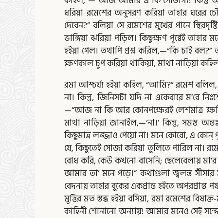
কহিল, —“আজ আমার এ কি সৌভাগ্য! কিন্তু আম
ধরিয়া রমেশের অনুসরণ করিয়া তাহার ঘরের 
দেবেন?” বলিয়া সে রমেশের মুখের পানে স্থিরদৃষ্
ভাঙ্গিয়া ঝরিয়া পড়িল। কিছুক্ষণ পূর্ব্বেই তা
হইয়া গেল। তথাপি প্রশ্ন করিল,—“কি চাই বল?” 
ক্ষণকাল চুপ করিয়া থাকিয়া, মাথা নাড়িয়া কহি
রমা আশ্চর্য্য হইয়া কহিল, “আমি?” রমেশ বলিল,
না। কিন্তু, জিনিসটা যদি না একেবারে ম’রে নি
—“আজ না কি আর কোনপক্ষেরই লেশমাত্র ক্ষতিবৃদ
মাথা নাড়িয়া জানাইল,—‘না।’ কিন্তু, সমস্ত
কিছুমাত্র লজ্জাও পেয়ো না। মনে কোরো, এ কোন্‌ পু
যে, কিছুতেই সোজা করিয়া তুলিতে পারিল না। রম
বোধ করি, কেউ কখনো বাসেনি; ছেলেবেলায় মা’র 
আমার তা’ মনে পড়ে।” কথাগুলা জ্বলন্ত সীসার 
বেদনায় তাহার বুকের একপ্রান্ত হইতে অপরপ্রান্ত পর
মূর্ত্তির মত স্তব্ধ হইয়া বসিয়া, রমা রমেশের 
কাহিনী শোনানো অন্যায়! আমার মনেও সেই সন্দেহ