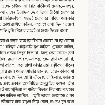
রমা একবার ইতস্ততঃ করিল, তারপর যতীনের হাত
ভিক্ষে চাইতে আপনার বাড়ীতেই এসেচি,—বলুন,
কস্মাৎ যেন উন্মাদ-শব্দে বাজিয়া উঠিয়া একেবারে
িয়া ফিরিতেছিল, সমস্তই একেবারে নিবিয়া অন্ধকার
 প্রতি চোখ রাখিয়া কহিল,—“আগে কথা দিন।” রমেশ
শক্তি তুমি নিজের হাতেই যে ভেঙে দিয়েছ রমা!”
া বল্‌ব! ইচ্ছে হয় বিশ্বাস কোরো, না হয় কোরো
” বলিয়া একটুখানি চুপ করিয়া, পুনরায় কহিল,
র্য্যন্ত কিছুই ছিল না। কিন্তু কেন জান?” রমা
ঠিল। রমেশ কহিল,—“কিন্তু, শুনে রাগ কোরো না,
চ্ছা করিল, কিন্তু মাথা তাহার এমনি ঝুঁকিয়া পড়িল
লবাস্‌তাম রমা! আজ আমার মনে হয়, তেমন ভালবাসা
ভেঙ্গে গেল, সে দিন আমি কেঁদে ফেলেছিলাম, আজও
ল; এবং একান্ত অপরিচিত অনুভূতির অসহ্য, তীব্র
 উপায় খুঁজিয়া না পাইয়া নিতান্ত নিরুপায় পাথরের
ল। রমেশ কহিতে লাগিল,—“তুমি ভাব্‌চ, তোমাকে এ সব
জীবনের ধারা বদ্‌লে দিয়ে গেলে, তখনও চুপ ক’রে