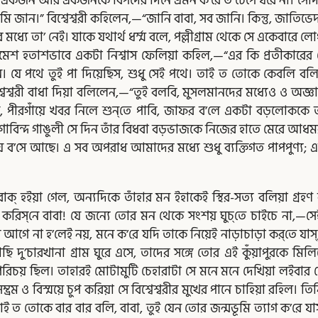
কজন আর একজনকে বিপদের দিনে এমন ক’রে ত চেপে ধরে না। সেদিন অর্থাভা
ত তুমি জান।” বিশ্বেশ্বরী কহিলেন,—“জানি বাবা, সব জানি। কিন্তু, জাত
 মধ্যে তা’ নেই। যাকে যথার্থ ধর্ম্ম বলে, পল্লীগ্রাম থেকে সে একেবা
েশ হতাশভাবে একটা নিশ্বাস ফেলিয়া কহিল,—“এর কি প্রতীকারের কো
। যে পথে তুই পা দিয়েছিস, শুধু সেই পথে। তাই ত তোকে কেবলি বলি
্বেশ্বরী বাধা দিয়া বলিলেন,—“তুই বলবি, মুসলমানদের মধ্যেও ও অজ্ঞান 
 পীরগাঁয়ে খবর নিলে শুন্‌তে পাবি, জাফর ব’লে একটা বড়লোককে তা
োবিন্দ গাঙুলী সে দিন তাঁর বিধবা বড়ভাজকে নিজের হাতে মেরে আধমরা 
 ব’সে আছে। এ সব অপরাধ আমাদের মধ্যে শুধু ব্যক্তিগত পাপপুণ্য; এর 
 হইয়া গেল, অন্যদিকে তাঁহার মন ইহাকেই স্থির-সত্য বলিয়া গ্রহণ ক
রিস্‌নে বাবা! যে জন্যে তোর মন থেকে সংশয় ঘুচ্‌তে চাইচে না,—সে
 হ’লেই নয়, মনে ক’রে যদি তাকে নিয়েই নাড়াচাড়া কর্‌তে যাস্‌, এদিক
াছি দু’চারখানা গ্রাম ঘুরে এসে, তাদের সঙ্গে তোর এই কুঁয়াপুরকে 
ঠ পরিচয় ছিল। তাহারই মোটামুটি চেহারাটা সে মনে মনে দেখিয়া লইবার
রম ও বিস্ময়ে চুপ করিয়া সে বিশ্বেশ্বরীর মুখের পানে চাহিয়া রহিল। তিন
ন,—“তাই ত তোকে বার বার বলি, বাবা, তুই যেন তোর জন্মভূমি ত্যাগ ক’রে য