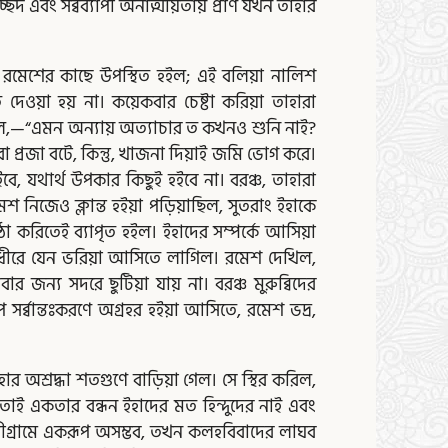
ছেদ এবং সর্ব্বব্যাপী অনাত্মীয়তায় প্রাণ যখন তাহার
, রমেশের কাছে উপস্থিত হইল; এই বলিয়া নালিশ
দেওয়া হয় না। কয়েকবার চেষ্টা করিয়া তাহারা
কহিল,—“এমন অন্যায় অত্যাচার ত কখনও শুনি নাই?
 প্রজা বটে, কিন্তু, খাজনা দিয়াই জমি ভোগ করে।
বে, যথার্থ উপকার কিছুই হইবে না। বরঞ্চ, তাহারা
নিজেও ক্লান্ত হইয়া পড়িয়াছিল, সুতরাং ইহাকে
্ঠা করিতেই ব্যাপৃত হইল। ইহাদের সম্পর্কে আসিয়া
ে ধীরে যেন ভরিয়া আসিতে লাগিল। রমেশ দেখিল,
ার জন্য সদরে ছুটিয়া যায় না। বরঞ্চ মুরুব্বিদের
 সর্ব্বান্তঃকরণে অগ্রহর হইয়া আসিতে, রমেশ ভদ্র,
অশ্রদ্ধা শতগুণে বাড়িয়া গেল। সে স্থির করিল,
ন, তাই একতার বন্ধন ইহাদের মত হিন্দুদের নাই এবং
লীগ্রামে একরূপ অসম্ভব, তখন কলহবিবাদের লাঘব