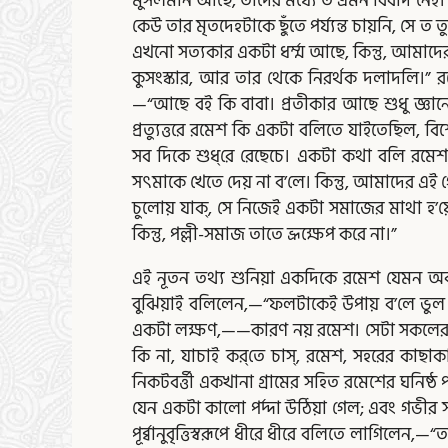
মুসলমান আছে, তাদের মধ্যে ত এমন বিবাদ নেই। এ
কেউ তার মৃতদেহটাকে ছুঁতে পর্য্যন্ত চায়নি, সে 
এখনো সত্যকার একটা ধর্ম্ম আছে, কিন্তু, আমাদের
কুসংস্কার, আর তার থেকে নিরর্থক দলাদলি।” রম
—“আছে বই কি বাবা। প্রতীকার আছে শুধু জ্ঞানে
প্রত্যুত্তরে রমেশ কি একটা বলিতে যাইতেছিল, বিশ
সব দিকে শুধ্‌রে রেছেচে। একটা কথা বলি রমেশ,
সৎমাকে খেতে দেয় না ব’লে। কিন্তু, আমাদের এই গ
চুলোয় যাক্‌, সে নিজেই একটা সমাজের মাথা হ’য়ে
কিন্তু, পল্লী-সমাজ তাতে ভ্রূক্ষেপ করে না।”
এই নূতন তথ্য শুনিয়া একদিকে রমেশ যেমন অবাক্‌
বুঝিয়াই বলিলেন,—“ফলটাকেই উপায় ব’লে ভুল ক
একটা লক্ষণ,——কারণ নয় রমেশ। সেটা সকলের আগে না
কি না, যাচাই কর্‌তে চাস্‌, রমেশ, সহরের কাছাক
নিকটবর্ত্তী একখানা গ্রামের সহিত রমেশের ঘনিষ্
যেন একটা কালো পর্দ্দা উঠিয়া গেল; এবং গভীর সম্ভ্
পূর্ব্বানুবৃত্তিস্বরূপে ধীরে ধীরে বলিতে লাগিলে