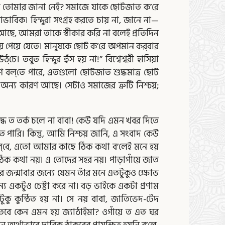
 কি তোমার জানা নেই? সমাজে যাকে ছোটজাত ক’রে
্বাভাবিক। হিন্দুরা সংগ্রহ করতে চায় না, জানে না—
 আছে, আমরা তাকে স্বীকার করি না বলেই প্রতিদিন
য় পেয়ে যেতে। মানুষকে ছোট ক’রে অপমান কর্‌বার
। তবুত হিন্দুর হুঁস হয় না!” বিশ্বেশ্বরী হাসিয়া
ে বল্‌তে পারে, এতগুলো ছোটজাত শুদ্ধমাত্র ছোট
ঁর অন্য কারণ আছে। সেটাও সমাজের ত্রুটি নিশ্চয়;
দ্ধে ত তর্ক চলে না বাবা! কেউ যদি এমন খবর দিতে
 পারি। কিন্তু, আমি নিশ্চয় জানি, এ সংবাদ কেউ
 চল্‌বে, এতো আমার কাছে ঠিক কথা ব’লেই মনে হয়
ঠিক কথা নয়। এ তোদের সহর নয়। পাড়াগাঁয়ে জাত
ে জন্মাবার জন্যে যেমন তাঁর মনে এতটুকুও ক্ষোভ
্যে একটুও চেষ্টা করে না। বড় ভাইকে একটা প্রণাম
কু কুন্ঠিত হয় না। সে নয় বাবা, জাতিভেদ-টেদ
,—“তবে কেন এমন হয় জ্যাঠাইমা? ওগাঁয়ে ত এত ঘর