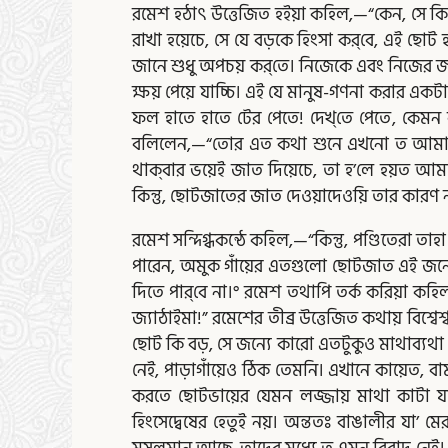
রমেশ হঠাৎ উত্তেজিত হইয়া কহিল,—“কেন, সে ক
রাখা হয়েচে, সে যে বড়কে হিংসা কর্‌বে, এই ছোট হ
জানে শুধু অপচয় কর্‌তে। নিজেকে এবং নিজের জা
ক্ষয় পেয়ে যাচ্চি। এই যে মানুষ-গণনা করার এক
ফল হাতে হাতে টের পেতে! দেখ্‌তে পেতে, কেমন ক’রে 
বলিলেন,—“তোর এত কথা শুনে এখনো ত আমার হুঁস 
থাক্‌বার ভয়েই জাত দিয়েচে, তা হ’লে হয়ত আমার
কিন্তু, ছোটজাতের জাত দেওয়াদেওয়ি তার কারণ ন
রমেশ সন্দিগ্ধকন্ঠে কহিল,—“কিন্তু, পণ্ডিতেরা 
পারেন, অমুক গাঁয়ের এতগুলো ছোটজাত এই জন্যেই
দিতে পার্‌বে না।° রমেশ তথাপি তর্ক করিয়া কহ
জ্যাঠাইমা!” রমেশের তীব্র উত্তেজিত কথায় বিশ্
ছোট কি বড়, সে জন্যে কারো এতটুকুও মাথাব্যথা
নেই, পাড়াগাঁয়েও ঠিক তেমনি। এখানে কায়েত, বা
করতে ছোটভায়ের যেমন লজ্জায় মাথা কাটা যায়
হিংসেদ্বেষের হেতুই নয়। অন্ততঃ বাঙালীর যা’ ম