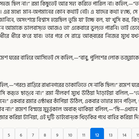
ক্ষে সহজ ছিল না।” রমা কিছুতেই আর সহ্য করিতে পারিল না। কহিল,
। এর মধ্যে মান-অপমানের কোন কথাই নেই। এ যাদের কথা হ’চ্চে, স
, অসংশয়ে বিশ্বাস হয়েছিল তুমি যা’ ইচ্ছে বল, যা’ খুসি কর, কিন্
িন আমাকে ভালবাস্‌তে আজও তা’ একেবারে ভুল্‌তে পারনি। তাই ভে
ীরে ধীরে ক’রে যাব। তার পরে সে রাত্রে আক্‌বরের নিজের মুখে 
ে রমেশ ঘরের বাহিরে আসিতেই সে কহিল,—“বাবু, পুলিশের লোক ভজুয়াকে গ্
ল,—“পরশু রাত্তিরে রাধানগরের ডাকাতিতে সে নাকি ছিল।” রমেশ ঘরের
্লাসি কর্‌তে ছাড়্‌বে না।” রমা নীলবর্ণ মুখে উঠিয়া দাঁড়াইয়া ব
নিনে।” একবার রমার ওষ্ঠাধর কাঁপিয়া উঠিল, একবার তাহার মনে পড়ি
না।” রমেশ বিস্ময়ে মুহূর্ত্তকাল অবাক্‌ থাকিয়া বলিল,—“ছি—এখানে থ
করিয়া টানিয়া, এই দুটি ভাইবোন্‌কে খিড়কির পথে বাহির করিয়া দিয়া 
5
6
7
8
9
10
11
12
13
14
1