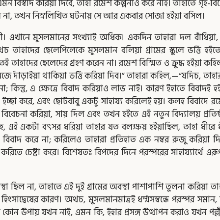
্ত এমন বিস্বাদ করিয়া দিবে, তাহা রমেশ কল্পনাও করে নাই। তাহাতে গৃহ-বিচ্
তেছিল না, তখন নিম্নলিখিত ঘটনায় সে আর একবার সোজা হইয়া বসিল।
রী। এখানে মুসলমানের সংখ্যাই অধিক। একদিন তাহারা দল বাঁধিয়া
 তাহাদের ছেলেপিলেকে মুসলমান বলিয়া গ্রামের স্কুলে ভর্ত্তি হইতে 
ই তাহাদের ছেলেদের গ্রহণ করেন না। রমেশ বিস্মিত ও ক্রুদ্ধ হইয়া 
়াইয়া থাকিয়া ভর্ত্তি করিয়া দিব।” তাহারা কহিল,—“যদিচ, তাহারা
; কিন্তু, এ ক্ষেত্রে বিবাদ করিয়াও লাভ নাই। কারণ ইহাতে বিবাদই হই
চ্ছা করে, এবং ছোটবাবু একটু সাহায্য করিলেই হয়। কলহ বিবাদে রমেশ 
্তি বিবেচনা করিয়া, সায় দিল এবং তখন হইতে এই নতুন বিদ্যালয় প্রতিষ
নহে, এই একটা বৎসর ধরিয়া তাহার যত বলক্ষয় হইয়াছিল, তাহা ধীর
ায় বিবাদ করে না; করিলেও তাহারা প্রতিহাত এক নম্বর রুজু করিয়া দিব
হণ করিতে চেষ্টা করে। বিশেষতঃ বিপদের দিনে পরস্পরের সাহায্যার্থে এরূপ
ল না, তাহাতে এই দুই গ্রামের অবস্থা পাশাপাশি তুলনা করিয়া তাহার 
হিংসাদ্বেষের কারণ। অথচ, মুসলমানমাত্রই ধর্ম্মসম্বন্ধে পরস্পর সমা
োন উপায় যখন নাই, এমন কি, ইহার প্রসঙ্গ উত্থাপন করাও যখন পল্