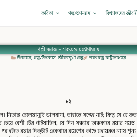
কবিতা
গল্প/উপন্যাস
বিখ্যাতদের জীবন
পল্লী সমাজ – শরৎচন্দ্র চট্টোপাধ্যায়
উপন্যাস
,
গল্প/উপন্যাস
,
জীবনমুখী গল্প
শরৎচন্দ্র চট্টোপাধ্যায়
,
,
,
,
,
,
,
,
,
,
,
,
,
,
,
,
,
,
ge
Page
Page
Page
Page
Page
Page
Page
Page
Page
Page
P
১২
নিতান্ত ছেলেমানুষি ভালবাসা, তাহাতে সন্দেহ নাই; কিন্তু সে যে ক
ে বেশী টের পাইয়াছিল, যে দিন সন্ধ্যার অন্ধকারে রমার সমস্ত সম
র হইতে রমার দিক্‌টাই একেবারে রমেশের কাছে মহামরুর ন্যায় শূন্য ধ