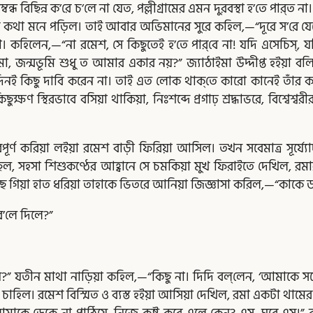
ন্ধ বিছিন্ন ক’রে চ’লে না যেত, পল্লীগ্রামের এমন দুরবস্থা হ’তে পার্‌ত 
ার কথা মনে পড়িল। তাই আবার অভিমানের সুরে কহিল,—“দূরে স’রে যে
 না। কহিলেন,—“না রমেশ, সে কিছুতেই হ’তে পার্‌বে না! যদি এসেচিস্‌,
ইমা, জন্মভূমি শুধু ত আমার একার নয়?” জ্যাঠাইমা উদ্দীপ্ত হইয়া
দিনই কিছু দাবি করেন না। তাই এত লোক থাক্‌তে কারো কানেই তাঁর কান্না
ষণ স্থিরভাবে বসিয়া থাকিয়া, নিঃশব্দে প্রগাঢ় শ্রদ্ধাভরে, বিশ্বেশ্বর
 পরিপূর্ণ করিয়া লইয়া রমেশ বাড়ী ফিরিয়া আসিল। তখন সবেমাত্র সূর্য্যো
য়াছিল, সহসা শিশুকণ্ঠের আহ্বানে সে চমকিয়া মুখ ফিরাইতে দেখিল, রমার
গিয়া হাত ধরিয়া তাহাকে ভিতরে আনিয়া জিজ্ঞাসা করিল,—“কাকে ডা
’লে দিলে?”
?” যতীন মাথা নাড়িয়া কহিল,—“কিছু না। দিদি বল্‌লেন, ‘আমাকে সঙ্
াহিল। রমেশ বিস্মিত ও ব্যস্ত হইয়া আসিয়া দেখিল, রমা একটা থামের