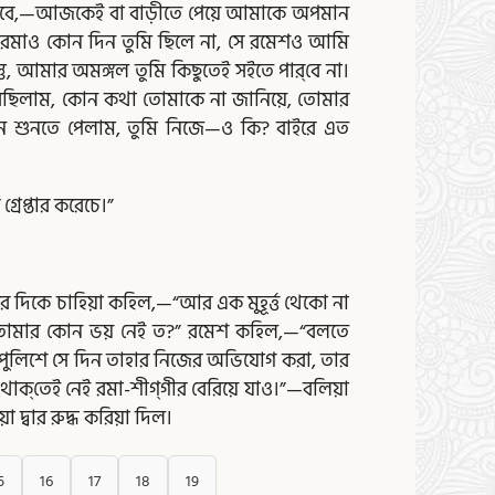
—“তবে,—আজকেই বা বাড়ীতে পেয়ে আমাকে অপমান
ে রমাও কোন দিন তুমি ছিলে না, সে রমেশও আমি
তু, আমার অমঙ্গল তুমি কিছুতেই সইতে পার্‌বে না।
বেছিলাম, কোন কথা তোমাকে না জানিয়ে, তোমার
যখন শুনতে পেলাম, তুমি নিজে—ও কি? বাইরে এত
রেপ্তার করেচে।”
 দিকে চাহিয়া কহিল,—“আর এক মুহূর্ত্ত থেকো না
লিল,—“তোমার কোন ভয় নেই ত?” রমেশ কহিল,—“বলতে
ল, পুলিশে সে দিন তাহার নিজের অভিযোগ করা, তার
াক্‌তেই নেই রমা-শীগ্‌গীর বেরিয়ে যাও।”—বলিয়া
দ্বার রুদ্ধ করিয়া দিল।
5
16
17
18
19