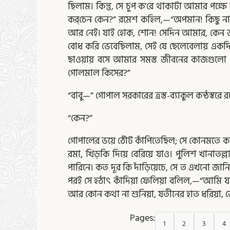
ছিলাম। কিন্তু, সে চুপ ক’রে থাকাটা আমার প
কর্‌চেন কেন?” রমেশ কহিল,—“অপমান! কিছু না
আর নেই। যাই হোক, শোন! সেদিন আমার, কেন জানিনে
বোধ করি ভেবেছিলাম, সেই যে ছেলেবেলায় একদ
ছাওয়ায় বসে আমার সমস্ত জীবনের কাজগুলো ধ
গোলমাল কিসের?”
“বাবু—” গোপাল সরকারের ত্রস্ত-ব্যাকুল কন্ঠস্বর
“কেন?”
গোপালের ভয়ে ঠোঁট কাঁপিতেছিল; সে কোনমতে কহি
রমা, খিড়কি দিয়ে বেরিয়ে যাও। পুলিশ খানাতল
পারিনে। কত দূর কি দাঁড়িয়েচে, সে ত এখনো জা
পরই সে হঠাৎ কাঁদিয়া ফেলিয়া বলিল,—“আমি যাব 
আর কোন কথা না শুনিয়া, যতীনের হাত ধরিয়া, জোর 
Pages:
1
2
3
4