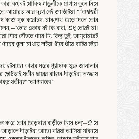
না। তারা কখনই গোবিন্দ গাঙুলীকে মাথায় তুলে নিয়ে
তে আমারও আর দুঃখ নেই জ্যাঠাইমা।” বিশ্বেশ্বরী
 যদি কাজ সুরু করেচিস, মাঝ্‌পথে ছেড়ে দিলে তোর
 বলিলেন,—“তোর একার বই কি বাবা, শুধু তোরই মা।
 গিয়ে পৌঁছতে পারে নি, কিন্তু তুই, আস্‌বামাত্রই
ীর পায়ের ধূলা মাথায় লইয়া ধীরে ধীরে বাহির হইয়া
দয় হইয়াছে। তাহার ঘরের পূর্ব্বদিকে মুক্ত জানালার
 ছোটভাই যতীন দ্বারের বাহিরে দাঁড়াইয়া লজ্জায়
ক্‌চ যতীন্‌?” “আপনাকে।”
গে ক’রে তোর ছোড়দা’র বাড়ীতে নিয়ে চল্‌’—ঐ যে
 আড়ালে দাঁড়াইয়া আছে। সরিয়া আসিয়া সবিনয়ে