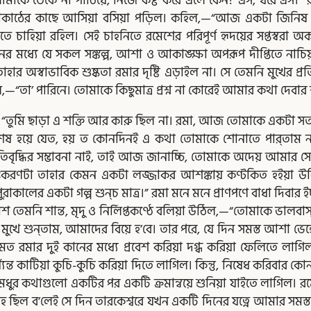
াকে ডেকে না পাঠিয়ে, নিজে কষ্ট করে এলে কেন? এস, ঘরে এস।” 
চৌকাঠের কাছে আসিয়া বসিয়া পড়িল। কহিল,—“আজ একটা জিনিষ 
টিতে চাহিয়া রহিল। সেই চাহনিতে রমেশের পরিপূর্ণ হৃদয়ের সপ্তস্বরা অ
হার মনের মধ্যে যে সকল সঙ্কল্প, আশা ও আকাঙ্ক্ষা অপরূপ দীপ্তিতে নাচ
তাহার অস্বাভাবিক শুষ্কতা রমার দৃষ্টি এড়াইল না। সে তেমনি মুখের
ল,—“তা’ পারিনে। তোমাকে কিছুমাত্র প্রশ্ন না কোরেই আমার কথা দেবার 
 “তুমি ছাড়া এ শক্তি আর কারু ছিল না। রমা, আজ তোমাকে একটা সত্যকথ
ঃশেষ হয়ে যেত, হয় ত কোনদিনই এ কথা তোমাকে শোনাতে পার্‌তাম না!
্ধির সম্ভাবনা নাই, তাই আজ জানাচ্চি, তোমাকে অদেয় আমার সেদিন প
 অন্তঃকরণটা তাহার কেমন একটা লজ্জাকর আশঙ্কায় কণ্টকিত হইয়া উ
রাকালের একটা গল্প শুন্‌চ মাত্র।” রমা মনে মনে প্রাণপণে বাধা দিবার ই
েশ তেমনি শান্ত, মৃদু ও নির্লিপ্তকণ্ঠে বলিয়া উঠিল,—“তোমাকে ভা
মুখে শুন্‌তাম, আমাদের বিয়ে হ’বে। তার পরে, যে দিন সমস্ত আশা 
মত রমার দুই কানের মধ্যে প্রবেশ করিয়া দগ্ধ করিয়া ফেলিতে লাগি
্য্যন্ত কাটিয়া কুচি-কুচি করিয়া দিতে লাগিল। কিন্তু, নিষেধ করিবার কোন
বিষাক্ত-মধুর কথাগুলো একটির পর একটি ক্রমান্বয়ে শুনিয়া যাইতে লাগি
 ছিল ব’লেই সে দিন তারকেশ্বরে যখন একটি দিনের যত্নে আমার সমস্ত 