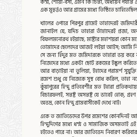
কর্ম্ম, শোয়া-বসা, এমন কি চিন্তা, অধ্যয়ন পর্য্যন
এক মূহুর্ত্তও আর গ্রামের মধ্যে তিষ্ঠিতে চাহি
খালের ওপারে পিরপুর গ্রামেই তাহাদেরই জমিদা
জানাইল যে, যদিচ তাহারা তাঁহাদেরই প্রজা, অথচ
বিফলমনোরথ হইয়াছে, মাষ্টার মহাশয়রা কোন মতে
তোমাদের ছেলেদের আজই লইয়া আইস; আমি নিজে দাঁড
সে জন্য হিঁদুর মত জমিদারকে তাহারা ভয় করে না
নিজেদের মধ্যে একটা ছোট রকমের ইস্কুল করিতে ই
আর বাড়াইয়া না তুলিয়া, ইহাদের পরামর্শ সুযুক
রমেশ শুধু যে নিজেকে সুস্থ বোধ করিল, তাহা 
কুঁয়াপুরের হিন্দু প্রতিবেশীর মত ইহারা প্রতিকথ
বিচারফলই, সন্তষ্ট অসন্তষ্ট যে ভাবেই হোক্‌, গ্র
অভদ্র, কোন হিন্দু গ্রামবাসীকেই দেখে নাই।
একে ত জাতিভেদের উপর রমেশের কোনদিনই আস্থা ছি
হিন্দুদিগের মধ্যে ধর্ম্ম ও সামাজিক অসমতাই এই 
হইতেও পারে না। আর জাতিভেদ নিবারণ করিবার ক