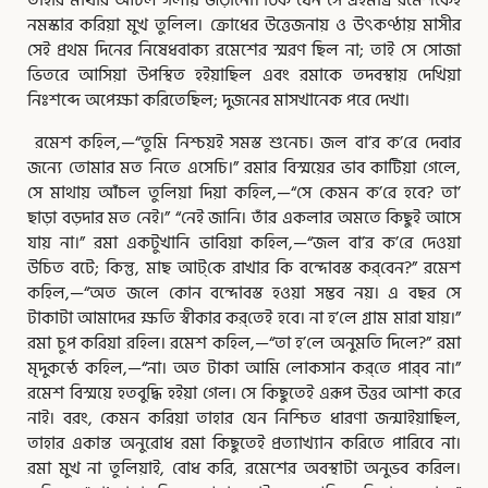
তাহার মাথার আঁচল গলায় জড়ানো। ঠিক যেন সে এইমাত্র রমেশকেই
নমস্কার করিয়া মুখ তুলিল। ক্রোধের উত্তেজনায় ও উৎকণ্ঠায় মাসীর
সেই প্রথম দিনের
নিষেধবাক্য রমেশের স্মরণ ছিল না; তাই সে সোজা
ভিতরে আসিয়া উপস্থিত হইয়াছিল এবং রমাকে তদবস্থায় দেখিয়া
নিঃশব্দে অপেক্ষা করিতেছিল; দুজনের মাসখানেক পরে দেখা।
রমেশ কহিল,—“তুমি নিশ্চয়ই সমস্ত শুনেচ। জল বা’র ক’রে দেবার
জন্যে তোমার মত নিতে এসেচি।” রমার বিস্ময়ের ভাব কাটিয়া গেলে,
সে মাথায় আঁচল তুলিয়া দিয়া কহিল,—“সে কেমন ক’রে হবে? তা’
ছাড়া বড়দার মত নেই।” “নেই জানি। তাঁর একলার অমতে কিছুই আসে
যায় না।” রমা একটুখানি ভাবিয়া কহিল,—“জল বা’র ক’রে দেওয়া
উচিত বটে; কিন্তু, মাছ আট্‌কে রাখার কি বন্দোবস্ত কর্‌বেন?” রমেশ
কহিল,—“অত জলে কোন বন্দোবস্ত হওয়া সম্ভব নয়। এ বছর সে
টাকাটা আমাদের ক্ষতি স্বীকার কর্‌তেই হবে। না হ’লে গ্রাম মারা যায়।”
রমা চুপ করিয়া রহিল। রমেশ কহিল,—“তা হ’লে অনুমতি দিলে?” রমা
মৃদুকন্ঠে কহিল,—“না। অত টাকা আমি লোকসান কর্‌তে পার্‌ব না।”
রমেশ বিস্ময়ে হতবুদ্ধি হইয়া গেল। সে কিছুতেই এরূপ উত্তর আশা করে
নাই। বরং, কেমন করিয়া তাহার যেন নিশ্চিত ধারণা জন্মাইয়াছিল,
তাহার একান্ত অনুরোধ রমা কিছুতেই প্রত্যাখ্যান করিতে পারিবে না।
রমা মুখ না তুলিয়াই, বোধ করি, রমেশের অবস্থাটা অনুভব করিল।