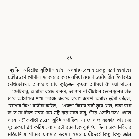
,
,
,
,
,
,
,
,
,
,
,
,
,
,
,
,
,
,
Page
Page
Page
Page
Page
Page
Page
Page
Page
Page
Page
Page
Page
Page
Page
Page
Page
Page
Page
১১
দুইদিন অবিশ্রান্ত বৃষ্টিপাত হইয়া অপরাহ্ন-বেলায় একটু ধরণ হইয়াছে।
চণ্ডীমণ্ডপে গোপাল সরকারের কাছে বসিয়া রমেশ জমীদারীর হিসাবপত্র
দেখিতেছিল; অকস্মাৎ প্রায় কুড়িজন কৃষক আসিয়া কাঁদিয়া পড়িল
—“ছোটবাবু, এ যাত্রা রক্ষে করুন, আপনি না বাঁচালে ছেলেপুলের হাত
ধ’রে আমাদের পথে ভিক্ষে কর্‌তে হবে।” রমেশ অবাক্‌ হইয়া কহিল,
“ব্যাপার কি?” চাষীরা কহিল,—“একশ-বিঘের মাঠ ডুবে গেল, জল বা’র
ক’রে না দিলে সমস্ত ধান নষ্ট হয়ে যাবে বাবু, গাঁয়ে একটা ঘরও খেতে
পাবে না!” কথাটা রমেশ বুঝিতে পারিল না। গোপাল সরকার তাহাদের
দুই একটা প্রশ্ন করিয়া, ব্যাপারটা রমেশকে বুঝাইয়া দিল। একশ-বিঘার
মাঠটাই এ গ্রামের একমাত্র ভরসা। সমস্ত চাষীদেরই কিছু কিছু জমি