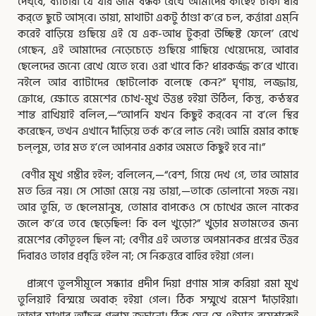
দেখ্‌বে, ব্যাটারা যে যার জমি বন্ধক রেখে আমাদের কাছেই টাকা ধার
কর্‌তে ছুটে আস্‌বে। ভায়া, মাথাটা একটু ঠাণ্ডা ক’রে চল, কর্ত্তারা এম্‌নি
করেই বাড়িয়ে গুছিয়ে এই যে এক-আধ টুক্‌রা
উচ্ছিষ্ট ফেলে’ রেখে
গেছেন, এই আমাদের নেড়েচেড়ে গুছিয়ে গাছিয়ে খেয়েদেয়ে, আবার
ছেলেদের জন্যে রেখে যেতে হবে। ওরা খাবে কি? ধারকর্জ্জ ক’রে খাবে।
নইলে আর ব্যাটাদের ছোটলোক বলেছে কেন?” ঘৃণায়, লজ্জায়,
ক্রোধে, ক্ষোভে রমেশের চোখ-মুখ উত্তপ্ত হইয়া উঠিল, কিন্তু, কন্ঠস্বর
শান্ত রাখিয়াই বলিল,—“আপনি যখন কিছুই কর্‌বেন না ব’লে স্থির
করেছেন, তখন এখানে দাঁড়িয়ে তর্ক ক’রে লাভ নেই। আমি রমার কাছে
চল্‌লুম, তার মত হ’লে আপনার একার অমতে কিছুই হবে না।”
বেণীর মুখ গম্ভীর হইল; বলিলেন,—“বেশ, গিয়ে দেখ গে, তার আমার
মত ভিন্ন নয়। সে সোজা মেয়ে নয় ভায়া,—তাকে ভোলানো সহজ নয়।
আর তুমি, ত ছেলেমানুষ, তোমার বাপকেও সে চোখের জলে নাকের
জলে ক’রে তবে ছেড়েছিল! কি বল খুড়ো?” খুড়ার মতামতের জন্য
রমেশের কৌতূহল ছিল না; বেণীর এই অত্যন্ত অপমানকর প্রশ্নের উত্তর
দিবারও তাহার প্রবৃত্তি হইল না; সে নিরুত্তরে বাহির হইয়া গেল।
প্রাঙ্গণে তুলসীমূলে সন্ধ্যার প্রদীপ দিয়া প্রণাম সাঙ্গ করিয়া রমা মুখ
তুলিয়াই বিস্ময়ে অবাক্‌ হইয়া গেল। ঠিক সম্মুখে রমেশ দাঁড়াইয়া।