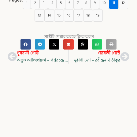
Pages:
1
2
3
4
5
6
7
8
9
10
11
12
13
14
15
16
17
18
19
পোস্টটি শেয়ার করতে ক্লিক করুন
Prev
Nex
পূর্ববর্তী পোস্ট
পরবর্তী পোস্ট
অদ্ভুত আতিথেয়তা – ঈশ্বরচন্দ্র বিদ্যাসাগর
দুর্ভাগা দেশ – রবীন্দ্রনাথ ঠাকুর