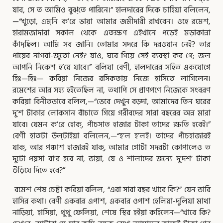
যাব, সে ত আমিও বুঝ্‌তে পারিনে।” হালদারের দিকে চাহিয়া বলিলেন,
—“খুড়ো, এম্‌নি ক’রে ভায়া আমার জমীদারী রাখবেন। ওহে রমেশ,
হারামজাদারা সকাল থেকে
এতক্ষণ এইখানে পড়েই মড়াকান্না
কাঁদ্‌ছিল। আমি সব জানি। তোমার সদরে কি দরওয়ান নেই? তার
পায়ের নাগরা-জুতো নেই? যাও, ঘরে গিয়ে সেই ব্যবস্থা কর গে; জল
আপনি নিকেশ হ’য়ে যাবে।” বলিয়া বেণী, হালদারের সহিত একযোগে
হিঃ—হিঃ— করিয়া নিজের রসিকতায় নিজে হাসিতে লাগিলেন।
রমেশের আর সহ্য হইতেছিল না, তথাপি সে প্রাণপণে নিজেকে সংবরণ
করিয়া বিনীতভাবে বলিল,—“ভেবে দেখুন বড়দা, আমাদের তিন ঘরের
দু’শ টাকার লোকসান বাঁচাতে গিয়ে গরীবদের সারা বছরের অন্ন মারা
যাবে। যেমন ক’রে হোক্‌, পাঁচসাত হাজার টাকা তাদের ক্ষতি হবেই।”
বেণী হাতটা উল্‌টাইয়া বলিলেন,—“হ’ল হ’লই। তাদের পাঁচহাজারই
যাক্‌, আর পঞ্চাশ হাজারই যাক্‌, আমার গোটা সদরটা কোপালেও ত
দুটো পয়সা বা’র হবে না, ভায়া, যে ও শালাদের জন্যে দু’দশ’ টাকা
উড়িয়ে দিতে হবে?”
রমেশ শেষ চেষ্টা করিয়া বলিল, “এরা সারা বছর খাবে কি?” যেন ভারি
হাসির কথা। বেণী একবার এপাশ, একবার ওপাশ হেলিয়া-দুলিয়া মাথা
নাড়িয়া, হাসিয়া, থুথু ফেলিয়া, শেষে স্থির হইয়া কহিলেন—“খাবে কি?