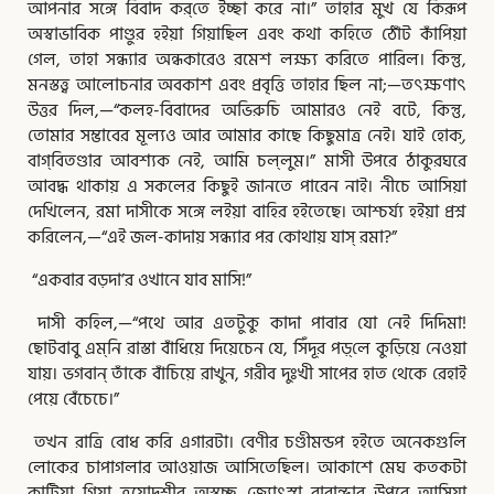
আপনার সঙ্গে বিবাদ কর্‌তে ইচ্ছা করে না।” তাহার মুখ যে কিরূপ
অস্বাভাবিক পাণ্ডুর হইয়া গিয়াছিল এবং কথা কহিতে ঠোঁট কাঁপিয়া
গেল, তাহা সন্ধ্যার
অন্ধকারেও রমেশ লক্ষ্য করিতে পারিল। কিন্তু,
মনস্তত্ত্ব আলোচনার অবকাশ এবং প্রবৃত্তি তাহার ছিল না;—তৎক্ষণাৎ
উত্তর দিল,—“কলহ-বিবাদের অভিরুচি আমারও নেই বটে, কিন্তু,
তোমার সম্ভাবের মূল্যও আর আমার কাছে কিছুমাত্র নেই। যাই হোক্‌,
বাগ্‌বিতণ্ডার আবশ্যক নেই, আমি চল্‌লুম।” মাসী উপরে ঠাকুরঘরে
আবদ্ধ থাকায় এ সকলের কিছুই জানতে পারেন নাই। নীচে আসিয়া
দেখিলেন, রমা দাসীকে সঙ্গে লইয়া বাহির হইতেছে। আশ্চর্য্য হইয়া প্রশ্ন
করিলেন,—“এই জল-কাদায় সন্ধ্যার পর কোথায় যাস্‌ রমা?”
“একবার বড়দা’র ওখানে যাব মাসি!”
দাসী কহিল,—“পথে আর এতটুকু কাদা পাবার যো নেই দিদিমা!
ছোটবাবু এম্‌নি রাস্তা বাঁধিয়ে দিয়েচেন যে, সিঁদূর পড়্‌লে কুড়িয়ে নেওয়া
যায়। ভগবান্‌ তাঁকে বাঁচিয়ে রাখুন, গরীব দুঃখী সাপের হাত থেকে রেহাই
পেয়ে বেঁচেচে।”
তখন রাত্রি বোধ করি এগারটা। বেণীর চণ্ডীমন্ডপ হইতে অনেকগুলি
লোকের চাপাগলার আওয়াজ আসিতেছিল। আকাশে মেঘ কতকটা
কাটিয়া গিয়া ত্রয়োদশীর অস্বচ্ছ জ্যোৎস্না বারান্দার উপরে আসিয়া