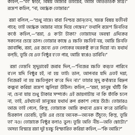
কহিল,—“তা’ ছাড়া, বিষয় আমার ভাইয়ের, আমি অভিভাভক মাত্র।”
রমেশ কহিল, “না, অর্দ্ধেক তোমার।”
রমা বলিল,—“শুধু নামে। বাবা নিশ্চয় জান্‌তেন, সমস্ত বিষয় যতীনই
পাবে; তাই অর্দ্ধেক আমার নামে দিয়ে গেছেন।” তথাপি রমেশ মিনতির
কন্ঠে কহিল,—“রমা, এ ক’টা টাকা? তোমাদের অবস্থা এদিকের
সকলের চেয়ে ভাল। তোমার কাছে এ ক্ষতি ক্ষতিই নয়, আমি মিনতি
জানাচ্চি, রমা, এর জন্যে এত লোকের অন্নকষ্ট ক’রে দিয়ো না। যথার্থ
বল্‌চি, তুমি যে এত নিষ্ঠুর হ’তে পার, আমি স্বপ্নেও ভাবিনি।”
রমা তেমনি মৃদুভাবেই জবাব দিল,—“নিজের ক্ষতি কর্‌তে পারিনে
ব’লে যদি নিষ্ঠুর হই, না হয় তাই। ভাল, আপনার যদি এতই দয়া,
নিজেরই না হয় ক্ষতিপূরণ ক’রে দিন না।” তাহার মৃদু কন্ঠস্বরে বিদ্রূপ
কল্পনা করিয়া রমেশ জ্বলিয়া উঠিল। কহিল,—“রমা, মানুষ খাঁটি কি
না, চেনা যায় শুধু টাকার সম্পর্কে। এই জায়গাটায় না কি ফাঁকি চলে
না, তাই, এইখানেই মানুষের যথার্থ রূপ প্রকাশ পেয়ে উঠে। তোমারও
আজ তাই পেলে, কিন্তু, তোমাকে আমি কখনো এমন ক’রে ভাবিনি।
চিরকাল ভেবেচি, তুমি এর চেয়ে অনেক—অনেক উঁচুতে; কিন্তু, তুমি
তা’ নও। তোমাকে নিষ্ঠুর বলাও ভুল। তুমি অতি নীচ—অতি ছোটো।”
অসহ্য বিস্ময়ে রমা দুই চক্ষু বিস্ফারিত করিয়া কহিল,—“কি আমি?”