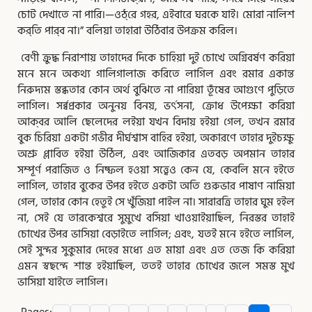
চোট দেখাতে না পারি।—ওঠ্‌রে গহর, এইবারে ঘরকে যাই। মোরা নালিশ
কর্‌তি পার্‌ব না।” বলিয়া তাহারা উঠিবার উপক্রম করিল।
বেণী ক্রুদ্ধ নিরাশায় তাহাদের দিকে চাহিয়া দুই চোখে
অগ্নিবর্ষণ করিয়া
মনে মনে অকথ্য গালিগালাজ করিতে লাগিল এবং রমার একান্ত
নিরুদ্যম স্তব্ধতার কোন অর্থ বুঝিতে না পারিয়া তূঁষের আগুণে পুড়িতে
লাগিল। সর্ব্বপ্রকার অনুনয় বিনয়, ভর্ৎসনা, ক্রোধ উপেক্ষা করিয়া
আক্‌বর আলি ছেলেদের লইয়া যখন বিদায় হইয়া গেল, তখন রমার
বুক চিরিয়া একটা গভীর দীর্ঘশ্বাস বাহির হইয়া, অকারণে তাহার দুইচক্ষু
অশ্রু প্লাবিত হইয়া উঠিল, এবং আজিকার এতবড় অপমান তাহার
সম্পূর্ণ পরাজিত ও নিষ্ফল হওয়া সত্ত্বেও কেন যে, কেবলি মনে হইতে
লাগিল, তাহার বুকের উপর হইতে একটা অতি গুরুভার পাষাণ নামিয়া
গেল, তাহার কোন হেতুই সে খুঁজিয়া পাইল না। সারারত্রি তাহার ঘুম হইল
না, সেই যে তারকেশ্বরে সুমুখে বসিয়া খাওয়াইয়াছিল, নিরস্তর তাহাই
চোখের উপর ভাসিয়া বেড়াইতে লাগিল; এবং, যতই মনে হইতে লাগিল,
সেই সুন্দর সুকুমার দেহের মধ্যে এত মায়া এবং এত তেজ কি করিয়া
এমন স্বছন্দে শান্ত হইয়াছিল, ততই তাহার চোখের জলে সমস্ত মুখ
ভাসিয়া যাইতে লাগিল।