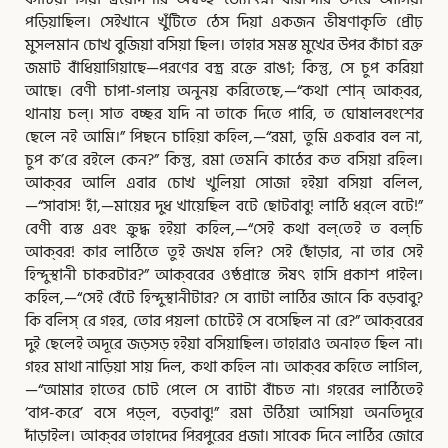
পড়িয়াছিল। সেইখানে খুঁটিতে ঠেস দিয়া একজন ভীষণাকৃতি প্রৌঢ়
মুসলমান চোখ বুজিয়া বসিয়া ছিল। তাহার সমস্ত মুখের উপর কাঁচা রক্ত
জমাট বাঁধিয়াগিয়াছে—পরণের বস্ত্র রক্তে রাঙা; কিন্তু, সে চুপ করিয়া
আছে। বেণী চাপা-গলায় অনুনয় করিতেছে,—“কথা শোন্‌
আক্‌বর,
থানায় চল্‌। সাত বচ্ছর যদি না তাকে দিতে পারি, ত ঘোষালবংশের
ছেলে নই আমি।” পিছনে চাহিয়া কহিল,—“রমা, তুমি একবার বল না,
চুপ ক’রে রইলে কেন?” কিন্তু, রমা তেমনি কাঠের কত বসিয়া রহিল।
আক্‌বর আলি এবার চোখ খুলিয়া সোজা হইয়া বসিয়া বলিল,
—“সাবাস! হাঁ,—মায়ের দুধ খায়েছিল বটে ছোটবাবু! লাঠি ধর্‌লে বটে!”
বেণী ব্যস্ত এবং ক্রুদ্ধ হইয়া কহিল,—“সেই কথা বল্‌তেই ত বল্‌চি
আক্‌বর! কার লাঠিতে তুই জখম হলি? সেই ছোঁড়ার, না তার সেই
হিন্দুস্থানী চাকরটার?” আক্‌বরের ওষ্ঠপ্রান্তে ঈষৎ হাসি প্রকাশ পাইল।
কহিল,—“সেই বেঁটে হিন্দুস্থানীটার? সে ব্যাটা লাঠির জানে কি বড়বাবু?
কি বলিস্‌ রে গহর, তোর পয়লা চোটেই সে বসেছিল না রে?” আক্‌বরের
দুই ছেলেই অদূরে জড়সড় হইয়া বসিয়াছিল। তাহারাও অনাহত ছিল না।
গহর মাথা নাড়িয়া সায় দিল, কথা কহিল না। আক্‌বর কহিতে লাগিল,
—“আমার হাতের চোট পেলে সে ব্যাটা বাঁচত না। গহরের লাঠিতেই
‘বাপ-করে’ বসে পড়্‌ল, বড়বাবু!” রমা উঠিয়া আসিয়া অনতিদূরে
দাঁড়াইল। আক্‌বর তাহাদের পিরপুরের প্রজা। সাবেক দিনে লাঠির জোরে