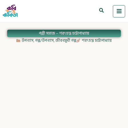
Skip
to
Search
content
পল্লী সমাজ – শরৎচন্দ্র চট্টোপাধ্যায়
উপন্যাস
,
গল্প/উপন্যাস
,
জীবনমুখী গল্প
শরৎচন্দ্র চট্টোপাধ্যায়