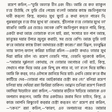
রমেশ কহিল,—“তুমি অত্যন্ত হীন এবং নীচ। আমি যে কত ব্যাকুল
হ’য়ে উঠেছি, সে তুমি টের পেয়েচ ব’লেই আমার কাছে ক্ষতিপূরণের
দাবী কর্‌লে! কিন্তু, বড়দাও
মুখ ফুটে এ কথা বল্‌তে পারেন নি;
পুরুষমানুষ হ’য়ে তাঁর মুখে যা’ বেধেচে, স্ত্রীলোক হ’য়ে তোমার মুখে তা’
বাধেনি! আমি এর চেয়েও অনেক বেশি ক্ষতিপূরণ কর্‌তে পারি, কিন্তু,
একটা কথা আজ তোমাকে ব’লে যাই, রমা, সংসারে যত পাপ আছে,
মানুষের দয়ার উপরে জুলুম করাটা, সব চেয়ে বেশি। আজ তুমি তাই
ক’রে আমার কাছে টাকা আদায়ের চেষ্টা করেচ।” রমা বিহ্বল, হতবুদ্ধির
ন্যায় ফ্যাল্‌-ফ্যাল্‌ করিয়া চাহিয়া রহিল-—একটা কথাও তাহার মুখ
দিয়া বাহির হইল না। রমেশ তেমনি শান্ত, তেমনি দৃঢ়কন্ঠে কহিল,
—“আমার দুর্ব্বলতা কোথায়, সে তোমার অগোচর নেই বটে, কিন্তু,
সেখানে পাক দিয়ে আর এক বিন্দু রস পাবে না, তা’ ব’লে দিয়ে যাচ্চি।
আমি কি কর্‌ব, তাও এইসঙ্গে জানিয়ে দিয়ে যাই। এখনি জোর ক’রে বাঁধ
কাটিয়ে দেব—তোমরা পার আট্‌কাবার চেষ্টা কর গে।” বলিয়া রমেশ
চলিয়া যায় দেখিয়া রমা ফিরিয়া ডাকিল। আহ্বান শুনিয়া রমেশ নিকটে
আসিয়া দাঁড়াইতে রমা কহিল,—“আমার বাড়ীতে দাঁড়িয়ে আমাকে এত
অপমান কর্‌লেন, আমি তাঁর একটারও জবাব দিতে চাইনে, কিন্তু, এ
কাজ আপনি কিছুতেই কর্‌বার চেষ্টা কর্‌বেন না।” রমেশ প্রশ্ন করিল,
—“কেন?” রমা কহিল,—“কারণ, এত অপমানের পরেও আমার