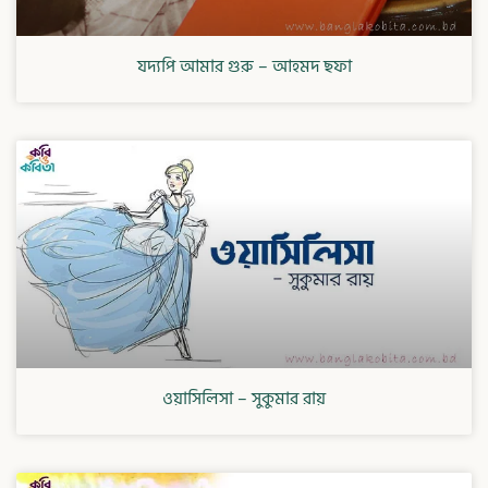
যদ্যপি আমার গুরু – আহমদ ছফা
ওয়াসিলিসা – সুকুমার রায়