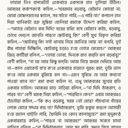
তাহারা তিন বাপবেটাই একেবারে একসঙ্গে হাত তুলিয়া উঠিল।
আক্‌বর কর্কশকন্ঠে কহিল,—“খবরদার বড়বাবু, বেইমান কোয়ো না;
মোরা মোছলমানের ছ্যালে, সব সইতে পারি,—ও পারি না।” কপালে হাত
দিয়া খানিকটা রক্ত মুছিয়া ফেলিয়া রমাকে উদ্দেশ করিয়া কহিল,
—“অ্যারে
বেইমান কয় দিদি? ঘরের মধ্যি বসে বেইমান কইচ, বড়বাবু,
চোখে দেখ্‌লে জান্‌তি পার্‌তে ছোটবাবু কি!” বেণী মুখ বিকৃত করিয়া
কহিল,—“ছোটবাবু কি! তাই থানায় গিয়ে জানিয়ে আয় না! বল্‌বি, তুই
বাঁধ পাহারা দিচ্ছিলি, ছোটবাবু চড়াও হ’য়ে তোরে মেরেচে।” আক্‌বর
জিভ্‌ কাটিয়া বলিল,—“তোবা তোবা, দিনকে রাত কর্‌তি বল বড়বাবু?”
বেণী কহিল, “না হয় আর কিছু বল্‌বি। আজ গিয়ে জখম দেখিয়ে আয়
না—কাল ওয়ারেন্ট বা’র ক’রে একেবারে হাজতে পুর্‌ব। রমা, তুমি ভাল
ক’রে আর একবার বুঝিয়ে বল না।—এমন সুবিধে যে আর কখনো
পাওয়া যাবে না।” রমা কথা কহিল না, শুধু আক্‌বরের মুখের প্রতি
একবার চাহিল। আক্‌বর ঘাড় নাড়িয়া বলিল,—“না দিদি ঠাক্‌রাণ, ও
পার্‌ব না।” বেণী ধমক্‌ দিয়া কহিল,—“পার্‌বিনে কেন?” এবার আক্‌বরও
চেঁচাইয়া কহিল,—“কি কও বড়বাবু, সরম নেই মোর? পাঁচখানা গাঁয়ের
লোক মোরে সর্দ্দার কয় না? দিদিঠাক্‌রাণ, তুমি হুকুম কর্‌লে আসামী
হ’য়ে জ্যাল খাট্‌তি পারি, ফৈরিদি হব কোন্‌ কালামুয়ে?” রমা মৃদুকন্ঠে
একবারমাত্র কহিল,—“পার্‌বে না আক্‌বর?” আক্‌বর সবেগে মাথা
নাড়িয়ে বলিল,—“না দিদিঠাক্‌রাণ, আর সব পারি, সদরে গিয়ে গায়ের