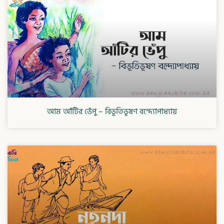
আম আঁটির ভেঁপু – বিভূতিভূষণ বন্দ্যোপাধ্যায়