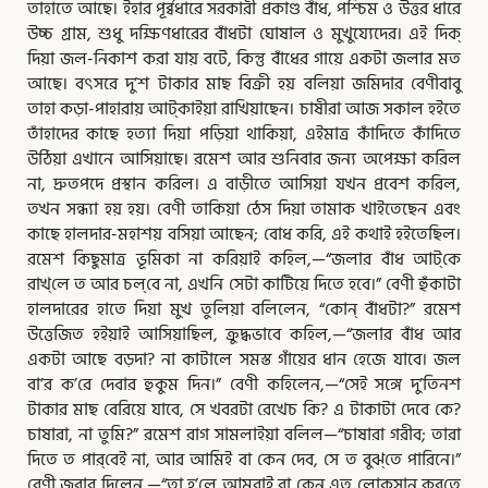
তাহাতে আছে। ইহার পূর্ব্বধারে সরকারী প্রকাণ্ড বাঁধ, পশ্চিম ও উত্তর ধারে
উচ্চ গ্রাম, শুধু দক্ষিণধারের বাঁধটা ঘোষাল ও মুখুয্যেদের। এই দিক্‌
দিয়া জল-নিকাশ করা যায় বটে, কিন্তু বাঁধের গায়ে একটা জলার মত
আছে। বৎসরে দু’শ টাকার মাছ বিক্রী হয় বলিয়া জমিদার বেণীবাবু
তাহা
কড়া-পাহারায় আট্‌কাইয়া রাখিয়াছেন। চাষীরা আজ সকাল হইতে
তাঁহাদের কাছে হত্যা দিয়া পড়িয়া থাকিয়া, এইমাত্র কাঁদিতে কাঁদিতে
উঠিয়া এখানে আসিয়াছে। রমেশ আর শুনিবার জন্য অপেক্ষা করিল
না, দ্রুতপদে প্রস্থান করিল। এ বাড়ীতে আসিয়া যখন প্রবেশ করিল,
তখন সন্ধ্যা হয় হয়। বেণী তাকিয়া ঠেস দিয়া তামাক খাইতেছেন এবং
কাছে হালদার-মহাশয় বসিয়া আছেন; বোধ করি, এই কথাই হইতেছিল।
রমেশ কিছুমাত্র ভূমিকা না করিয়াই কহিল,—“জলার বাঁধ আট্‌কে
রাখ্‌লে ত আর চল্‌বে না, এখনি সেটা কাটিয়ে দিতে হবে।” বেণী হুঁকাটা
হালদারের হাতে দিয়া মুখ তুলিয়া বলিলেন, “কোন্‌ বাঁধটা?” রমেশ
উত্তেজিত হইয়াই আসিয়াছিল, ক্রুদ্ধভাবে কহিল,—“জলার বাঁধ আর
একটা আছে বড়দা? না কাটালে সমস্ত গাঁয়ের ধান হেজে যাবে। জল
বা’র ক’রে দেবার হুকুম দিন।” বেণী কহিলেন,—“সেই সঙ্গে দু’তিনশ
টাকার মাছ বেরিয়ে যাবে, সে খবরটা রেখেচ কি? এ টাকাটা দেবে কে?
চাষারা, না তুমি?” রমেশ রাগ সামলাইয়া বলিল—“চাষারা গরীব; তারা
দিতে ত পার্‌বেই না, আর আমিই বা কেন দেব, সে ত বুঝ্‌তে পারিনে।”
বেণী জবাব দিলেন,—“তা হ’লে আমরাই বা কেন এত লোকসান কর্‌তে