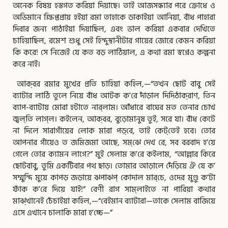
অনেক বিষয় হস্তগত করিয়া দিয়াছে। তাই আজসন্ধ্যার পরে ক্রোধে ও
অভিমানে ক্ষিপ্তপ্রায় হইয়া রমা তাহাকে ডাকাইয়া আনিয়া, বাঁধ পাহারা
দিবার জন্য পাঠাইয়া দিয়াছিল, এবং ভাল করিয়া একবার দেখিতে
চাহিয়াছিল, রমেশ শুধু সেই হিন্দুস্থানীটার গায়ের জোরে কেমন করিয়া
কি করে! সে নিজেই যে কত বড় লাঠিয়াল, এ কথা রমা স্বপ্নেও কল্পনা
করে নাই।
আক্‌বর রমার মুখের প্রতি চাহিয়া কহিল,—“তখন ছোট বাবু সেই
ব্যাটার লাঠি তুলে নিয়ে বাঁধ আটক ক’রে দাঁড়াল দিদিঠাক্‌রাণ, তিন
ব্যাপ-ব্যাটায় মোরা হটাতে নার্‌লাম। আঁধারে বাঘের মত তেনার চোখ
জ্বল্‌তি লাগ্‌ল। কইলেন, আক্‌বর, বুড়োমানুষ তুই, সরে যা। বাঁধ কেটে
না দিলে সারাগাঁয়ের লোক মারা পড়্‌বে, তাই কেট্‌তেই হবে। তোর
আপনার গাঁয়েও ত জমিজমা আছে, সম্‌ঝে দেখ রে, সব বরবাদ হ’য়ে
গেলে তোর ক্যামন লাগে?” মুই সেলাম ক’রে কইলাম, “আল্লার কিরে
ছোটবাবু, তুমি একটিবার পথ ছাড়। তোমার আড়ালে দেঁড়িয়ে ঐ যে ক’
সম্মুন্দি মুয়ে কাপড় জড়ায়ে ঝপাঝপ্‌ কোদাল মার্‌চে, ওদের মুণ্ডু ক’টা
ফাঁক ক’রে দিয়ে যাই!” বেণী রাগ সাম্‌লাইতে না পারিয়া কথার
মাঝ্‌খানেই চেঁচাইয়া কহিল,—“বেইমান ব্যাটারা—তাকে সেলাম বাজিয়ে
এসে এখানে চালাকি মারা হ’চ্চে—”