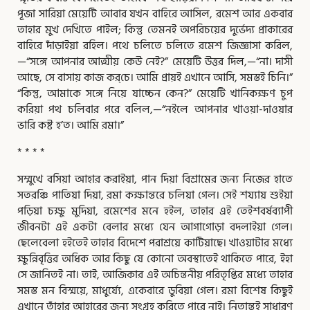
পূজা সারিয়া মেয়েটি আবার যখন বাহিরে আসিল, রমেশ আর একবার
তাহার মুখ দেখিতে পাইল; কিন্তু তেমনই অপরিচয়ের দুর্ভেদ্য প্রাকারের
বাহিরে দাঁড়াইয়া রহিল। পথে চলিতে চলিতে রমেশ জিজ্ঞাসা করিল,
—“সঙ্গে আপনার আত্মীয় কেউ নেই?” মেয়েটি উত্তর দিল,—“না। দাসী
আছে, সে বাসায় কাজ কর্‌চে। আমি প্রায়ই এখানে আসি, সমস্তই চিনি।”
“কিন্তু, আমাকে সঙ্গে নিয়ে যাচ্চেন কেন?” মেয়েটি খানিকক্ষণ চুপ
করিয়া পথ চলিবার পরে বলিল,—“নইলে আপনার খাওয়া-দাওয়ার
ভারি কষ্ট হ’ত। আমি রমা।”
* * * *
সম্মুখে বসিয়া আহার করাইয়া, পান দিয়া বিশ্রামের জন্য নিজের হাতে
সতরঞ্চি পাতিয়া দিয়া, রমা কক্ষান্তরে চলিয়া গেল। সেই শয্যায় শুইয়া
পড়িয়া চক্ষু মুদিয়া, রমেশের মনে হইল, তাহার এই তেইশবর্ষব্যাপী
জীবনটা এই একটা বেলার মধ্যে যেন আগাগোড়া বদলাইয়া গেল।
ছেলেবেলা হইতেই তাহার বিদেশে পরাশ্রয়ে কাটিয়াছে। খাওয়াটার মধ্যে
ক্ষুন্নিবৃত্তির অধিক আর কিছু যে কোনো অবস্থাতেই থাকিতে পারে, ইহা
সে জানিতই না। তাই, আজিকার এই অচিন্তনীয় পরিতৃপ্তির মধ্যে তাহার
সমস্ত মন বিস্ময়ে, মাধুর্য্যে, একেবারে ডুবিয়া গেল। রমা বিশেষ কিছুই
এখানে তাঁহার আহারের জন্য সংগ্রহ করিতে পারে নাই। নিতান্তই সাধারণ