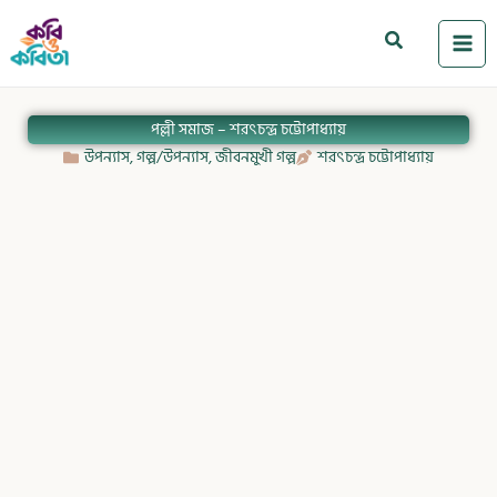
Skip
to
Search
content
পল্লী সমাজ – শরৎচন্দ্র চট্টোপাধ্যায়
উপন্যাস
,
গল্প/উপন্যাস
,
জীবনমুখী গল্প
শরৎচন্দ্র চট্টোপাধ্যায়