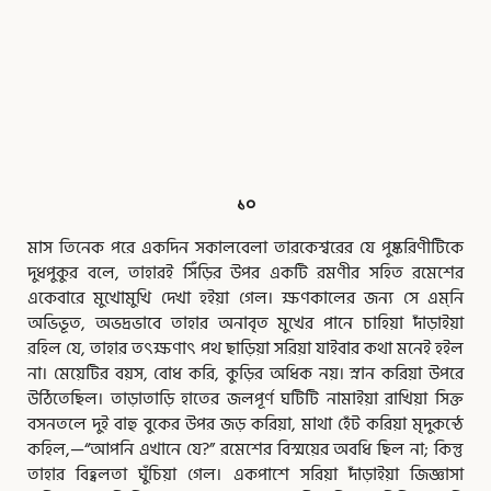
,
,
,
,
,
,
,
,
,
,
,
,
,
,
,
,
,
,
Page
Page
Page
Page
Page
Page
Page
Page
Page
Page
Page
Page
Page
Page
Page
Page
Page
Page
Page
১০
মাস তিনেক পরে একদিন সকালবেলা তারকেশ্বরের যে পুষ্করিণীটিকে
দুধপুকুর বলে, তাহারই সিঁড়ির উপর একটি রমণীর সহিত রমেশের
একেবারে মুখোমুখি দেখা হইয়া গেল। ক্ষণকালের জন্য সে এম্‌নি
অভিভূত, অভদ্রভাবে তাহার অনাবৃত মুখের পানে চাহিয়া দাঁড়াইয়া
রহিল যে, তাহার তৎক্ষণাৎ পথ ছাড়িয়া সরিয়া যাইবার কথা মনেই হইল
না। মেয়েটির বয়স, বোধ করি, কুড়ির অধিক নয়। স্নান করিয়া উপরে
উঠিতেছিল। তাড়াতাড়ি হাতের জলপূর্ণ ঘটিটি নামাইয়া রাখিয়া সিক্ত
বসনতলে দুই বাহু বুকের উপর জড় করিয়া, মাথা হেঁট করিয়া মৃদুকন্ঠে
কহিল,—“আপনি এখানে যে?” রমেশের বিস্ময়ের অবধি ছিল না; কিন্তু
তাহার বিহ্বলতা ঘুঁচিয়া গেল। একপাশে সরিয়া দাঁড়াইয়া জিজ্ঞাসা