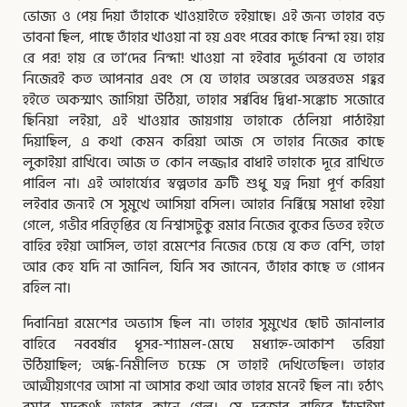
ভোজ্য ও পেয় দিয়া তাঁহাকে খাওয়াইতে হইয়াছে। এই জন্য তাহার বড়
ভাবনা ছিল, পাছে তাঁহার খাওয়া না হয় এবং পরের কাছে নিন্দা হয়। হায়
রে পর! হায় রে তা’দের নিন্দা! খাওয়া না হইবার দুর্ভাবনা যে তাহার
নিজেরই কত আপনার এবং সে যে তাহার অন্তরের অন্তরতম গহ্বর
হইতে অকস্মাৎ জাগিয়া উঠিয়া, তাহার সর্ব্ববিধ দ্বিধা-সঙ্কোচ সজোরে
ছিনিয়া লইয়া, এই খাওয়ার জায়গায় তাহাকে ঠেলিয়া পাঠাইয়া
দিয়াছিল, এ কথা কেমন করিয়া আজ সে তাহার নিজের কাছে
লুকাইয়া রাখিবে। আজ ত কোন লজ্জার বাধাই তাহাকে দূরে রাখিতে
পারিল না। এই আহার্য্যের স্বল্পতার ত্রুটি শুধু যত্ন দিয়া পূর্ণ করিয়া
লইবার জন্যই সে সুমুখে আসিয়া বসিল। আহার নির্ব্বিঘ্নে সমাধা হইয়া
গেলে, গভীর পরিতৃপ্তির যে নিশ্বাসটুকু রমার নিজের বুকের ভিতর হইতে
বাহির হইয়া আসিল, তাহা রমেশের নিজের চেয়ে যে কত বেশি, তাহা
আর কেহ যদি না জানিল, যিনি সব জানেন, তাঁহার কাছে ত গোপন
রহিল না।
দিবানিদ্রা রমেশের অভ্যাস ছিল না। তাহার সুমুখের ছোট জানালার
বাহিরে নববর্ষার ধূসর-শ্যামল-মেঘে মধ্যাহ্ন-আকাশ ভরিয়া
উঠিয়াছিল; অর্দ্ধ-নিমীলিত চক্ষে সে তাহাই দেখিতেছিল। তাহার
আত্মীয়গণের আসা না আসার কথা আর তাহার মনেই ছিল না। হঠাৎ