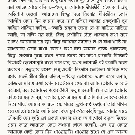
জবাব দিল না; তার পর কিছুক্ষণ পর্য্যন্ত দুই জনে চুপ করিয়া রহিল।
রমা আস্তে আস্তে বলিল,—“দেখুন, আমাকে দীর্ঘজীবী হ’তে বলা শুধু
অভিশাপ দেওয়া। আমাদের হিন্দুর ঘরে বিধবার দীর্ঘজীবন কোন
আত্মীয় কোন দিন কামনা করে না।” বলিয়া আবার একটুখানি চুপ
করিয়া থাকিয়া কহিল,—“আমি মর্‌বার জন্যে যে পা বাড়িয়ে দাঁড়িয়ে
আছি, তা সত্যি নয় বটে, কিন্তু বেশীদিন বেঁচে থাক্‌বার কথা মনে
হ’লেও আমাদের ভয় হয়। কিন্তু আপনার সম্বন্ধেও ত সে কথা খাটে না!
আপনাকে জোর ক’রে কোনও কথা বলা আমার পক্ষে প্রগল্‌ভতা;
কিন্তু, সংসারে ঢুকে যখন পরের জন্যে মাথাব্যথা হওয়াটা নিজেরই
নিতান্তই ছেলেমানুষি ব’লে মনে হবে, তখন আমারই এই কথাটি স্মরণ
কর্‌বেন।” প্রত্যুত্তরে রমেশ শুধু একটা নিঃশ্বাস ফেলিল। খানিক পরে
রমার মতই ধীরে ধীরে বলিল,—“কিন্তু তোমাকে স্মরণ ক’রে বল্‌চি,
আজ আমার এ কথা কোন মতেই মনে হচ্চে না। আমি তোমার ত কেউ
নই রমা, বরং তোমাদের পথের কাঁটা। তবু প্রতিবেশী ব’লে আজ তোমার
কাছে যে যত্ন পেলুম, সংসারে ঢুকে এ যত্ন যারা আপনার লোকের কাছে
নিত্য পায়, আমার ত মনে হয়, পরের দুঃখ-কষ্ট দেখ্‌লে তারা পাগল
হয়ে ছোটে। এইমাত্র আমি একা ব’সে চুপ ক’রে ভাব্‌ছিলুম, আমার সমস্ত
জীবনটি যেন তুমি এই একটা বেলার মধ্যে আগাগোড়া বদ্‌লে দিয়েচ।
এমন ক’রে আমাকে কেউ কখনো খেতে বলেনি, এত যত্ন কোরে
আমাকে কেউ কোন দিন খাওয়ায়নি। খাওয়ার মধ্যে যে এত আনন্দ