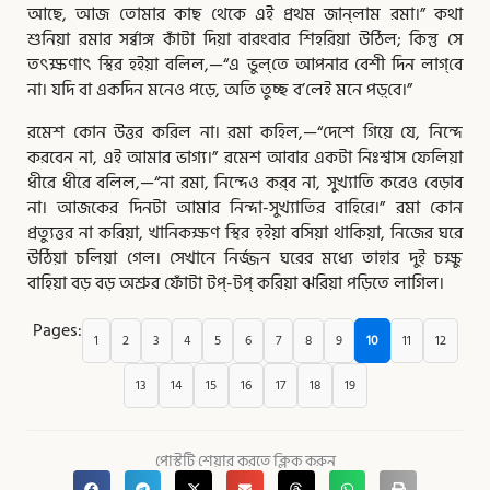
আছে, আজ তোমার কাছ থেকে এই প্রথম জান্‌লাম রমা।” কথা
শুনিয়া রমার সর্ব্বাঙ্গ কাঁটা দিয়া বারংবার শিহরিয়া উঠিল; কিন্তু সে
তৎক্ষণাৎ স্থির হইয়া বলিল,—“এ ভুল্‌তে আপনার বেশী দিন লাগ্‌বে
না। যদি বা একদিন মনেও পড়ে, অতি তুচ্ছ ব’লেই মনে পড়্‌বে।”
রমেশ কোন উত্তর করিল না। রমা কহিল,—“দেশে গিয়ে যে, নিন্দে
করবেন না, এই আমার ভাগ্য।” রমেশ আবার একটা নিঃশ্বাস ফেলিয়া
ধীরে ধীরে বলিল,—“না রমা, নিন্দেও কর্‌ব না, সুখ্যাতি করেও বেড়াব
না। আজকের দিনটা আমার নিন্দা-সুখ্যাতির বাহিরে।” রমা কোন
প্রত্যুত্তর না করিয়া, খানিকক্ষণ স্থির হইয়া বসিয়া থাকিয়া, নিজের ঘরে
উঠিয়া চলিয়া গেল। সেখানে নির্জ্জন ঘরের মধ্যে তাহার দুই চক্ষু
বাহিয়া বড় বড় অশ্রুর ফোঁটা টপ্‌-টপ্‌ করিয়া ঝরিয়া পড়িতে লাগিল।
Pages:
1
2
3
4
5
6
7
8
9
10
11
12
13
14
15
16
17
18
19
পোস্টটি শেয়ার করতে ক্লিক করুন