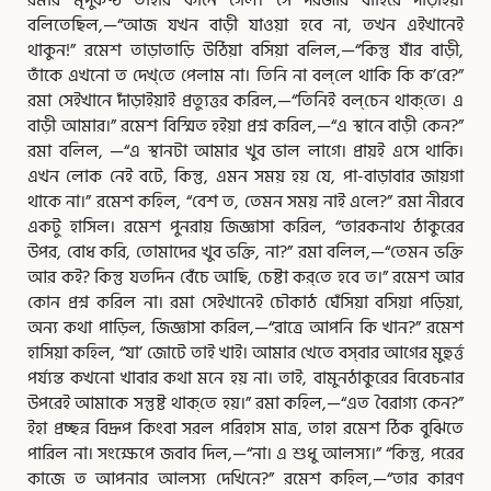
রমার মৃদুকণ্ঠ তাহার কানে গেল। সে দরজার বাহিরে দাঁড়াইয়া
বলিতেছিল,—“আজ যখন বাড়ী যাওয়া হবে না, তখন এইখানেই
থাকুন!” রমেশ তাড়াতাড়ি উঠিয়া বসিয়া বলিল,—“কিন্তু যাঁর বাড়ী,
তাঁকে এখনো ত দেখ্‌তে পেলাম না। তিনি না বল্‌লে থাকি কি ক’রে?”
রমা সেইখানে দাঁড়াইয়াই প্রত্যুত্তর করিল,—“তিনিই বল্‌চেন থাক্‌তে। এ
বাড়ী আমার।” রমেশ বিস্মিত হইয়া প্রশ্ন করিল,—“এ স্থানে বাড়ী কেন?”
রমা বলিল, —“এ স্থানটা আমার খুব ভাল লাগে। প্রায়ই এসে থাকি।
এখন লোক নেই বটে, কিন্তু, এমন সময় হয় যে, পা-বাড়াবার জায়গা
থাকে না।” রমেশ কহিল, “বেশ ত, তেমন সময় নাই এলে?” রমা নীরবে
একটু হাসিল। রমেশ পুনরায় জিজ্ঞাসা করিল, “তারকনাথ ঠাকুরের
উপর, বোধ করি, তোমাদের খুব ভক্তি, না?” রমা বলিল,—“তেমন ভক্তি
আর কই? কিন্তু যতদিন বেঁচে আছি, চেষ্টা কর্‌তে হবে ত।” রমেশ আর
কোন প্রশ্ন করিল না। রমা সেইখানেই চৌকাঠ ঘেঁসিয়া বসিয়া পড়িয়া,
অন্য কথা পাড়িল, জিজ্ঞাসা করিল,—“রাত্রে আপনি কি খান?” রমেশ
হাসিয়া কহিল, “যা’ জোটে তাই খাই। আমার খেতে বস্‌বার আগের মুহুর্ত্ত
পর্য্যন্ত কখনো খাবার কথা মনে হয় না। তাই, বামুনঠাকুরের বিবেচনার
উপরেই আমাকে সন্তুষ্ট থাক্‌তে হয়।” রমা কহিল,—“এত বৈরাগ্য কেন?”
ইহা প্রচ্ছন্ন বিদ্রূপ কিংবা সরল পরিহাস মাত্র, তাহা রমেশ ঠিক বুঝিতে
পারিল না। সংক্ষেপে জবাব দিল,—“না। এ শুধু আলস্য।” “কিন্তু, পরের
কাজে ত আপনার আলস্য দেখিনে?” রমেশ কহিল,—“তার কারণ