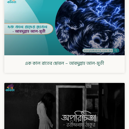
এক কাল রাতের ছোবল – আবদুল্লাহ আল-মুতী