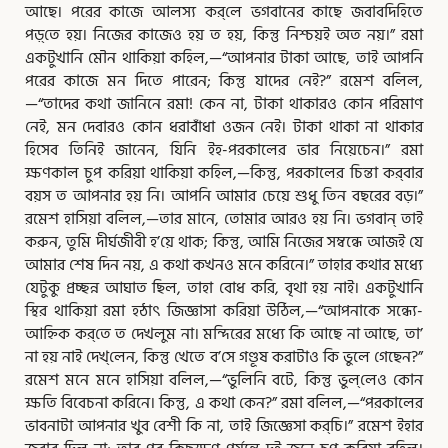
আছে। পরের কাজে আলস্য কর্‌লে ভগবানের কাছে জবাবদিহিতে
পড়্‌তে হয়। নিজের কাজেও হয় ত হয়, কিন্তু নিশ্চয়ই অত নয়।” রমা
একটুখানি মৌন থাকিয়া কহিল,—“আপনার টাকা আছে, তাই আপনি
পরের কাজে মন দিতে পারেন; কিন্তু যাদের নেই?” রমেশ বলিল,
—“তাদের কথা জানিনে রমা! কেন না, টাকা থাকারও কোন পরিমাণ
নেই, মন দেবারও কোন ধরাবাঁধা ওজন নেই। টাকা থাকা না থাকার
হিসেব তিনিই জানেন, যিনি ইহ-পরকালের ভার নিয়েচেন।” রমা
ক্ষণকাল চুপ করিয়া থাকিয়া কহিল,—কিন্তু, পরকালের চিন্তা কর্‌বার
বয়স ত আপনার হয় নি। আপনি আমার চেয়ে শুধু তিন বছরের বড়।”
রমেশ হাসিয়া বলিল,—তার মানে, তোমার আরও হয় নি। ভগবান্‌ তাই
করুন, তুমি দীর্ঘজীবী হ’য়ে থাক; কিন্তু, আমি নিজের সম্বন্ধে আজই যে
আমার শেষ দিন নয়, এ কথা কখনও মনে করিনে।” তাহার কথার মধ্যে
যেটুকু প্রচ্ছন্ন আঘাত ছিল, তাহা বোধ করি, বৃথা হয় নাই। একটুখানি
স্থির থাকিয়া রমা হঠাৎ জিজ্ঞাসা করিয়া উঠিল,—“আপনাকে সন্ধ্যে-
আহ্নিক কর্‌তে ত দেখলুম না। মন্দিরের মধ্যে কি আছে না আছে, তা’
না হয় নাই দেখ্‌লেন, কিন্তু খেতে ব’সে গণ্ডূষ করাটাও কি ভুলে গেছেন?”
রমেশ মনে মনে হাসিয়া বলিল,—“ভুলিনি বটে, কিন্তু ভুল্‌লেও কোন
ক্ষতি বিবেচনা করিনে। কিন্তু, এ কথা কেন?” রমা বলিল,—“পরকালের
ভাবনাটা আপনার খুব বেশী কি না, তাই জিজ্ঞেসা কর্‌চি।” রমেশ ইহার