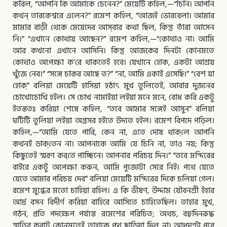
করিল, “আপনি কি আমাকে চেনেন?” মেয়েটি কহিল,—“চিনি। আপনি
কখন্‌ তারকেশ্বরে এলেন?” রমেশ কহিল, “আজই ভোরবেলা। আমার
মামার বাড়ী থেকে মেয়েদের আস্‌বার কথা ছিল, কিন্তু তাঁরা আসেন
নি।” “এখানে কোথায় আছেন?” রমেশ কহিল,—“কোথাও না। আমি
আর কখনো এখানে আসিনি। কিন্তু আজকের দিনটা কোনমতে
কোথাও অপেক্ষা ক’রে থাকতেই হবে। যেখানে হোক, একটা আশ্রয়
খুঁজে নেব।” “সঙ্গে চাকর আছে ত?” “না, আমি একাই এসেছি।” “বেশ যা
হোক্‌” বলিয়া মেয়েটি হাসিয়া হঠাৎ মুখ তুলিতেই, আবার দুজনের
চোখোচোখি হইল। সে চোখ নামাইয়া লইয়া মনে মনে, বোধ করি একটু
ইতস্ততঃ করিয়া শেষে কহিল, “তবে আমার সঙ্গেই আসুন” বলিয়া
ঘটিটি তুলিয়া লইয়া অগ্রসর হইতে উদ্যত হইল। রমেশ বিপদে পড়িল।
কহিল,—“আমি যেতে পারি, কেন না, এতে দোষ থাক্‌লে আপনি
কখনই ডাক্‌তেন না। আপনাকে আমি যে চিনি না, তাও নয়; কিন্তু
কিছুতেই স্মরণ কর্‌তে পাচ্ছিনে। আপনার পরিচয় দিন।” “তবে মন্দিরের
বাইরে একটু অপেক্ষা করুন, আমি পূজোটা সেরে নিই। পথে যেতে
যেতে আমার পরিচয় দেব” বলিয়া মেয়েটি মন্দিরের দিকে চলিয়া গেল।
রমেশ মুগ্ধের মতো চাহিয়া রহিল। এ কি ভীষণ, উদ্দাম যৌবনশ্রী ইহার
আর্দ্র বসন বিদীর্ণ করিয়া বাহিরে আসিতে চাহিতেছিল। তাহার মুখ,
গঠন, প্রতি পদক্ষেপ পর্য্যন্ত রমেশের পরিচিত; অথচ, বহুদিনরুদ্ধ
স্মৃতির কবাট কোনমতেই তাহাকে পথ ছাড়িয়া দিল না। আধঘণ্টা পরে