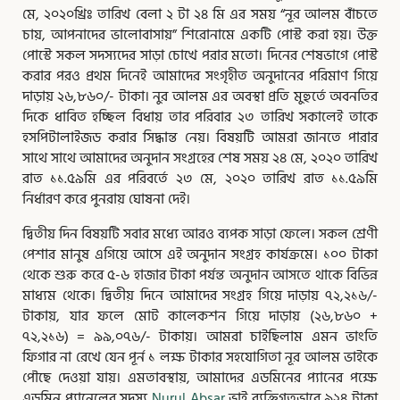
মে, ২০২০খ্রিঃ তারিখ বেলা ২ টা ২৪ মি এর সময় “নূর আলম বাঁচতে
চায়, আপনাদের ভালোবাসায়” শিরোনামে একটি পোস্ট করা হয়। উক্ত
পোস্টে সকল সদস্যদের সাড়া চোখে পরার মতো। দিনের শেষভাগে পোস্ট
করার পরও প্রথম দিনেই আমাদের সংগৃহীত অনুদানের পরিমাণ গিয়ে
দাড়ায় ২৬,৮৬০/- টাকা। নুর আলম এর অবস্থা প্রতি মুহুর্তে অবনতির
দিকে ধাবিত হচ্ছিল বিধায় তার পরিবার ২৩ তারিখ সকালেই তাকে
হসপিটালাইজড করার সিদ্ধান্ত নেয়। বিষয়টি আমরা জানতে পারার
সাথে সাথে আমাদের অনুদান সংগ্রহের শেষ সময় ২৪ মে, ২০২০ তারিখ
রাত ১১.৫৯মি এর পরিবর্তে ২৩ মে, ২০২০ তারিখ রাত ১১.৫৯মি
নির্ধারণ করে পুনরায় ঘোষনা দেই।
দ্বিতীয় দিন বিষয়টি সবার মধ্যে আরও ব্যপক সাড়া ফেলে। সকল শ্রেণী
পেশার মানুষ এগিয়ে আসে এই অনুদান সংগ্রহ কার্যক্রমে। ১০০ টাকা
থেকে শুরু করে ৫-৬ হাজার টাকা পর্যন্ত অনুদান আসতে থাকে বিভিন্ন
মাধ্যম থেকে। দ্বিতীয় দিনে আমাদের সংগ্রহ গিয়ে দাড়ায় ৭২,২১৬/-
টাকায়, যার ফলে মোট কালেকশন গিয়ে দাড়ায় (২৬,৮৬০ +
৭২,২১৬) = ৯৯,০৭৬/- টাকায়। আমরা চাইছিলাম এমন ভাংতি
ফিগার না রেখে যেন পূর্ন ১ লক্ষ টাকার সহযোগিতা নূর আলম ভাইকে
পৌছে দেওয়া যায়। এমতাবস্থায়, আমাদের এডমিনের প্যানের পক্ষে
এডমিন প্যানেলের সদস্য
Nurul Absar
ভাই ব্যক্তিগতভাবে ৯২৪ টাকা