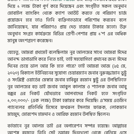
দিয়ে ১ লক্ষ টাকা পূর্ণ করে দিয়েছেন এবং সংগৃহীত সকল অনুদান
মোবাইল ব্যাংকিং থেকে ক্যাশ আউট করতে যে পরিমাণ চার্জ
প্রয়োজন হবে তাও তিনি ব্যক্তিগতভাবে পরিশোধ করবেন বলে
জানিয়েছেন, যার পরিমাণও প্রায় দেড় হাজার টাকার মতো। উক্ত
অনুদান সংগ্রহ কার্যক্রমে বিভিন্ন শ্রেণী-পেশার প্রায় ১’শ এর অধিক
মানুষ অংশগ্রহণ করেছেন।
যেহেতু, আমরা প্রথমেই বলেছিলাম নূর আলমের সাথে আমরা ঈদের
আনন্দ ভাগাভাগি করে নিতে চাই, তাই সহযোগিতা প্রদানের জন্য ঈদের
দিনের চেয়ে ভাল আর কি হতে পারে? তাই আমরা আজ (২৫ মে,
২০২০) বিকালে ইউনিয়নের সুযোগ্য চেয়ারম্যান জনাব নুরুজ্জামান ভু্ট্টু
ও সংশ্লিষ্ট ওয়ার্ডের মেম্বার জনাব হাবিবুর রহমান ছুট্টু এর উপস্থিতিতে
নূর আলমের বড় ভাই জনাব আবুল কালাম ও শ্যালক জনাব আবু
বক্কর এর নিকট যৌথভাবে আপনাদের নিকট হতে সংগৃহিত
১,০০,০০০/- (এক লক্ষ) টাকা হস্তান্তর করে দিয়েছি। এ’সময় এডমিন
প্যানেলের প্রতিনিধি হিসেবে ফখরুল ইসলাম ফারুক, লোকমান
মাহমুদ, মোরশেদ হামদান ও আরিফ রহমান উপস্থিত ছিলেন।
বর্তমানে নূর আলম ভাই এর অপারেশন সম্পন্ন হয়েছে। আল্লাহর
অশেষ রহমতে তিনি সেই ভয়াবহ দিনগুলো থেকে বেড়িয়ে এসে