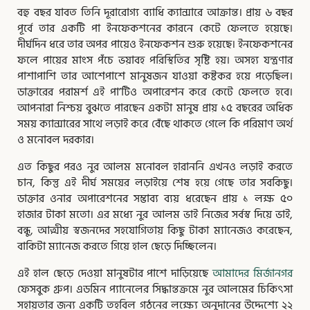
বহু বছর যাবত তিনি দূরারোগ্য ব্যাধি ক্যান্সারে আক্রান্ত। প্রায় ৬ বছর
পূর্বে তার একটি পা ইনফেকশনের কারনে কেটে ফেলতে হয়েছে।
দীর্ঘদিন ধরে তার অপর পায়েও ইনফেকশন শুরু হয়েছে। ইনফেকশনের
ফলে পায়ের মাংস পঁচে ভয়াবহ পরিস্থিতির সৃষ্টি হয়। অসহ্য যন্ত্রণার
পাশাপাশি তার আশেপাশে মানুষজন যাওয়া কষ্টকর হয়ে পড়েছিল।
ডাক্তারের পরামর্শ এই পা’টিও অপারেশন করে কেটে ফেলতে হবে।
আপনারা নিশ্চয় বুঝতে পারছেন একটা মানুষ প্রায় ১৫ বছরের অধিক
সময় ক্যান্সারের সাথে লড়াই করে বেঁছে থাকতে গেলে কি পরিমাণ অর্থ
ও মনোবল দরকার।
এত কিছুর পরও নুর আলম মনোবল হারাননি এখনও লড়াই করতে
চান, কিন্তু এই দীর্ঘ সময়ের লড়াইয়ে শেষ হয়ে গেছে তার সবকিছু।
ডাক্তার ওনার অপারেশনের সম্ভাব্য ব্যয় ধরেছেন প্রায় ১ লক্ষ ৫০
হাজার টাকা মতো। এর মধ্যে নুর আলম ভাই নিজের সর্বস্ব দিয়ে ভাই,
বন্ধু, আত্মীয় স্বজনদের সহযোগিতায় কিছু টাকা ম্যানেজও করেছেন,
বাকিটা ম্যানেজ করতে গিয়ে হাল ছেড়ে দিচ্ছিলেন।
এই হাল ছেড়ে দেওয়া মানুষটার পাশে দাড়িয়েছে
আমাদের মির্জানগর
ফেসবুক গ্রুপ। এডমিন প্যানেলের সিদ্ধান্তক্রমে নুর আলমের চিকিৎসা
সহায়তার জন্য একটি তহবিল গঠনের লক্ষ্যে অনুদানের উদ্দেশ্যে ২২