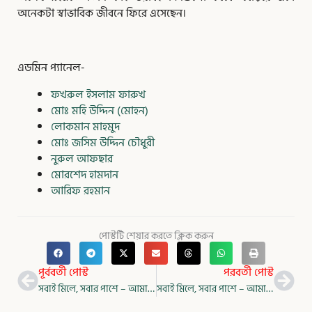
অনেকটা স্বাভাবিক জীবনে ফিরে এসেছেন।
এডমিন প্যানেল-
ফখরুল ইসলাম ফারুখ
মোঃ মহি উদ্দিন (মোহন)
লোকমান মাহমুদ
মোঃ জসিম উদ্দিন চৌধুরী
নুরুল আফছার
মোরশেদ হামদান
আরিফ রহমান
পোস্টটি শেয়ার করতে ক্লিক করুন
Prev
Nex
পূর্ববর্তী পোস্ট
পরবর্তী পোস্ট
সবাই মিলে, সবার পাশে – আমাদের মির্জানগর
সবাই মিলে, সবার পাশে – আমাদের মির্জানগর