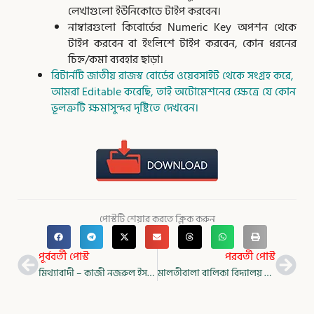
লেখাগুলো ইউনিকোডে টাইপ করবেন।
নাম্বারগুলো কিবোর্ডের Numeric Key অপশন থেকে
টাইপ করবেন বা ইংলিশে টাইপ করবেন, কোন ধরনের
চিহ্ন/কমা ব্যবহার ছাড়া।
রিটার্নটি জাতীয় রাজস্ব বোর্ডের ওয়েবসাইট থেকে সংগ্রহ করে,
আমরা Editable করেছি, তাই অটোমেশনের ক্ষেত্রে যে কোন
ভূলত্রুটি ক্ষমাসুন্দর দৃষ্টিতে দেখবেন।
পোস্টটি শেয়ার করতে ক্লিক করুন
Prev
Nex
পূর্ববর্তী পোস্ট
পরবর্তী পোস্ট
মিথ্যাবাদী – কাজী নজরুল ইসলাম
মালতীবালা বালিকা বিদ্যালয় – জয় গোস্বামী