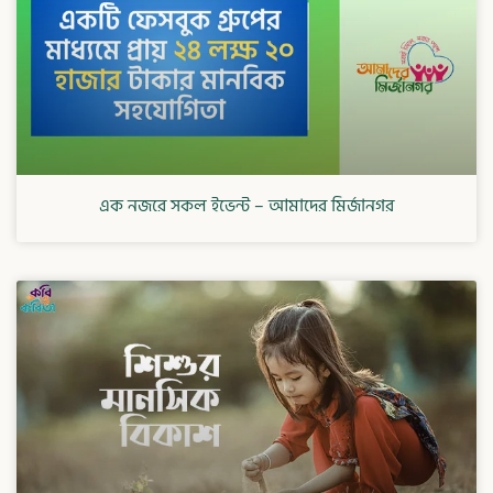
এক নজরে সকল ইভেন্ট – আমাদের মির্জানগর