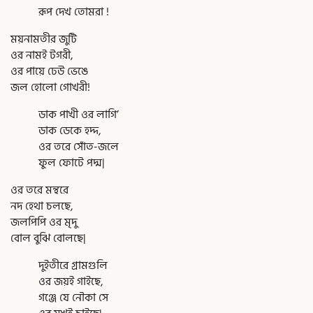
রূপ দেখ তোমরা !
ময়নামতীর জুটি
ওর নামই টগরী,
ওর পায়ে ঢেউ ভেঙে
জল হোলো গোখরী!
ডাক পাখী ওর লাগি’
ডাক ডেকে হদ্দ,
ওর তরে সোঁত-জলে
ফুল ফোটে পদ্ম|
ওর তরে মন্থরে
নদ হেথা চলছে,
জলপিপি ওর মৃদু
বোল বুঝি বোলছে|
দুইতীরে গ্রামগুলি
ওর জয়ই গাইছে,
গঞ্জে যে নৌকা সে