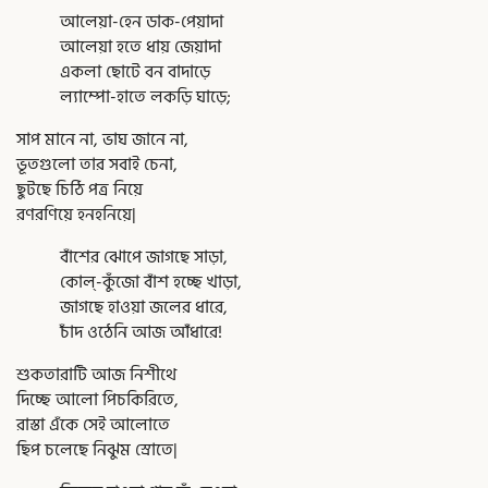
আলেয়া-হেন ডাক-পেয়াদা
আলেয়া হতে ধায় জেয়াদা
একলা ছোটে বন বাদাড়ে
ল্যাম্পো-হাতে লকড়ি ঘাড়ে;
সাপ মানে না, ভাঘ জানে না,
ভূতগুলো তার সবাই চেনা,
ছুটছে চিঠি পত্র নিয়ে
রণরণিয়ে হনহনিয়ে|
বাঁশের ঝোপে জাগছে সাড়া,
কোল্-কুঁজো বাঁশ হচ্ছে খাড়া,
জাগছে হাওয়া জলের ধারে,
চাঁদ ওঠেনি আজ আঁধারে!
শুকতারাটি আজ নিশীথে
দিচ্ছে আলো পিচকিরিতে,
রাস্তা এঁকে সেই আলোতে
ছিপ চলেছে নিঝুম স্রোতে|