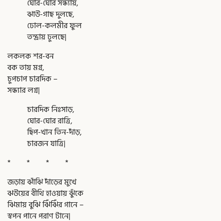
ঘোর-ঘোর সন্ধ্যায়,
ঝাউ-গাছ দুলছে,
ঢোল-কলমীর ফুল
তন্দ্রায় ঢুলছে|
লকলক শর-বন
বক তায় মগ্ন,
চুপচাপ চারদিক –
সন্ধ্যার লগ্ন|
চারদিক নিঃসাড়,
ঘোর-ঘোর রাত্রি,
ছিপ-খান তিন-দাঁড়,
চারজন যাত্রি|
* * * *
জড়ায় ঝাঁঝি দাঁড়ের মুখে
ঝউয়ের বীথি হাওয়ায় ঝুঁকে
ঝিমায় বুঝি ঝিঁঝিঁর গানে –
স্বপন পানে পরাণ টানে|