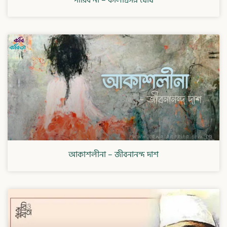
পারিব না – কালীপ্রসন্ন ঘোষ
আকাশলীনা – জীবনানন্দ দাশ