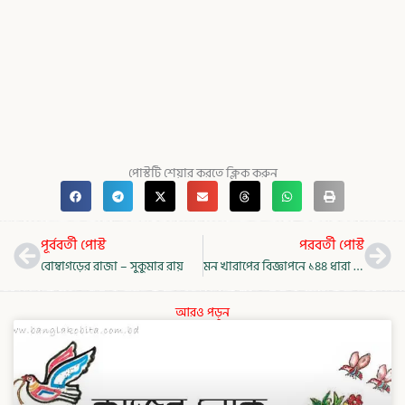
পোস্টটি শেয়ার করতে ক্লিক করুন
Prev
Nex
পূর্ববর্তী পোস্ট
পরবর্তী পোস্ট
বোম্বাগড়ের রাজা – সুকুমার রায়
মন খারাপের বিজ্ঞাপনে ১৪৪ ধারা – শামিম রেজা
আরও পড়ুন