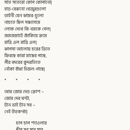
সাত সতেরো কোপ কোপানো|
হাড়-বেরুনো খেজুরগুলো
ডাইনী যেন ঝামর-চুলো
নাচতে ছিল সন্ধ্যাগমে
লোক দেখে কি থমকে গেল|
জমজমাটে জাঁকিয়ে ক্রমে
রাত্রি এল রাত্রি এল|
ঝাপসা আলোয় চরের ভিতে
ফিরছে কারা মাছের পাছে,
পীর বদরের কুদরতিতে
নৌকা বাঁধা হিজল-গাছে|
* * * *
আর জোর দেড় ক্রোশ –
জোর দের ঘন্টা,
টান ভাই টান সব –
নেই উত্কণ্ঠা|
চাপ চাপ শ্যাওলার
দ্বীপ সব সার সার,