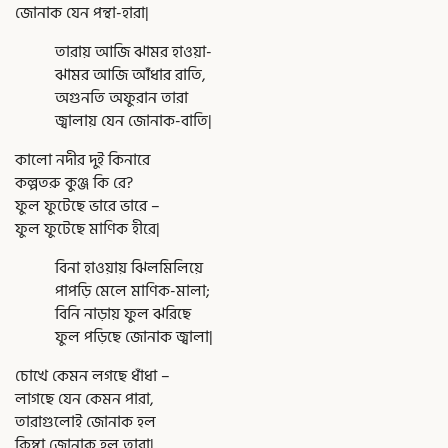
জোনাক যেন পন্থা-হারা|
তারায় আজি ঝামর হাওয়া-
ঝামর আজি আঁধার রাতি,
অগুনতি অফুরান তারা
জ্বালায় যেন জোনাক-বাতি|
কালো নদীর দুই কিনারে
কল্পতরু কুঞ্জ কি রে?
ফুল ফুটেছে ভারে ভারে –
ফুল ফুটেছে মাণিক হীরে|
বিনা হাওয়ায় ঝিলমিলিয়ে
পাপড়ি মেলে মাণিক-মালা;
বিনি নাড়ায় ফুল ঝরিছে
ফুল পড়িছে জোনাক জ্বালা|
চোখে কেমন লগছে ধাঁধা –
লাগছে যেন কেমন পারা,
তারাগুলোই জোনাক হল
কিম্বা জোনাক হল তারা|