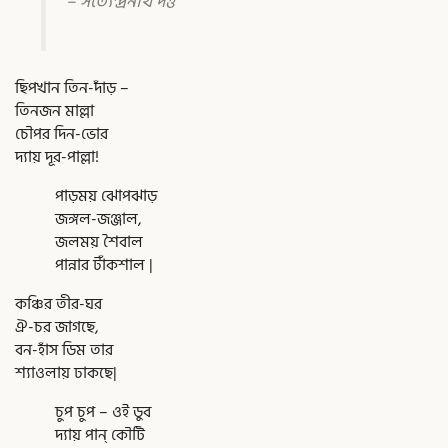
– সত্যেন্দ্রনাথ দত্ত
ছিপখান তিন-দাঁড় –
তিনজন মাল্লা
চৌপর দিন-ভোর
দ্যায় দূর-পাল্লা!
পাড়ময় ঝোপঝাড়
জঙ্গল-জঞ্জাল,
জলময় শৈবাল
পান্নার টাঁকশাল |
কঞ্চির তীর-ঘর
ঐ-চর জাগছে,
বন-হাঁস ডিম তার
শ্যাওলায় ঢাকছে|
চুপ চুপ – ওই ডুব
দ্যায় পান্ কৌটি