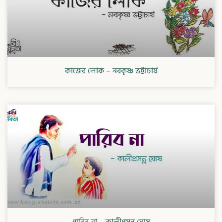
কাজের লোক – নবকৃষ্ণ ভট্টাচার্য