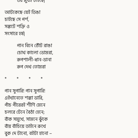
ওর মুখই চাইছে|
আটকেছে যেই ডিঙা
চাইছে সে পর্শ,
সঙ্কটে শক্তি ও
সংসারে হর্ষ|
পান বিনে ঠোঁট রাঙা
চোখ কালো ভোমরা,
রূপশালী-ধান-ভানা
রূপ দেখ তোমরা
* * * *
পান সুপারি! পান সুপারি!
এইখানেতে শঙ্কা ভারি,
পাঁচ পীরেরই শীর্ণি মেনে
চলরে টেনে বৈঠা হেনে;
বাঁক সমুখে, সামনে ঝুঁকে
বাঁয় বাঁচিয়ে ডাইনে রুখে
বুক দে টানো, বইটা হানো –