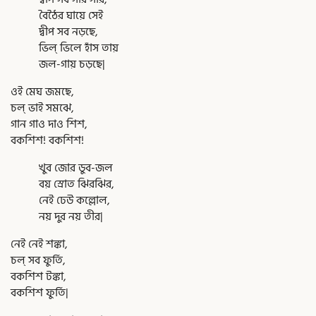
বৈঠৈর ঘায়ে সেই
দ্বীপ সব নড়ছে,
ভিল্ ভিলে হাঁস তায়
জল-গায় চড়ছে|
ওই মেঘ জমছে,
চল্ ভাই সমঝে,
গান গাও দাও শিশ,
বকশিশ! বকশিশ!
খুব জোর ডুব-জল
বয় স্রোত ঝিরঝির,
নেই ঢেউ কল্লোল,
নয় দুর নয় তীর|
নেই নেই শঙ্কা,
চল্ সব ফুর্তি,
বকশিশ টঙ্কা,
বকশিশ ফুর্তি|