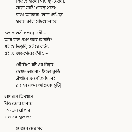
ফিরছে হাওয়া গায় ফুঁ-দেওয়া,
মাল্লা মাঝি পড়ছে থকে;
রাঙা আলোর লোভ দেখিয়ে
ধরছে কারা মাছগুলোকে!
চলছে তরী চলছে তরী –
আর কত পথ? আর ক’ঘড়ি?
এই যে ভিড়াই, ওই যে বাড়ী,
ওই যে অন্ধকারের কাঁড়ি –
ওই বাঁধা-বট ওর পিছন্
দেখছ আলো? ঐতো কুঠি
ঐখানেতে পৌঁছে দিলেই
রাতের মতন আজকে ছুটি|
ঝপ ঝপ তিনখান
দাঁড় জোর চলছে,
তিনজন মাল্লার
হাত সব জ্বলছে;
গুরগুর মেঘ সব