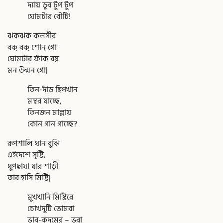
দ্যায় ডুব টুপ টুপ
ঘোমটার বৌটি!
ঝকঝক কলসীর
বক্ বক্ শোন্ গো
ঘোমটার ফাঁক বয়
মন উন্মন গো|
তিন-দাঁড় ছিপখান
মন্থর যাচ্ছে,
তিনজন মাল্লায়
কোন গান গাচ্ছে?
রূপশালি ধান বুঝি
এইদেশে সৃষ্টি,
ধুপছায়া যার শাড়ী
তার হাসি মিষ্টি|
মুখখানি মিষ্টিরে
চোখদুটি ভোমরা
ভাব-কদমের – ভরা