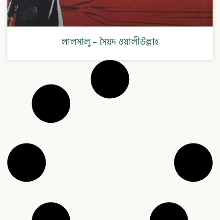
লালসালু – সৈয়দ ওয়ালীউল্লাহ