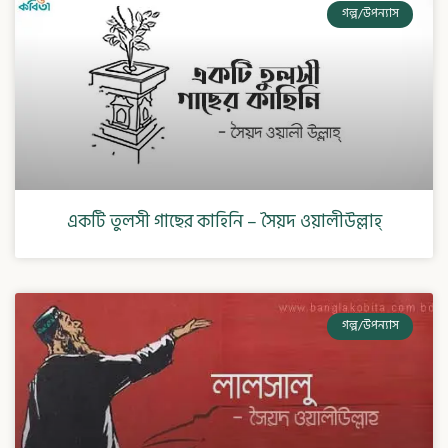
গল্প/উপন্যাস
একটি তুলসী গাছের কাহিনি – সৈয়দ ওয়ালীউল্লাহ্
গল্প/উপন্যাস