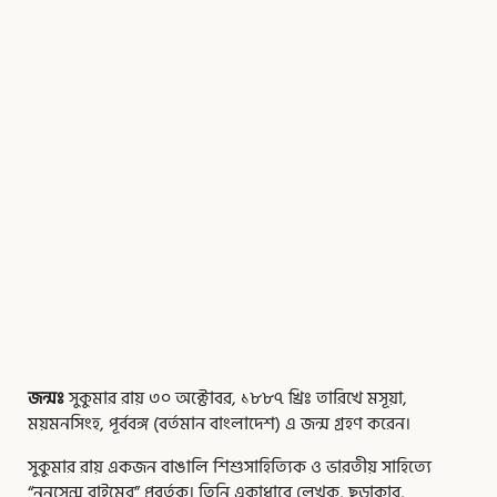
জন্মঃ
সুকুমার রায় ৩০ অক্টোবর, ১৮৮৭ খ্রিঃ তারিখে মসূয়া,
ময়মনসিংহ, পূর্ববঙ্গ (বর্তমান বাংলাদেশ) এ জন্ম গ্রহণ করেন।
সুকুমার রায় একজন বাঙালি শিশুসাহিত্যিক ও ভারতীয় সাহিত্যে
“ননসেন্স রাইমের” প্রবর্তক। তিনি একাধারে লেখক, ছড়াকার,