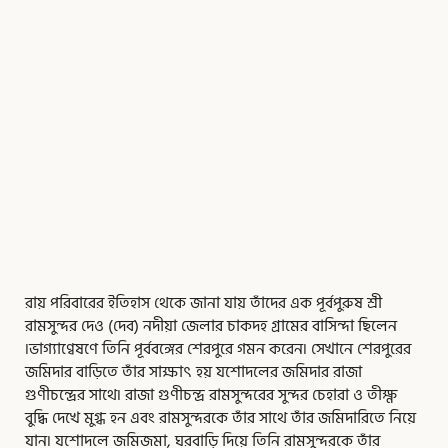
রায় পরিবারের ইতিহাস থেকে জানা যায় তাঁদের এক পূর্বপুরুষ শ্রী
রামসুন্দর দেও (দেব) নদীয়া জেলার চাকদহ গ্রামের বাসিন্দা ছিলেন
৷ভাগ্যাণ্বেষণে তিনি পূর্ববঙ্গের শেরপুরে গমন করেন৷ সেখানে শেরপুরের
জমিদার বাড়িতে তাঁর সাক্ষাৎ হয় যশোদলের জমিদার রাজা
গুণীচন্দ্রের সাথে৷ রাজা গুণীচন্দ্র রামসুন্দরের সুন্দর চেহারা ও তীক্ষ্ণ
বুদ্ধি দেখে মুগ্ধ হন এবং রামসুন্দরকে তাঁর সাথে তাঁর জমিদারিতে নিয়ে
যান৷ যশোদলে জমিজমা, ঘরবাড়ি দিয়ে তিনি রামসুন্দরকে তাঁর