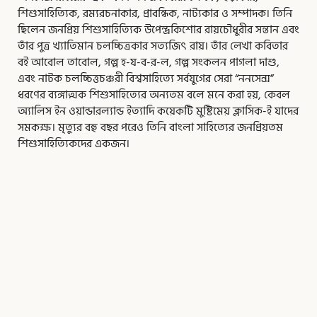
শিশুসাহিত্যিক, রম্যরচনাকার, প্রাবন্ধিক, নাট্যকার ও সম্পাদক। তিনি
ছিলেন জনপ্রিয় শিশুসাহিত্যিক উপেন্দ্রকিশোর রায়চৌধুরীর সন্তান এবং
তাঁর পুত্র খ্যাতিমান চলচ্চিত্রকার সত্যজিৎ রায়। তাঁর লেখা কবিতার
বই আবোল তাবোল, গল্প হ-য-ব-র-ল, গল্প সংকলন পাগলা দাশু,
এবং নাটক চলচ্চিত্তচঞ্চরী বিশ্বসাহিত্যে সর্বযুগের সেরা “ননসেন্স”
ধরণের ব্যঙ্গাত্মক শিশুসাহিত্যের অন্যতম বলে মনে করা হয়, কেবল
অ্যালিস ইন ওয়ান্ডারল্যান্ড ইত্যাদি কয়েকটি মুষ্টিমেয় ক্লাসিক-ই যাদের
সমকক্ষ। মৃত্যুর বহু বছর পরেও তিনি বাংলা সাহিত্যের জনপ্রিয়তম
শিশুসাহিত্যিকদের একজন।