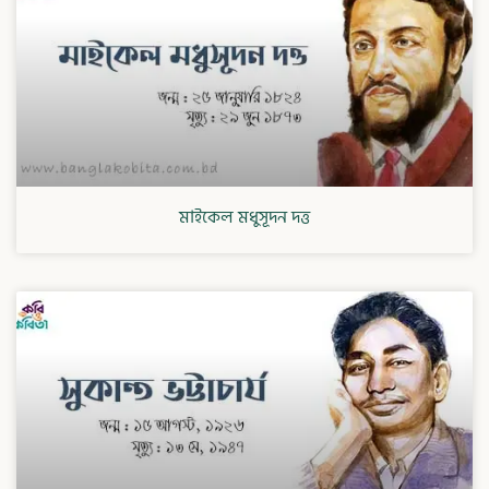
মাইকেল মধুসূদন দত্ত