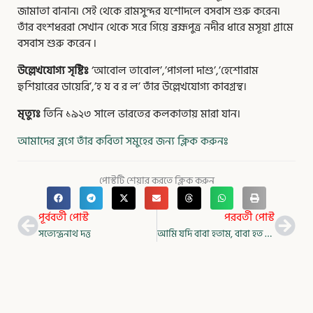
জামাতা বানান৷ সেই থেকে রামসুন্দর যশোদলে বসবাস শুরু করেন৷
তাঁর বংশধররা সেখান থেকে সরে গিয়ে ব্রহ্মপুত্র নদীর ধারে মসূয়া গ্রামে
বসবাস শুরু করেন ৷
উল্লেখযোগ্য সৃষ্টিঃ
‘আবোল তাবোল’,’পাগলা দাশু’,’হেশোরাম
হুশিয়ারের ডায়েরি’,’হ য ব র ল’ তাঁর উল্লেখযোগ্য কাবগ্রন্থ।
মৃত্যুঃ
তিনি ১৯২৩ সালে ভারতের কলকাতায় মারা যান।
আমাদের ব্লগে তাঁর কবিতা সমুহের জন্য ক্লিক করুনঃ
পোস্টটি শেয়ার করতে ক্লিক করুন
Prev
Nex
পূর্ববর্তী পোস্ট
পরবর্তী পোস্ট
সত্যেন্দ্রনাথ দত্ত
আমি যদি বাবা হতাম, বাবা হত খোকা – কাজী নজরুল ইসলাম