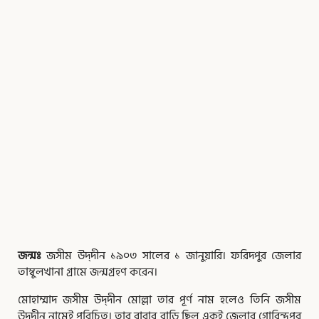
জন্মঃ
জসীম উদ্‌দীন ১৯০৩ সালের ১ জানুয়ারি। ফরিদপুর জেলার
তাম্বুলখানা গ্রামে জন্মগ্রহণ করেন।
মোহাম্মাদ জসীম উদ্‌দীন মোল্লা তার পূর্ণ নাম হলেও তিনি জসীম
উদ্‌দীন নামেই পরিচিত। তার বাবার বাড়ি ছিল একই জেলার গোবিন্দপুর