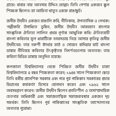
গ্রামে। বাবার নাম আনসার উদ্দিন মোল্লা। তিনি পেশায় একজন স্কুল
শিক্ষক ছিলেন। মা আমিনা খাতুন ওরফে রাঙাছুট।
জসীম উদ্‌দীন একজন বাঙালি কবি, গীতিকার, ঔপন্যাসিক ও লেখক।
‘পল্লীকবি’ উপাধিতে ভূষিত, জসীম উদ্‌দীন আবহমান বাংলার
সাংস্কৃতিক ঐতিহ্যে লালিত প্রথম পূর্ণাঙ্গ আধুনিক কবি। ঐতিহ্যবাহী
বাংলা কবিতার মূল ধারাটিকে নগরসভায় নিয়ে আসার কৃতিত্ব জসীম
উদ্‌দীনের। তার নকশী কাঁথার মাঠ ও সোজন বাদিয়ার ঘাট বাংলা
ভাষার গীতিময় কবিতার উৎকৃষ্টতম নিদর্শনগুলোর অন্যতম। তার
কবিতা বিভিন্ন ভাষায় অনূদিত হয়েছে।
কলকাতা বিশ্ববিদ্যালয় থেকে শিক্ষিত জসীম উদ্‌দীন ঢাকা
বিশ্ববিদ্যালয়ে ৫ বছর শিক্ষকতা করেন; ১৯৪৪ সালে শিক্ষকতা ছেড়ে
তিনি বঙ্গীয় প্রাদেশিক সরকার এবং পরে পূর্ব পাকিস্তান সরকারের প্রচার
বিভাগের কর্মকর্তা হিসেবে যোগদান করেন এবং ১৯৬২ সালে
অবসরগ্রহণ করেন। জসীম উদ্‌দীন ছিলেন প্রগতিশীল ও অসাম্প্রদায়িক
চেতনার অধিকারী এবং সমাজতান্ত্রিক সমাজব্যবস্থার একজন দৃঢ়
সমর্থক। তিনি ছিলেন পূর্ব পাকিস্তানের সাংস্কৃতিক আন্দোলনের
অন্যতম পুরোধা।