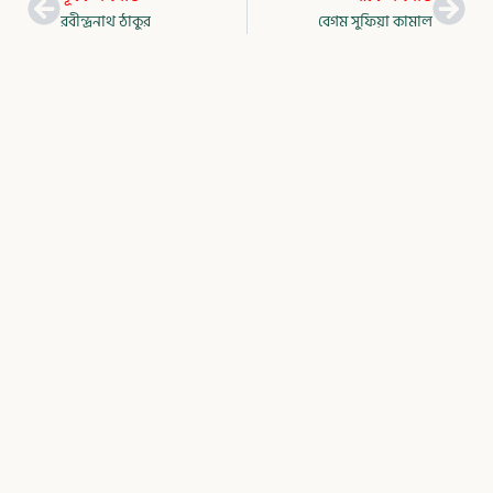
রবীন্দ্রনাথ ঠাকুর
বেগম সুফিয়া কামাল