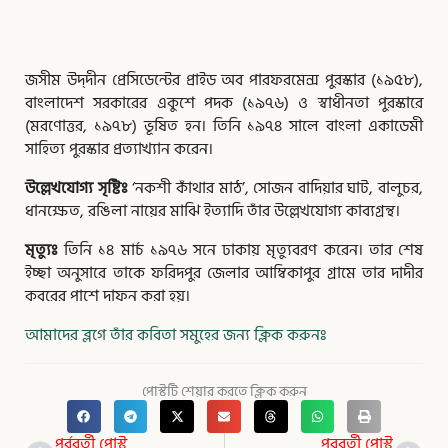
জসীম উদ্‌দীন প্রেসিডেন্টের প্রাইড অব পারফরমেন্স পুরস্কার (১৯৫৮),
বাংলাদেশ সরকারের একুশে পদক (১৯৭৬) ও স্বাধীনতা পুরস্কারে
(মরণোত্তর, ১৯৭৮) ভূষিত হন। তিনি ১৯৭৪ সালে বাংলা একাডেমী
সাহিত্য পুরস্কার প্রত্যাখ্যান করেন।
উল্লেখযোগ্য সৃষ্টিঃ
‘নকশী কাঁথার মাঠ’, সোজন বাদিয়ার ঘাট, বালুচর,
ধানক্ষেত, রঙিলা নায়ের মাঝি ইত্যাদি তাঁর উল্লেখযোগ্য কাব্যগ্রন্থ।
মৃত্যুঃ
তিনি ১৪ মার্চ ১৯৭৬ সনে ঢাকায় মৃত্যুবরণ করেন। তার শেষ
ইচ্ছা অনুসারে তাকে ফরিদপুর জেলার আম্বিকাপুর গ্রামে তার দাদীর
কবরের পাশে দাফন করা হয়।
আমাদের ব্লগে তাঁর কবিতা সমুহের জন্য ক্লিক করুনঃ
পোস্টটি শেয়ার করতে ক্লিক করুন
Prev
Nex
পূর্ববর্তী পোস্ট
পরবর্তী পোস্ট