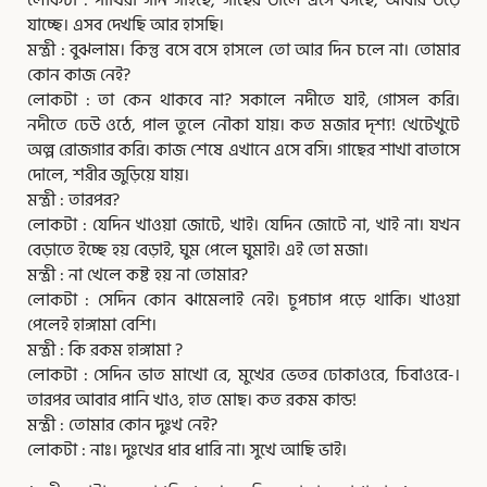
যাচ্ছে। এসব দেখছি আর হাসছি।
মন্ত্রী : বুঝলাম। কিন্তু বসে বসে হাসলে তো আর দিন চলে না। তোমার
কোন কাজ নেই?
লোকটা : তা কেন থাকবে না? সকালে নদীতে যাই, গোসল করি।
নদীতে ঢেউ ওঠে, পাল তুলে নৌকা যায়। কত মজার দৃশ্য! খেটেখুটে
অল্প রোজগার করি। কাজ শেষে এখানে এসে বসি। গাছের শাখা বাতাসে
দোলে, শরীর জুড়িয়ে যায়।
মন্ত্রী : তারপর?
লোকটা : যেদিন খাওয়া জোটে, খাই। যেদিন জোটে না, খাই না। যখন
বেড়াতে ইচ্ছে হয় বেড়াই, ঘুম পেলে ঘুমাই। এই তো মজা।
মন্ত্রী : না খেলে কষ্ট হয় না তোমার?
লোকটা : সেদিন কোন ঝামেলাই নেই। চুপচাপ পড়ে থাকি। খাওয়া
পেলেই হাঙ্গামা বেশি।
মন্ত্রী : কি রকম হাঙ্গামা ?
লোকটা : সেদিন ভাত মাখো রে, মুখের ভেতর ঢোকাওরে, চিবাওরে-।
তারপর আবার পানি খাও, হাত মোছ। কত রকম কান্ড!
মন্ত্রী : তোমার কোন দুঃখ নেই?
লোকটা : নাঃ। দুঃখের ধার ধারি না। সুখে আছি ভাই।