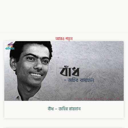
আরও পড়ুন
বাঁধ – জহির রায়হান