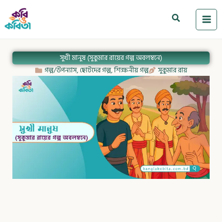
Skip
to
Search
content
সুখী মানুষ (সুকুমার রায়ের গল্প অবলম্বনে)
গল্প/উপন্যাস
,
ছোটদের গল্প
,
শিক্ষনীয় গল্প
সুকুমার রায়