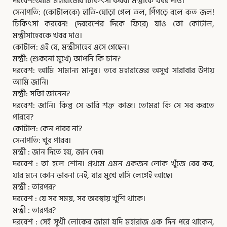
দরবেশ:আমি মহারাজের চিকিৎসা করব। মন্ত্রীকে খবর দাও।
সেনাপতি: (কোটালকে) হাতি-ঘোড়া গেল তল, পিঁপড়ে বলে কত জল!
চিকিৎসা করবেন! (দরবেশের দিকে ফিরে) যাও তো কোটাল,
মন্ত্রীসাহেবকে খবর দাও।
কোটাল: এই যে, মন্ত্রীসাহেব এসে গেছেন।
মন্ত্রী: (শুকনো মুখে) আপনি কি চান?
দরবেশ: আমি সামান্য মানুষ। তবে মহারাজের অসুখ সারাবার উপায়
আমি জানি।
মন্ত্রী: সতিা জানেন?
দরবেশ: জানি। কিন্তু সে ভারি শক্ত কাজ। তোমরা কি সে সব করতে
পারবে?
কোটাল: কেন পারব না?
সেনাপতি: খুব পারব।
মন্ত্রী : জান দিতে হয়, জান দেব।
দরবেশ : তা হলে শোন। প্রথমে এমন একজন লোক খুঁজে বের কর,
যার মনে কোন ভাবনা নেই, যার মুখে হাসি লেগেই আছে।
মন্ত্রী : তারপর?
দরবেশ : যে সব সময়, সব অবস্থায় খুশি থাকে।
মন্ত্রী : তারপর?
দরবেশ : সেই সুখী লোকের জামা যদি মহারাজ এক দিন পরে থাকেন,