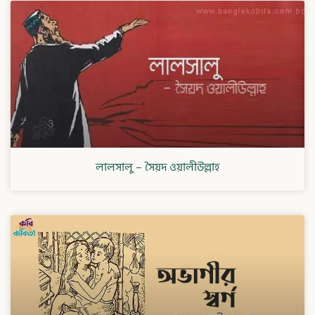
লালসালু – সৈয়দ ওয়ালীউল্লাহ