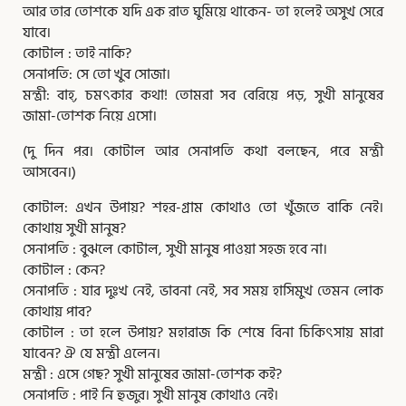
আর তার তোশকে যদি এক রাত ঘুমিয়ে থাকেন- তা হলেই অসুখ সেরে
যাবে।
কোটাল : তাই নাকি?
সেনাপতি: সে তো খুব সোজা।
মন্ত্রী: বাহ্, চমৎকার কথা! তোমরা সব বেরিয়ে পড়, সুখী মানুষের
জামা-তোশক নিয়ে এসো।
(দু দিন পর। কোটাল আর সেনাপতি কথা বলছেন, পরে মন্ত্রী
আসবেন।)
কোটাল: এখন উপায়? শহর-গ্রাম কোথাও তো খুঁজতে বাকি নেই।
কোথায় সুখী মানুষ?
সেনাপতি : বুঝলে কোটাল, সুখী মানুষ পাওয়া সহজ হবে না।
কোটাল : কেন?
সেনাপতি : যার দুঃখ নেই, ভাবনা নেই, সব সময় হাসিমুখ তেমন লোক
কোথায় পাব?
কোটাল : তা হলে উপায়? মহারাজ কি শেষে বিনা চিকিৎসায় মারা
যাবেন? ঐ যে মন্ত্রী এলেন।
মন্ত্রী : এসে গেছ? সুখী মানুষের জামা-তোশক কই?
সেনাপতি : পাই নি হুজুর। সুখী মানুষ কোথাও নেই।