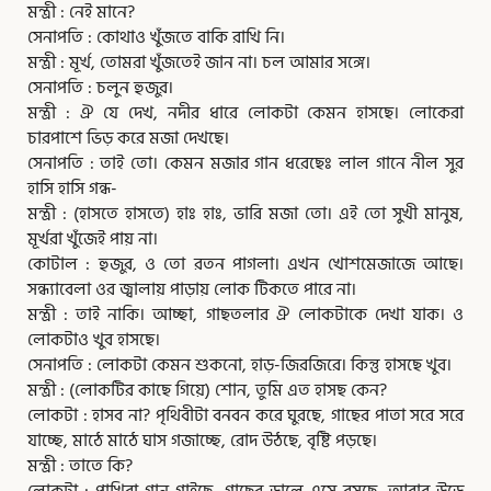
মন্ত্রী : নেই মানে?
সেনাপতি : কোথাও খুঁজতে বাকি রাখি নি।
মন্ত্রী : মূর্খ, তোমরা খুঁজতেই জান না। চল আমার সঙ্গে।
সেনাপতি : চলুন হুজুর।
মন্ত্রী : ঐ যে দেখ, নদীর ধারে লোকটা কেমন হাসছে। লোকেরা
চারপাশে ভিড় করে মজা দেখছে।
সেনাপতি : তাই তো। কেমন মজার গান ধরেছেঃ লাল গানে নীল সুর
হাসি হাসি গন্ধ-
মন্ত্রী : (হাসতে হাসতে) হাঃ হাঃ, ভারি মজা তো। এই তো সুখী মানুষ,
মূর্খরা খুঁজেই পায় না।
কোটাল : হুজুর, ও তো রতন পাগলা। এখন খোশমেজাজে আছে।
সন্ধ্যাবেলা ওর জ্বালায় পাড়ায় লোক টিকতে পারে না।
মন্ত্রী : তাই নাকি। আচ্ছা, গাছতলার ঐ লোকটাকে দেখা যাক। ও
লোকটাও খুব হাসছে।
সেনাপতি : লোকটা কেমন শুকনো, হাড়-জিরজিরে। কিন্তু হাসছে খুব।
মন্ত্রী : (লোকটির কাছে গিয়ে) শোন, তুমি এত হাসছ কেন?
লোকটা : হাসব না? পৃথিবীটা বনবন করে ঘুরছে, গাছের পাতা সরে সরে
যাচ্ছে, মাঠে মাঠে ঘাস গজাচ্ছে, রোদ উঠছে, বৃষ্টি পড়ছে।
মন্ত্রী : তাতে কি?
লোকটা : পাখিরা গান গাইছে, গাছের ডালে এসে বসছে, আবার উড়ে