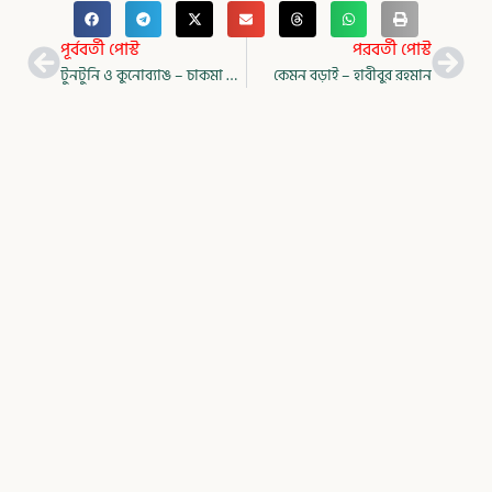
Prev
Nex
পূর্ববর্তী পোস্ট
পরবর্তী পোস্ট
টুনটুনি ও কুনোব্যাঙ – চাকমা রূপকথা
কেমন বড়াই – হাবীবুর রহমান