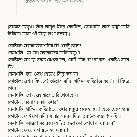
(সুকুমার রায়ের গল্প অবলম্বনে)
(রাজার অসুখ। তাঁর অসুখ নিয়ে কোটাল, সেনাপতি আর মন্ত্রী ভারি
চিন্তিত। তারা এই নিয়ে কথা বলছে।)
কোটাল: মহারাজের শরীর কি একটু ভাল?
সেনাপতি : না, না। মহারাজের ভারি অসুখ।
কোটাল: মাথায় বরফ দেওয়া হল, দেটে সেঁক দেওয়া হল, একটুও কমে
নি?
সেনাপতি: কই, ওষুধ খেয়েও কিছু হল না।
কোটাল: এখন কি হবে? ডাক্তার-বদ্যি, হাকিম-কবিরাজ সবাই তো ফিরে
গেছে।
সেনাপতি: জান, মহারাজ ভারি খেপেছেন।
কোটাল: সর্বনাশ। কার ওপর?
সেনাপতি: হাকিম-কবিরাজের ওপর হুকুম হয়েছে, দেশ ছেড়ে যেতে হবে।
কোটাল: তাই তো বলি। যাবার সমর বদ্যিরা ঠকঠক করে কাঁপছিল।
সেনাপতি: আমরা সব ভয়ে অস্থির। দেখ তো কোটাল, কে এল?
কোটাল: দেখে তো মনে হয় দরবেশ।