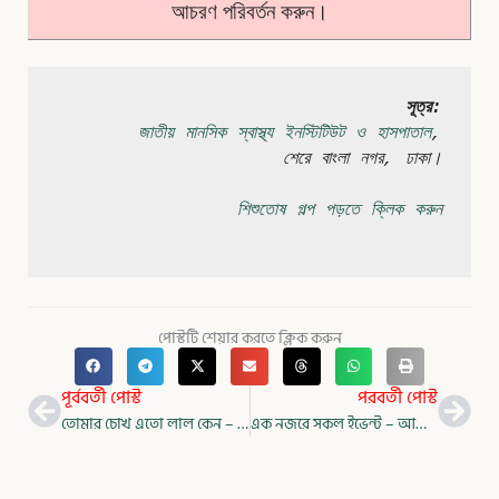
আচরণ পরিবর্তন করুন।
সূত্র:
জাতীয় মানসিক স্বাস্থ্য ইনস্টিটিউট ও হাসপাতাল
,
শেরে বাংলা নগর, ঢাকা।

শিশুতোষ গল্প পড়তে ক্লিক করুন
পোস্টটি শেয়ার করতে ক্লিক করুন
Prev
Nex
পূর্ববর্তী পোস্ট
পরবর্তী পোস্ট
তোমার চোখ এতো লাল কেন – নির্মলেন্দু গুণ
এক নজরে সকল ইভেন্ট – আমাদের মির্জানগর