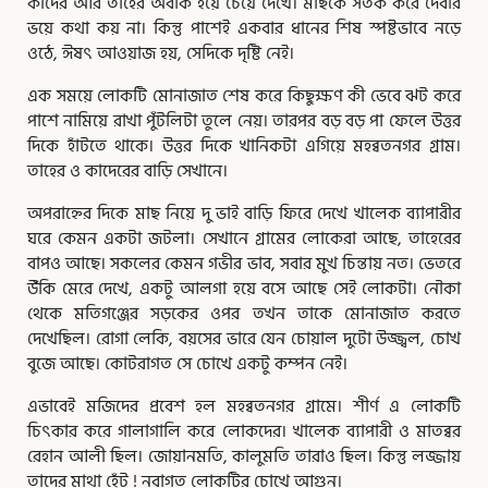
কাদের আর তাহের অবাক হয়ে চেয়ে দেখে। মাছকে সতর্ক করে দেবার
ভয়ে কথা কয় না। কিন্তু পাশেই একবার ধানের শিষ স্পষ্টভাবে নড়ে
ওঠে, ঈষৎ আওয়াজ হয়, সেদিকে দৃষ্টি নেই।
এক সময়ে লোকটি মোনাজাত শেষ করে কিছুক্ষণ কী ভেবে ঝট করে
পাশে নামিয়ে রাখা পুঁটলিটা তুলে নেয়। তারপর বড় বড় পা ফেলে উত্তর
দিকে হাঁটতে থাকে। উত্তর দিকে খানিকটা এগিয়ে মহব্বতনগর গ্রাম।
তাহের ও কাদেরের বাড়ি সেখানে।
অপরাহ্নের দিকে মাছ নিয়ে দু ভাই বাড়ি ফিরে দেখে খালেক ব্যাপারীর
ঘরে কেমন একটা জটলা। সেখানে গ্রামের লোকেরা আছে, তাহেরের
বাপও আছে। সকলের কেমন গভীর ভাব, সবার মুখ চিন্তায় নত। ভেতরে
উঁকি মেরে দেখে, একটু আলগা হয়ে বসে আছে সেই লোকটা। নৌকা
থেকে মতিগঞ্জের সড়কের ওপর তখন তাকে মোনাজাত করতে
দেখেছিল। রোগা লেকি, বয়সের ভারে যেন চোয়াল দুটো উজ্জ্বল, চোখ
বুজে আছে। কোটরাগত সে চোখে একটু কম্পন নেই।
এভাবেই মজিদের প্রবেশ হল মহব্বতনগর গ্রামে। শীর্ণ এ লোকটি
চিৎকার করে গালাগালি করে লোকদের। খালেক ব্যাপারী ও মাতব্বর
রেহান আলী ছিল। জোয়ানমতি, কালুমতি তারাও ছিল। কিন্তু লজ্জায়
তাদের মাথা হেঁট ! নবাগত লোকটির চোখে আগুন।