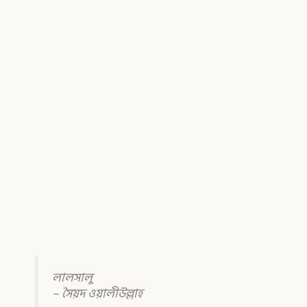
লালসালু
– সৈয়দ ওয়ালীউল্লাহ