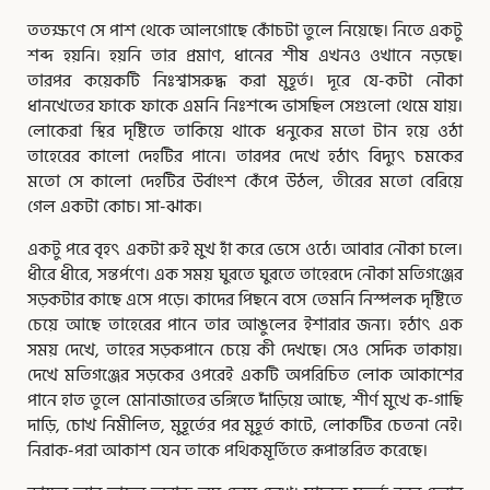
ততক্ষণে সে পাশ থেকে আলগোছে কোঁচটা তুলে নিয়েছে। নিতে একটু
শব্দ হয়নি। হয়নি তার প্রমাণ, ধানের শীষ এখনও ওখানে নড়ছে।
তারপর কয়েকটি নিঃশ্বাসরুদ্ধ করা মুহূর্ত। দূরে যে-কটা নৌকা
ধানখেতের ফাকে ফাকে এমনি নিঃশব্দে ভাসছিল সেগুলো থেমে যায়।
লোকেরা স্থির দৃষ্টিতে তাকিয়ে থাকে ধনুকের মতো টান হয়ে ওঠা
তাহেরের কালো দেহটির পানে। তারপর দেখে হঠাৎ বিদ্যুৎ চমকের
মতো সে কালো দেহটির উর্বাংশ কেঁপে উঠল, তীরের মতো বেরিয়ে
গেল একটা কোচ। সা-ঝাক।
একটু পরে বৃহৎ একটা রুই মুখ হাঁ করে ভেসে ওঠে। আবার নৌকা চলে।
ধীরে ধীরে, সন্তর্পণে। এক সময় ঘুরতে ঘুরতে তাহেরদে নৌকা মতিগঞ্জের
সড়কটার কাছে এসে পড়ে। কাদের পিছনে বসে তেমনি নিস্পলক দৃষ্টিতে
চেয়ে আছে তাহেরের পানে তার আঙুলের ইশারার জন্য। হঠাৎ এক
সময় দেখে, তাহের সড়কপানে চেয়ে কী দেখছে। সেও সেদিক তাকায়।
দেখে মতিগঞ্জের সড়কের ওপরেই একটি অপরিচিত লোক আকাশের
পানে হাত তুলে মোনাজাতের ভঙ্গিতে দাঁড়িয়ে আছে, শীর্ণ মুখে ক-গাছি
দাড়ি, চোখ নিমীলিত, মুহূর্তের পর মুহূর্ত কাটে, লোকটির চেতনা নেই।
নিরাক-পরা আকাশ যেন তাকে পথিকমূর্তিতে রূপান্তরিত করেছে।