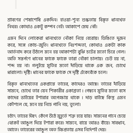
শ্রাবণের শেষাশেষি একদিন। হাওয়া-শূন্য শুদ্ধতায় বিস্তৃত ধানখেত
নিথর। কোথাও একটু কম্পন নেই। আকাশে মেঘ
নে
ই।
এমন দিনে লোকেরা ধানখেতে নৌকা নিয়ে বেরোয়। ডিঙিতে দুজন
করে, সঙ্গে কোচ-জুতি। ধানখেতে নিঃশব্দতা, কোথাও একটা কাক
আর্তনাদ করে উঠলে মনে হয় আকাশটা বুঝি চটের মতো চিরে গেল।
অতি সন্তর্পণে ধানের ফাকে ফাকে তারা নৌকা চালায়। ঢেউ হয় না,
শব্দ হয় না। গলুইয়ে মূর্তির মতো দাঁড়িয়ে থাকে এক জন, চোখে
ধারালো। দৃষ্টি। ধানের ফাকে ফাকে সে দৃষ্টি এঁকেবেঁকে চলে।
বিস্তৃত ধানখেতের একপ্রান্তে তাহের, কাদেরও আছে। তাহের দাঁড়িয়ে
সামনে, চোখে তার যেন শিকারীর একাগ্রতা । পেছনে মূর্তির মতো বসে
কাদের ভাইয়ের ইশারার অপেক্ষায় থাকে । দাড় বাইছে কিন্তু এমন
কৌশলে যে, মনে হয় নিচে পানি নয়, তুলো।
হঠাৎ তাহের ঈষৎ কেঁপে উঠে মুহূর্তে শক্ত হয়ে যায়। সামনের পানে চেয়ে
থে
কেই আঙুল দিয়ে ইশারা করে। সামনে, বায়ে আরও বাঁয়ে। সাবধান,
আতে। তাহেরের আঙুল অত ক্ষিপ্রতায় এসব নির্দেশই দেয়।