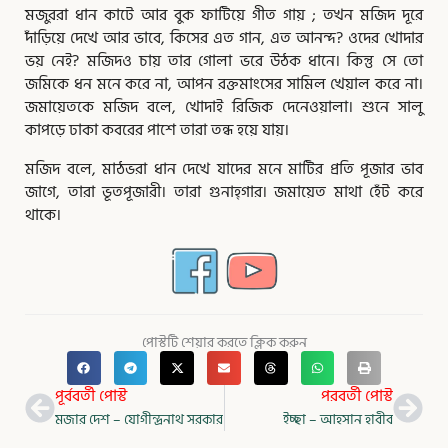
মজুররা ধান কাটে আর বুক ফাটিয়ে গীত গায় ; তখন মজিদ দূরে
দাঁড়িয়ে দেখে আর ভাবে, কিসের এত গান, এত আনন্দ? ওদের খোদার
ভয় নেই? মজিদও চায় তার গোলা ভরে উঠক ধানে। কিন্তু সে তো
জমিকে ধন মনে করে না, আপন রক্তমাংসের সামিল খেয়াল করে না।
জমায়েতকে মজিদ বলে, খোদাই রিজিক দেনেওয়ালা। শুনে সালু
কাপড়ে ঢাকা কবরের পাশে তারা তন্ধ হয়ে যায়।
মজিদ বলে, মাঠভরা ধান দেখে যাদের মনে মাটির প্রতি পূজার ভাব
জাগে, তারা ভূতপূজারী। তারা গুনাহ্গার। জমায়েত মাথা হেঁট করে
থাকে।
পোস্টটি শেয়ার করতে ক্লিক করুন
Prev
Nex
পূর্ববর্তী পোস্ট
পরবর্তী পোস্ট
মজার দেশ – যোগীন্দ্রনাথ সরকার
ইচ্ছা – আহসান হাবীব