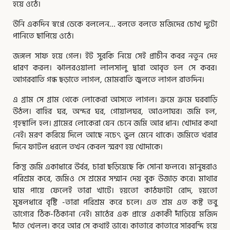
হয়ে ওঠে।
উনি একদিন স্বপ্নে ডেকে বললেন… বলতে বলতে মজিদের চোখ দুটো
পানিতে ছাপিয়ে ওঠে।
জঙ্গল সাফ হয়ে গেল। ইট সুরকি নিয়ে সেই প্রাচীন কবর নতুন দেহ
ধারণ করল। ঝালরওয়ালা লালসালু দ্বারা আবৃত হল সে কবর।
আগরবাতি গন্ধ ছড়াতে লাগল, মোমবাতি জ্বলতে লাগল রাতদিন।
এ গ্রাম সে গ্রাম থেকে লোকেরা আসতে লাগল। ক্রমে ক্রমে ঘরবাড়ি
উঠল। বাহির ঘর, অন্দর ঘর, গোয়ালঘর, আওলাঘর। জমি হল,
গৃহস্থালি হল। গ্রামের লোকেরা যেন চেনে জমি আর ধান। খোদার কথা
নেই। মরণ করিয়ে দিলে আছে নচেৎ ভুল মেনে থাকে। জমিতে খরার
দিনে ফাটল ধরলে তখন কেবল স্মরণ হয় খোদাকে।
কিন্তু জমি একাধারে উর্বর, চারা ছড়িয়েছে কি সোনা ফলবে। মানুষরাও
পরিশ্রম করে, জমিও সে শ্রমের সম্মান দেয় বুক উজাড় করে। মাথার
ঘাম পায়ে ফেলেই তারা খাটে। হয়তো কাঠফাটা রোদ, হয়তো
মুষলধারে বৃষ্টি -তারা পরিশ্রম করে চলে। এত শ্রম এত কষ্ট তবু
ভাগ্যের ঠিক-ঠিকানা নেই। মাঠের এক প্রান্তে একাকী দাঁড়িয়ে মজিদ
দাঁত খেলল। করে আর সে কথাই ভাবে। কাতারে কাতারে সারবন্দি হয়ে