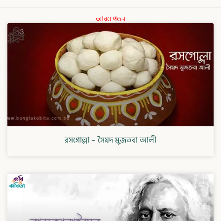
আরও পড়ুন
রসগোল্লা – সৈয়দ মুজতবা আলী