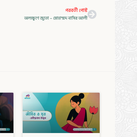
Next
পরবর্তী পোস্ট
অলক্ষুণে জুতো – মোহাম্মদ নাসির আলী