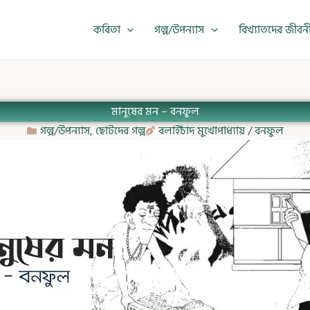
কবিতা
গল্প/উপন্যাস
বিখ্যাতদের জীবন
মানুষের মন – বনফুল
গল্প/উপন্যাস
,
ছোটদের গল্প
বলাইচাঁদ মুখোপাধ্যায় / বনফুল