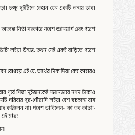
ড়া। চক্ষু দুইটিতে কেমন যেন একটি তন্ময় ভাব।
্যন্ত নিষ্ঠা সহকারে নরেশ জ্ঞানমার্গ এবং পরেশ
ভিটি’ লইয়া উন্মত্ত, তখন সেই একই বাড়িতে পরেশ
কারণ বোধহয় এই যে, অর্থের দিক দিয়া কেহ কাহারও
বার পূর্বে পিতা দুইজনকেই সমানভাবে নগদ টাকাও
 পরিবার পুত্র-পৌত্রাদি লইয়া বেশ স্বচছন্দে বাস
াহ করিলেন না। পরেশ ভাবিলেন- ‘কা তব কান্তা’-
এই মাত্র!
েন।