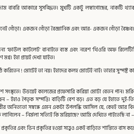
াম বাবরি আকারে সুসজ্জিত। মুখটি একটু লম্বাগোছের, নাকটি থ্যাব
নেই গোঁড়া। একজন গোঁড়া বৈজ্ঞানিক এবং আর- একজন গোঁড়া বৈষ্ণব। অত
 জন্য ‘ফাউল কাটলেট’ বানাইতে ব্যস্ত এবং নরেশ ‘থিওরি অফ রিলেটি
মগ্ন। ইহা প্রায়ই দেখা যাইত।
ঠি করিতেন ! মোটেই তা নয়। ইহাদের কলহ মোটেই নাই। তাহার সুস্পষ্ট 
রেশ সংস্কৃতে। উভয়েই কলেজের প্রফেসারি করিয়া মোটা বেতন পান। মরি
ন – ইহাও পৈতৃক সম্পত্তি। বাড়িটি বেশ বড়। এত বড় যে ইহাতে দুই-তিনটি
িবীর অনিত্যতা সম্বন্ধে এমন একটা উপলব্ধি আসিল যে, কেহই আর বিব
তে লাগিলেন – নির্মলা সত্যিই কি মরিয়াছে? আমি দেখিতে পাইতেছি না – 
্রকৃতির এবং ভিন প্রকৃতির হওয়া সত্ত্বেও একই বাড়িতে শান্তিতে বাস কর