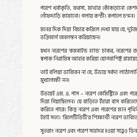
পরেশ খর্বাকৃতি, ফরসা, মাথার কোঁকড়ানো কেশদ
গোঁফদাড়ি কামানো। গলায় কণ্ঠী। কপালে চন্দন।
মনের দিক দিয়া বিচার করিলে দেখা যায় যে, দুইজ
ভক্তিমার্গ অবলম্বন করিয়াছেন।
যখন নরেশের ‘কমবাইন্ড হ্যান্ড’ চাকর, নরেশের
স্বপাক নিরামিষ আহার করিয়া যোগবাশিষ্ট রামায়ণে 
তাই বলিয়া ভাবিবেন না যে, উভয়ে সর্বদা লাঠালা
মুখাপেক্ষী নন।
উভয়েই এম. এ. পাস – নরেশ কেমিস্ট্রিতে এবং প
দিয়া গিয়াছিলেন। যে বাড়িতে ইঁহারা বাস করিতেছে
করিতে পারে। কিন্তু নরেশ এবং পরেশের মনে পৃথ
ইহাই সত্য। ‘রিলেটিভিটি’র শিক্ষার্থী নরেশ ভাবি
সুতরাং নরেশ এবং পরেশ সহোদর হওয়া সত্ত্বেও ভিন প