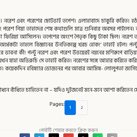
ত্র। নরেশ এবং পরেশের ছোটভাই তপেশ। এলাহাবাদে চাকুরি করিত। হঠ
 পরেশ গিয়া তাহাদের শেষ কথাগুলি মাত্র শুনিবার অবসর পাইলেন। 
 ফিরিয়া আসিলেন। তপেশের অংশে পৈতৃক কিছু টাকা ছিল। নরেশ তাহার
 অর্ধেকটা তাহলে বিজ্ঞানের উনতিকল্পে খরচ হোক!’ তাহাই হইল। পল্টু
র ভাবনা কী! পল্টু নরেশ এবং পরেশ উভয়েরই নয়নের মণিরূপে বাড়িয়া
যখন যাহা অভিরুচি সে তাহাই করিত। নরেশের সঙ্গে আহার করিতে করি
ঝুঁকিত। কয়েকদিন হবিষ্যান্ন ভোজনের পর আবার আমিষ- লোলুপতা জা
াঁধনে বাঁধিতে চাহিতেন না – যদিও দুইজনেই মনে-মনে আশা করিতেন যে
Pages:
1
2
পোস্টটি শেয়ার করতে ক্লিক করুন