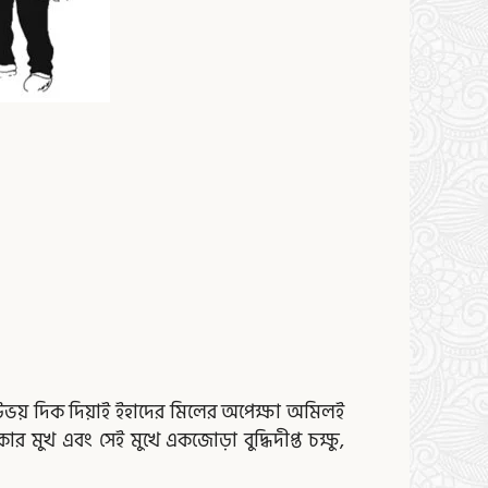
ি – উভয় দিক দিয়াই ইহাদের মিলের অপেক্ষা অমিলই
কার মুখ এবং সেই মুখে একজোড়া বুদ্ধিদীপ্ত চক্ষু,