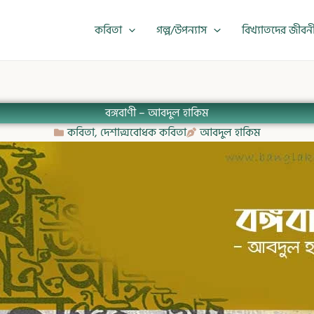
কবিতা
গল্প/উপন্যাস
বিখ্যাতদের জীবন
বঙ্গবাণী – আবদুল হাকিম
কবিতা
,
দেশাত্মবোধক কবিতা
আবদুল হাকিম