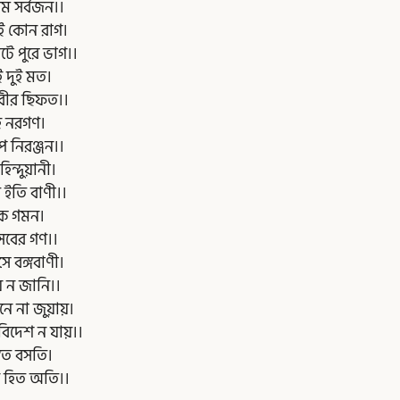
ি সর্বজন।।
াই কোন রাগ।
টে পুরে ভাগ।।
ই দুই মত।
নবীর ছিফত।।
হে নরগণ।
ে নিরঞ্জন।।
হিন্দুয়ানী।
 ইতি বাণী।।
িক গমন।
 সবের গণ।।
সে বঙ্গবাণী।
য় ন জানি।।
ে না জুয়ায়।
িদেশ ন যায়।।
গেত বসতি।
 হিত অতি।।