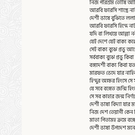
নিজ পরিশ্রম তোষি আম
আরবি ফারসি শাস্ত্রে ন
দেশী ভাষে বুঝিতে ললা
আরবি ফারসি হিন্দে না
যদি বা লিখয়ে আল্লা 
যেই দেশে যেই বাক্য ক
সেই বাক্য বুঝে প্রভু আপ
সর্ববাক্য বুঝে প্রভু কিবা 
বঙ্গদেশী বাক্য কিবা যত
মারফত ভেদে যার নাহ
হিন্দুর অক্ষর হিংসে সে
যে সবে বঙ্গেত জন্মি হিং
সে সব কাহার জন্ম নির্ণ
দেশী ভাষা বিদ্যা যার মন
নিজ দেশ তেয়াগী কেন ব
মাতা পিতামহ ক্রমে বঙ্
দেশী ভাষা উপদেশ মনে