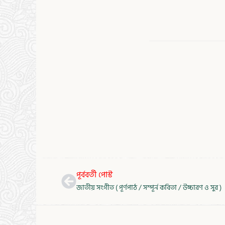
Prev
পূর্ববর্তী পোস্ট
জাতীয় সংগীত ( পূর্ণপাঠ / সম্পূর্ন কবিতা / উচ্চারণ ও সুর )