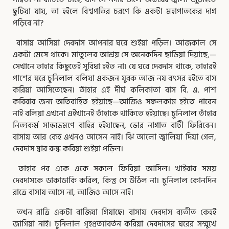
ছুটিয়া যায়, তা হইলে বিশ্বপতির চরণে কি একটা মহাপাতকের দাগ
পড়িবে না?
বাসায় আসিয়া দেবদাস আপনার ঘরে শুইয়া পড়িল। আজকাল সে
একটা মেসে থাকে। মাতুলের আশ্রয় সে অনেকদিন ছাড়িয়া দিয়াছে,—
সেখানে তাহার কিছুতেই সুবিধা হইত না। যে ঘরে দেবদাস থাকে, তাহারই
পাশের ঘরে চুনিলাল বলিয়া একজন যুবক আজ নয় বৎসর হইতে বাস
করিয়া আসিতেছেন। তাঁহার এই দীর্ঘ কলিকাতা বাস বি. এ. পাশ
করিবার জন্য অতিবাহিত হইয়াছে—আজিও সফলকাম হইতে পারেন
নাই বলিয়া এখনো এইখানেই তাঁহাকে থাকিতে হইয়াছে। চুনিলাল তাঁহার
নিত্যকর্ম সান্ধ্যভ্রমণে বাহির হইয়াছেন, ভোর নাগাত বাটী ফিরিবেন।
বাসায় আর কেহ এখনও আসেন নাই। ঝি আলো জ্বালিয়া দিয়া গেল,
দেবদাস দ্বার রুদ্ধ করিয়া শুইয়া পড়িল।
তাহার পর একে একে সকলে ফিরিয়া আসিল। খাইবার সময়
দেবদাসকে ডাকাডাকি করিল, কিন্তু সে উঠিল না। চুনিলাল কোনদিন
রাত্রে বাসায় আসে না, আজিও আসে নাই।
তখন রাত্রি একটা বাজিয়া গিয়াছে। বাসায় দেবদাস ব্যতীত কেহই
জাগিয়া নাই। চুনিলাল গৃহপ্রত্যাবর্তন করিয়া দেবদাসের ঘরের সম্মুখে