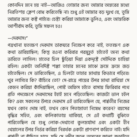
কোনদিন মনে হয় নাই—আজিও তোমার জন্য আমার অন্তরের মধ্যে
নিরতিশয় ক্লেশ বোধ করিতেছি না। শুধু এই আমার বড় দুঃখ যে, তুমি
আমার জন্য কষ্ট পাইবে। চেষ্টা করিয়া আমাকে ভুলিও, এবং আন্তরিক
আশীর্বাদ করি, তুমি সফল হও।
—দেবদাস।”
পত্রখানা যতক্ষণ দেবদাস ডাকঘরে নিক্ষেপ করে নাই, ততক্ষণ এক
কথা ভাবিয়াছিল; কিন্তু রওনা করিবার পরমুহূর্ত হইতেই অন্য কথা
ভাবিতে লাগিল। হাতের ঢিল ছুঁড়িয়া দিয়া একদৃষ্টে সেইদিকে চাহিয়া
রহিল। একটা অনির্দিষ্ট শঙ্কা তাহার মনের মাঝে ক্রমে ক্রমে জড়
হইতেছিল। সে ভাবিতেছিল, এ ঢিলটা তাহার মাথায় কিভাবে পড়িবে।
খুব লাগিবে কি? বাঁচিবে তো? সে-রাত্রে পায়ের উপর মাথা রাখিয়া সে
কেমন করিয়া কাঁদিয়াছিল, পোস্ট অফিস হইতে বাসায় ফিরিবার পথে
প্রতি পদক্ষেপে দেবদাসের ইহাই মনে পড়িতেছিল। কাজটা ভাল হইল
কি? এবং সকলের উপরে দেবদাস এই ভাবিতেছিল যে, পার্ব্বতীর নিজের
যখন কোন দোষ নাই, তখন কেন পিতামাতা নিষেধ করেন? বয়সের
বৃদ্ধির সহিত, এবং কলিকাতায় থাকিয়া, সে এই কথাটি বুঝিতে
পারিতেছিল যে শুধু লোক-দেখানো কুলমর্যাদা এবং একটা হীন
খেয়ালের উপর নির্ভর করিয়া নিরর্থক একটা প্রাণনাশ করিতে নাই। যদি
পার্ব্বতী না বাঁচিতে চাহে, যদি সে নদীর জলে অন্তরের জ্বালা জুড়াইতে