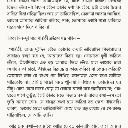
জোর করিয়া আশা করিতেছিল যে, কাল রাত্রের কথাটা নিশ্চয়ই
বিফল হইবে না। বিফল হইলে তাহার দশা কি হইবে, এটা তাহার চিন্তার
বাহিরে গিয়া পড়িয়াছিল। তাই সে ভাবিতেছিল, দেবদাদা আবার আসিবে,
আবার আমাকে ডাকিয়া বলিবে, পারু, তোমাকে আমি সাধ্য থাকিতে
পরের হাতে দিতে পারিব না।
কিন্তু দিন-দুই পরে পার্ব্বতী এইরূপ পত্র পাইল—
“পার্ব্বতী, আজ দুইদিন হইতে তোমার কথাই ভাবিয়াছি। পিতামাতার
কাহারও ইচ্ছা নহে যে, আমাদের বিবাহ হয়। তোমাকে সুখী করিতে
হইলে, তাঁহাদিগকে এত বড় আঘাত দিতে হইবে, যাহা আমার দ্বারা
অসাধ্য। তা ছাড়া, তাঁহাদের বিরুদ্ধে এ কাজ করিবই বা কেমন করিয়া?
তোমাকে আর যে কখন পত্র লিখিব, আপাতত এমন কথা ভাবিতে
পারিতেছি না। তাই এ পত্রেই সমস্ত খুলিয়া লিখিতেছি। তোমাদের ঘর
নীচু। বেচা-কেনা ঘরের মেয়ে মা কোনো মতেই ঘরে আনিবেন না; এবং
ঘরের পাশে কুটুম্ব, ইহাই তাঁহার মতে নিতান্ত কদর্য। বাবার কথা—সে তো
তুমি সমস্তই জান। সে রাত্রের কথা মনে করিয়া বড় ক্লেশ পাইতেছি।
কারণ, তোমার মতো অভিমানিনী মেয়ে কত বড় ব্যথায় যে সে-কাজ
পারিয়াছিল, সে আমি জানি।
আর এক কথা—তোমাকে আমি যে বড় ভালবাসিতাম, তাহা আমার