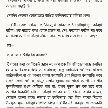
দেবদাসের জননী এ-কথা শুনিয়া কাঁদিয়া কহিলেন,—বাবা, এতও
আমার অদৃষ্টে ছিল!
সেইদিন দেবদাস তোড়জোড় বাঁধিয়া কলিকাতায় চলিয়া গেল।
পার্ব্বতী এ-কথা শুনিয়া কঠোর মুখে আরও কঠিন হাসিয়া চুপ করিয়া
রহিল। গত রাত্রের কথা কেহই জানে না, সেও কাহাকে কহিল না। তবে
মনোরমা আসিয়া ধরিয়া বসিল, পারু, শুনলাম দেবদাস চলে গেছে?
হ্যাঁ—
তবে, তোর উপায় কি করেচে?
উপায়ের কথা সে নিজেই জানে না, অপরকে কি বলিবে? আজ কয়দিন
হইতে সে নিরন্তর ইহাই ভাবিতেছিল; কিন্তু কোনোক্রমেই স্থির করিতে
পারিতেছিল না যে, তাহার আশা কতখানি এবং নিরাশা কতখানি। তবে
একটা কথা এই যে, মানুষ এমনি দুঃসময়ের মাঝে আশা-নিরাশার
কূলকিনারা যখন দেখিতে পায় না, তখন দুর্বল মন বড় ভয়ে ভয়ে
আশার দিকটাই চাপিয়া ধরিয়া থাকে। যেটা হইলে তাহার মঙ্গল,
সেইটাই আশা করে। ইচ্ছায় বা অনিচ্ছায় সেই দিক পানেই নিতান্ত
উৎসুক নয়নে চাহিয়া দেখিতে চাহে। পার্ব্বতীর এই অবস্থায় সে কতকটা