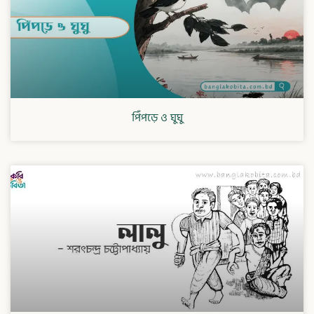
পিঁপড়ে ও ঘুঘু