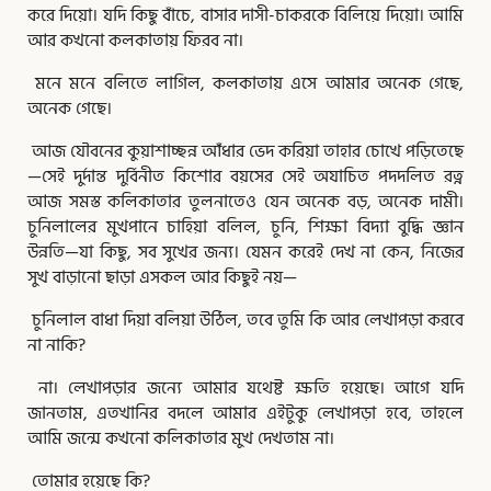
করে দিয়ো। যদি কিছু বাঁচে, বাসার দাসী-চাকরকে বিলিয়ে দিয়ো। আমি
আর কখনো কলকাতায় ফিরব না।
মনে মনে বলিতে লাগিল, কলকাতায় এসে আমার অনেক গেছে,
অনেক গেছে।
আজ যৌবনের কুয়াশাচ্ছন্ন আঁধার ভেদ করিয়া তাহার চোখে পড়িতেছে
—সেই দুর্দান্ত দুর্বিনীত কিশোর বয়সের সেই অযাচিত পদদলিত রত্ন
আজ সমস্ত কলিকাতার তুলনাতেও যেন অনেক বড়, অনেক দামী।
চুনিলালের মুখপানে চাহিয়া বলিল, চুনি, শিক্ষা বিদ্যা বুদ্ধি জ্ঞান
উন্নতি—যা কিছু, সব সুখের জন্য। যেমন করেই দেখ না কেন, নিজের
সুখ বাড়ানো ছাড়া এসকল আর কিছুই নয়—
চুনিলাল বাধা দিয়া বলিয়া উঠিল, তবে তুমি কি আর লেখাপড়া করবে
না নাকি?
না। লেখাপড়ার জন্যে আমার যথেষ্ট ক্ষতি হয়েছে। আগে যদি
জানতাম, এতখানির বদলে আমার এইটুকু লেখাপড়া হবে, তাহলে
আমি জন্মে কখনো কলিকাতার মুখ দেখতাম না।
তোমার হয়েছে কি?