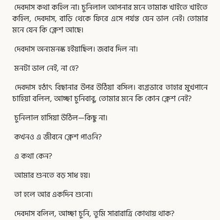
দেবদাস কথা কহিল না। চুনিলাল আপনার মনে তামাক খাইতে খাইতে
কহিল, দেবদাস, বাড়ি থেকে ফিরে এসে পর্যন্ত যেন ভাল নেই। তোমার
মনে যেন কি ক্লেশ আছে।
দেবদাস অন্যমনস্ক হইয়াছিল। জবাব দিল না।
মনটা ভাল নেই, না হে?
দেবদাস হঠাৎ বিছানার উপর উঠিয়া বসিল। ব্যগ্রভাবে তাহার মুখপানে
চাহিয়া বলিল, আচ্ছা চুনিবাবু, তোমার মনে কি কোন ক্লেশ নেই?
চুনিলাল হাসিয়া উঠিল—কিছু না।
কখনও এ জীবনে ক্লেশ পাওনি?
এ কথা কেন?
আমার শুনতে বড় সাধ হয়।
তা হলে আর একদিন শুনো।
দেবদাস বলিল, আচ্ছা চুনি, তুমি সারারাত্রি কোথায় থাক?