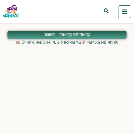
Skip
to
Search
content
দেবদাস – শরৎচন্দ্র চট্টোপাধ্যায়
উপন্যাস
,
গল্প/উপন্যাস
,
ভালোবাসার গল্প
শরৎচন্দ্র চট্টোপাধ্যায়