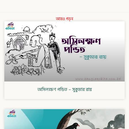
আরও পড়ুন
অসিলক্ষণ পন্ডিত – সুকুমার রায়