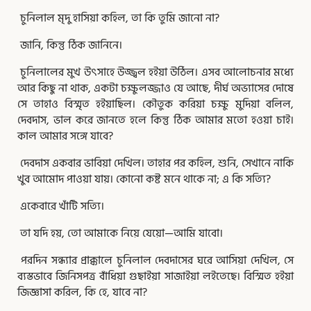
চুনিলাল মৃদু হাসিয়া কহিল, তা কি তুমি জানো না?
জানি, কিন্তু ঠিক জানিনে।
চুনিলালের মুখ উৎসাহে উজ্জ্বল হইয়া উঠিল। এসব আলোচনার মধ্যে
আর কিছু না থাক, একটা চক্ষুলজ্জাও যে আছে, দীর্ঘ অভ্যাসের দোষে
সে তাহাও বিস্মৃত হইয়াছিল। কৌতুক করিয়া চক্ষু মুদিয়া বলিল,
দেবদাস, ভাল করে জানতে হলে কিন্তু ঠিক আমার মতো হওয়া চাই।
কাল আমার সঙ্গে যাবে?
দেবদাস একবার ভাবিয়া দেখিল। তাহার পর কহিল, শুনি, সেখানে নাকি
খুব আমোদ পাওয়া যায়। কোনো কষ্ট মনে থাকে না; এ কি সত্যি?
একেবারে খাঁটি সত্যি।
তা যদি হয়, তো আমাকে নিয়ে যেয়ো—আমি যাবো।
পরদিন সন্ধ্যার প্রাক্কালে চুনিলাল দেবদাসের ঘরে আসিয়া দেখিল, সে
ব্যস্তভাবে জিনিসপত্র বাঁধিয়া গুছাইয়া সাজাইয়া লইতেছে। বিস্মিত হইয়া
জিজ্ঞাসা করিল, কি হে, যাবে না?