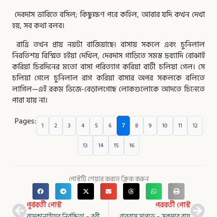
দেবদাস ভাবিতে বসিল; কিছুক্ষণ পরে কহিল, আবার যদি কখন দেখা
হয়, সব কথা বলব।
রাত্রি তখন প্রায় নয়টা বাজিয়াছে। বাসায় সকলে এবং চুনিলাল
নিরতিশয় বিস্মিত হইয়া দেখিল, দেবদাস গাড়িতে সমস্ত দ্রব্যাদি বোঝাই
করিয়া চিরদিনের মতো বাসা পরিত্যাগ করিয়া বাটী চলিয়া গেল। সে
চলিয়া গেলে চুনিলাল রাগ করিয়া বাসার অপর সকলকে বলিতে
লাগিল—এই রকম ভিজে-বেড়ালগোছ লোকগুলোকে আদতে চিনেতে
পারা যায় না।
Pages:
1
2
3
4
5
6
7
8
9
10
11
12
13
14
15
16
পোস্টটি শেয়ার করতে ক্লিক করুন
Prev
Nex
পূর্ববর্তী পোস্ট
পরবর্তী পোস্ট
রামকানাইয়ের নির্বুদ্ধিতা – রবীন্দ্রনাথ ঠাকুর
বাবুরাম সাপুড়ে – সুকুমার রায়