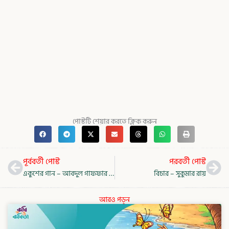
পোস্টটি শেয়ার করতে ক্লিক করুন
Prev
Nex
পূর্ববর্তী পোস্ট
পরবর্তী পোস্ট
একুশের গান – আবদুল গাফফার চৌধুরী
বিচার – সুকুমার রায়
আরও পড়ুন