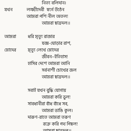
নিত্য বলিদান।
যখন লক্ষ্মীদেবী স্বর্গে উঠেন
আমরা পশি নীল অতল!
আমরা ছাত্রদল।।
আমরা ধরি মৃত্যু রাজার
যজ্ঞ-ঘোড়ার রাশ,
মোদের মৃত্যু লেখে মোদের
জীবন–ইতিহাস!
হাসির দেশে আমরা আনি
সর্বনাশী চোখের জল
আমরা ছাত্রদল।।
সবাই যখন বুদ্ধি যোগায়
আমরা করি ভুল!
সাবধানীরা বাঁধ বাঁধে সব,
আমরা ভাঙি কূল।
দারুণ-রাতে আমরা তরুণ
রক্তে করি পথ পিছল!
আমরা ছাত্রদল।।