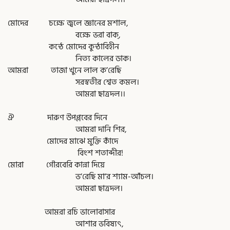
মোদের চক্ষে জ্বলে জ্ঞানের মশাল,
বক্ষে ভরা বাক্,
কন্ঠে মোদের কুন্ঠাবিহীন
নিত্য কালের ডাক।
আমরা তাজা খুনে লাল ক’রেছি
সরস্বতীর শ্বেত কমল।
আমরা ছাত্রদল।।
ঐ দারুণ উপপ্লবের দিনে
আমরা দানি শির,
মোদের মাঝে মুক্তি কাঁদে
বিংশ শতাব্দীর!
মোরা গৌরবেরি কান্না দিয়ে
ভ’রেছি মা’র শ্যাম-আঁচল।
আমরা ছাত্রদল।
আমরা রচি ভালোবাসার
আশার ভবিষ্যৎ,