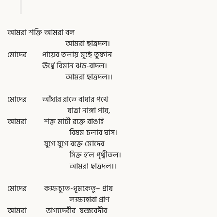
আমরা শক্তি আমরা বল
আমরা ছাত্রদল।
মোদের পায়ের তলায় মূর্ছে তুফান
ঊর্ধ্বে বিমান ঝড়-বাদল।
আমরা ছাত্রদল।।
মোদের আঁধার রাতে বাধার পথে
যাত্রা নাঙ্গা পায়,
আমরা শক্ত মাটী রক্তে রাঙাই
বিষম চলার ঘাস।
যুগে যুগে রক্তে মোদের
সিক্ত হ’ল পৃথ্বীতল।
আমরা ছাত্রদল।।
মোদের কক্ষচ্যুত-ধূমকেতু– প্রায়
লক্ষ্যহারা প্রাণ
আমরা ভাগ্যদেবীর যজ্ঞবেদীর