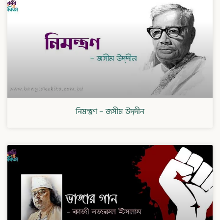
নিমন্ত্রণ – জসীম উদ্‌দীন