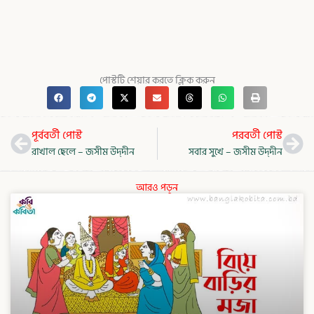
পোস্টটি শেয়ার করতে ক্লিক করুন
Prev
Nex
পূর্ববর্তী পোস্ট
পরবর্তী পোস্ট
রাখাল ছেলে – জসীম উদ্‌দীন
সবার সুখে – জসীম উদ্‌দীন
আরও পড়ুন