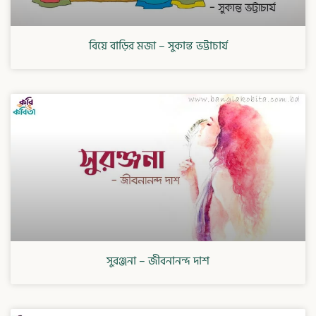
বিয়ে বাড়ির মজা – সুকান্ত ভট্টাচার্য
সুরঞ্জনা – জীবনানন্দ দাশ