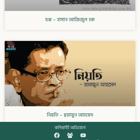
চরু – হাসান আজিজুল হক
নিয়তি – হুমায়ূন আহমেদ
কপিরাইট অভিযোগ