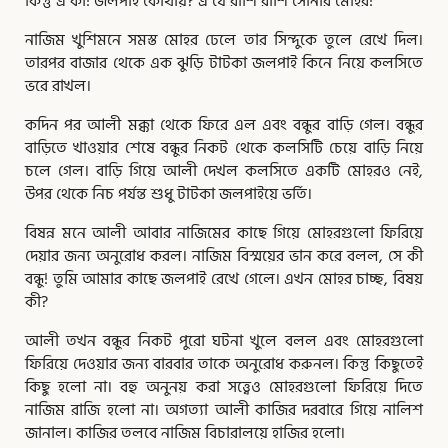
কিন্তু এ কী! জলপাই কোথায়? এ যে রাশি রাশি সোনার মোহর!
নাজিম খুশিমনে সমস্ত মোহর ঢেলে তার সিন্দুকে তুলে রেখে দিল।
তারপর বাজার থেকে এক ঝুড়ি টাটকা জলপাই কিনে নিয়ে কলসিতে
ভরে রাখল।
কদিন পর আলী মক্কা থেকে ফিরে এল এবং বন্ধুর বাড়ি গেল। বন্ধুর
বাড়িতে খাওয়ার শেষে বন্ধুর নিকট থেকে কলসিটি চেয়ে বাড়ি নিয়ে
চলে গেল। বাড়ি গিয়ে আলী দেখল কলসিতে একটি মোহরও নেই,
উপর থেকে নিচ পর্যন্ত শুধু টাটকা জলপাইয়ে ভর্তি।
বিষন্ন মনে আলী আবার নাজিমের কাছে গিয়ে মোহরগুলো ফিরিয়ে
দেয়ার জন্য অনুরোধ করল। নাজিম বিস্ময়ের ভান করে বলল, সে কী
বন্ধু! তুমি আমার কাছে জলপাই রেখে গেলে। এখন মোহর চাচ্ছ, বিষয়
কী?
আলী তখন বন্ধুর নিকট পুরো ঘটনা খুলে বলল এবং মোহরগুলো
ফিরিয়ে দেওয়ার জন্য বারবার তাকে অনুরোধ করুনল। কিন্তু কিছুতেই
কিছু হলো না। বহু অনুনয় করা সত্ত্বেও মোহরগুলো ফিরিয়ে দিতে
নাজিম রাজি হলো না। অগত্যা আলী কাজির দরবারে গিয়ে নালিশ
জানাল। কাজির তলবে নাজিম বিচারালয়ে হাজির হলো।