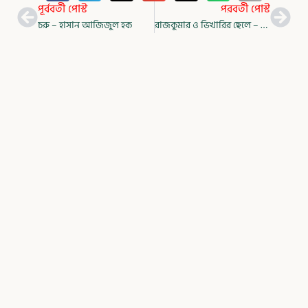
Prev
Nex
পূর্ববর্তী পোস্ট
পরবর্তী পোস্ট
চরু – হাসান আজিজুল হক
রাজকুমার ও ভিখারির ছেলে – মার্ক টোয়েন