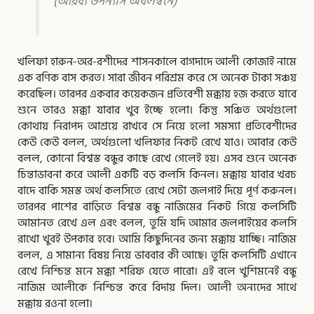
(আরব্য উপন্যাস অবলম্বনে)
খলিফা হারুন-অর-রশীদের শাসনকালে বাগদাদে আলী কোজাই নামে
এক বণিক বাস করত। সারা জীবন পরিশ্রম করে সে অনেক টাকা সঞ্চয়
করেছিল। তারপর একবার কয়েকজন প্রতিবেশী মক্কায় হজ করতে যাবে
শুনে তারও মক্কা যাবার খুব ইচ্ছে হলো। কিন্তু সঞ্চিত অর্থগুলো
কোথায় নিরাপদ আশ্রয়ে রাখবে সে নিয়ে হলো সমস্যা প্রতিবেশীদের
কেউ কেউ বলল, অর্থগুলো খলিফার নিকট রেখে যাও। আবার কেউ
বলল, কোনো বিশ্বস্ত বন্ধুর কাছে রেখে গেলেই হয়। এসব শুনে অনেক
চিন্তাভাবনা করে আলী একটি বড় কলসি কিনল। মক্কায় যাবার খরচ
বাদে বাকি সমস্ত অর্থ কলসিতে রেখে সেটা জলপাই দিয়ে পূর্ণ করুনল।
তারপর পাশের বাড়িতে বিশ্বস্ত বন্ধু নাজিমের নিকট গিয়ে কলসিটি
আমানত রেখে এল এবং বলল, তুমি যদি আমার জলপাইয়ের কলসি
রাখো খুবই উপকার হবে। আমি কিছুদিনের জন্য মক্কায় যাচ্ছি। নাজিম
বলল, এ সামান্য বিষয় নিয়ে ভাববার কী আছে। তুমি কলসিটি এখানে
রেখে নিশ্চিন্ত মনে মক্কা শরিফ যেতে পারো। এই বলে খুশিমনেই বন্ধু
নাজিম আলীকে নিশ্চিন্ত করে বিদায় দিল। আলী অন্যদের সাথে
মক্কায় রওনা হলো।