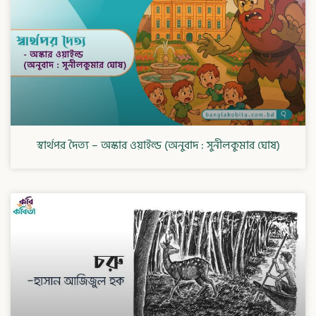
স্বার্থপর দৈত্য – অস্কার ওয়াইল্ড (অনুবাদ : সুনীলকুমার ঘোষ)