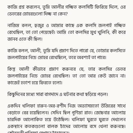
কাজি প্রশ্ন করলেন, তুমি আলীর গচ্ছিত কলসিটি ফিরিয়ে দিলে, ওর
ভেতরের মোহরগুলো দিচ্ছ না কেন?
নাজিম বলল, হুজুর ও আমার কাছে এক কলসি জলপাই গচ্ছিত
রেখেছিল, তা তো পেয়েছেই। আমি তো কলসির মুখ খুলিনি, কী করে
জানব ওতে কী ছিল।
কাজি বলল, আলী, তুমি যদি প্রমাণ দিতে পারো যে, তোমার কলসিতে
জলপাইয়ের নিচে মোহর রেখেছিলে, তবে অবশ্যই তা পাবে।
কিন্তু আলী কীভাবে প্রমাণ করুনবে যে, তার কলসির ভেতর
জলপাইয়ের নিচে মোহর রেখেছিল। তা তো আর কেউ জানে না।
কাজেই হতাশ হয়ে ফিরতে হলো।
কিছুদিনের মধ্যে সারা বাগদাদে এ ঘটনার কথা ছড়িয়ে পড়ল।
একদিন খলিফা হারুন-অর-রশীদ নিজ অভ্যাসমতো উজিরের সাথে
বেড়াতে বের হয়েছিলেন। সেদিন ছিল পূর্ণিমা রাত। জোছনার আলোয়
চারদিক আলোকিত হয়ে উঠেছিল। খলিফা ঘুরতে ঘুরতে দেখলেন
একস্থানে কতকগুলো বালক চাঁদের আলোয় বসে খেলা করুনছে।