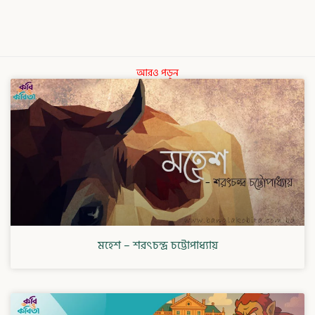
আরও পড়ুন
মহেশ – শরৎচন্দ্র চট্টোপাধ্যায়