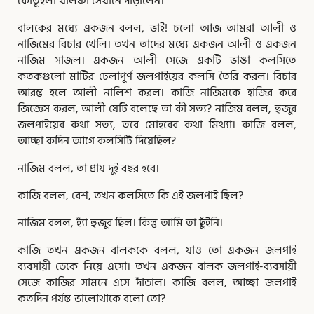
কৌতূহলী খলিফা সেখানে দাঁড়ালেন।
বালকের মধ্যে একজন বলল, ভাই! চলো আজ আমরা আলী ও
নাজিমের বিচার খেলি। তখন তাদের মধ্যে একজন আলী ও একজন
নাজিম সাজল। একজন আলী সেজে একটি ভাঙা কলসিতে
কতকগুলো মাটির ঢেলাপূর্ণ জলপাইয়ের কলসি তৈরি করল। বিচার
আরম্ভ হলে আলী নালিশ করল। কাজি নাজিমকে হাজির করে
জিজ্ঞেস করল, আলী যেটি বলেছে তা কী সত্য? নাজিম বলল, হুজুর
জলপাইয়ের কথা সত্য, তবে মোহরের কথা মিথ্যা। কাজি বলল,
আচ্ছা কদিন আগে কলসিটি দিয়েছিল?
নাজিম বলল, তা প্রায় দুই বছর হবে।
কাজি বলল, বেশ, তখন কলসিতে কি এই জলপাই ছিল?
নাজিম বলল, হ্যাঁ হুজুর ছিল। কিন্তু আমি তা ছুঁইনি।
কাজি তখন একজন বালককে বলল, যাও তো একজন জলপাই
ব্যবসায়ী ডেকে নিয়ে এসো। তখন একজন বালক জলপাই-ব্যবসায়ী
সেজে কাজির সামনে এসে দাঁড়াল। কাজি বলল, আচ্ছা জলপাই
কতদিন পর্যন্ত ভালোথাকে বলো তো?