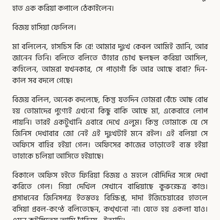
হাত এক করিয়া কপালে ঠেকাইলেন।
বিজয় হাসিয়া ফেলিল।
মা বলিলেন, হাসচিস কি রে! আমার দুঃখ কেবল আমিই জানি, আর
জানেন তিনি। বলিতে বলিতে তাঁহার চোখ ছলছল করিয়া আসিল,
কহিলেন, আমরা যখনকার, সে পাড়াগাঁ কি আর আছে বাবা? দিন-
কাল সব বদলে গেছে।
বিজয় বলিল, অনেক বদলেছে, কিন্তু যতদিন তোমরা বেঁচে আছ বোধ
হয় তোমাদের পুণ্যেই এখনো কিছু বাকি আছে মা, একেবারে লোপ
পায়নি। তারই একটুখানি এবারে দেখে এলুম। কিন্তু তোমাকে যে সে
জিনিস দেখাবার জো নেই এই দুঃখটাই মনে রইল। এই বলিয়া সে
অফিসে বাহির হইয়া গেল। অফিসের কাজের তাড়াতেই ব্যস্ত হইয়া
তাহাকে চলিয়া আসিতে হইয়াছে।
বিকালে অফিস হইতে ফিরিয়া বিজয় ও মহলে বৌদিদির সঙ্গে দেখা
করিতে গেল। গিয়া দেখিল সেখানে বাধিয়াছে কুরুক্ষেত্র কাণ্ড।
প্রসাধনের জিনিসপত্র ইতস্ততঃ বিক্ষিপ্ত, দাদা ইজিচেয়ারের হাতলে
বসিয়া প্রবল-কণ্ঠে বলিতেছেন, কখ্‌খনো না। যেতে হয় একলা যাও।