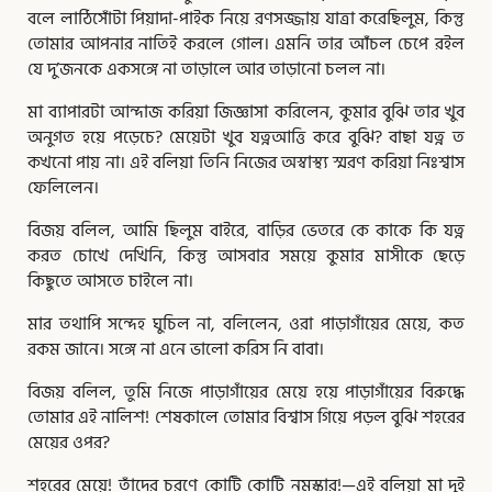
বলে লাঠিসোঁটা পিয়াদা-পাইক নিয়ে রণসজ্জায় যাত্রা করেছিলুম, কিন্তু
তোমার আপনার নাতিই করলে গোল। এমনি তার আঁচল চেপে রইল
যে দু’জনকে একসঙ্গে না তাড়ালে আর তাড়ানো চলল না।
মা ব্যাপারটা আন্দাজ করিয়া জিজ্ঞাসা করিলেন, কুমার বুঝি তার খুব
অনুগত হয়ে পড়েচে? মেয়েটা খুব যত্নআত্তি করে বুঝি? বাছা যত্ন ত
কখনো পায় না। এই বলিয়া তিনি নিজের অস্বাস্থ্য স্মরণ করিয়া নিঃশ্বাস
ফেলিলেন।
বিজয় বলিল, আমি ছিলুম বাইরে, বাড়ির ভেতরে কে কাকে কি যত্ন
করত চোখে দেখিনি, কিন্তু আসবার সময়ে কুমার মাসীকে ছেড়ে
কিছুতে আসতে চাইলে না।
মার তথাপি সন্দেহ ঘুচিল না, বলিলেন, ওরা পাড়াগাঁয়ের মেয়ে, কত
রকম জানে। সঙ্গে না এনে ভালো করিস নি বাবা।
বিজয় বলিল, তুমি নিজে পাড়াগাঁয়ের মেয়ে হয়ে পাড়াগাঁয়ের বিরুদ্ধে
তোমার এই নালিশ! শেষকালে তোমার বিশ্বাস গিয়ে পড়ল বুঝি শহরের
মেয়ের ওপর?
শহরের মেয়ে! তাঁদের চরণে কোটি কোটি নমস্কার!—এই বলিয়া মা দুই