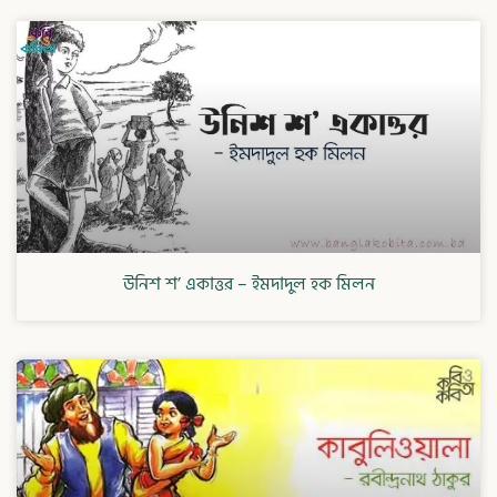
উনিশ শ’ একাত্তর – ইমদাদুল হক মিলন