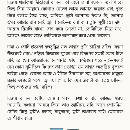
বিজয় থমকিয়া দাঁড়াইয়া বলিল, তা বটে। তারা হয়ত লজ্জা পাবে।
কিন্তু বিনা আহ্বানে কোথাও যেতেই আজ আমার সঙ্কোচ নেই, ছুটে
গিয়ে বলতে ইচ্ছে হচ্ছে, অনিতা, তুমি আমাকে ঠকাও নি, তোমার
উপর আমার রাগ নেই, জ্বালা নেই,—প্রার্থনা করি তুমি সুখী হও। দাদা,
আমার মিনতি রাখো, রাগ করে থেকো না, বৌদিদিকে নিয়ে যাও,
অন্ততঃ আমার হয়েও অনিতাকে আশীর্বাদ করে এসো তোমরা।
দাদা ও বৌদি উভয়েই হতবুদ্ধির মত তাহার প্রতি চাহিয়া রহিল। সহসা
উভয়েরই চোখে পড়িল বিজয়ের মুখের ’পরে বিদ্রূপের সত্যই কোন চিহ্ন
নাই, ক্রোধের অভিমানের লেশমাত্র ছায়া কণ্ঠস্বরে পড়ে নাই—সত্যই
যেন কোন সুনিশ্চিত বিপদের ফাঁস এড়াইয়া মন তাহার অকৃত্রিম পুলকে
ভরিয়া গেছে। বোনের কাছে এ ইঙ্গিত উপভোগ্য নয়, অপমানের ধাক্কায়
প্রভার অন্তরটা সহসা জ্বলিয়া গেল, কি যেন একটা বলিতেও চাহিল,
কিন্তু কণ্ঠ রুদ্ধ হইয়া রহিল।
বিজয় বলিল, বৌদি, আমার সকল কথা বলবার আজও সময়
আসেনি, কখনো আসবে কিনা তাও জানিনে, যদি আসে কোনদিন,
সেদিন কিন্তু তুমিও বলবে, ঠাকুরপো, তুমি ভাগ্যবান ভাই। তোমাকে
আশীর্বাদ করি।