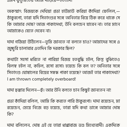
এমন কুটুম্বিতেয় আমি দাঁড়িয়ে—ইত্যাদি।
অকস্মাৎ বিজয়কে দেখিয়া প্রভা হাউমাউ করিয়া কাঁদিয়া ফেলিল,—
ঠাকুরপো, তারা যদি সিতাংশুর সঙ্গে অনিতার বিয়ে ঠিক করে থাকে সে
কি আমার দোষ? আজ পাকাদেখা, উনি বলচেন যাবেন না। তার মানে
আমাকেও যেতে দেবেন না।
দাদা গর্জিয়া উঠিলেন—তুমি জানতে না বলতে চাও? আমাদের সঙ্গে এ
জুচ্চুরি চালাবার এতদিন কি দরকার ছিল?
কথাটা সহসা ধরিতে না পারিয়া বিজয় হতবুদ্ধি হইল, কিন্তু বুঝিতেও
বিলম্ব হইল না, কহিল, রসো রসো। হয়েচে কি বল ত? অনিতার সঙ্গে
সিতাংশু ঘোষালের বিয়ের সম্বন্ধ পাকা হয়েছে? আজই তার পাকাদেখা?
I am thrown completely overboard!
দাদা হুঙ্কার দিলেন—হুঁ। আর উনি বলতে চান কিছুই জানতেন না!
প্রভা কাঁদিয়া বলিল, আমি কি করতে পারি ঠাকুরপো। দাদা রয়েচেন, মা
রয়েচেন, মেয়ে নিজে বড় হয়েচে, তারা যদি কথা ভাঙ্গে আমার দোষ
কি?
দাদা বলিলেন, দোষ এই যে তারা ধাপ্পাবাজ ভণ্ড মিথ্যেবাদী। একদিকে