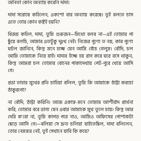
অনিতা কোন অন্যায় করেনি দাদা।
দাদা সরোষে কহিলেন, একশো বার অন্যায় করেছে। তুই বলতে চাস
এতে তোর কোন কষ্টই হয়নি?
বিজয় কহিল, দাদা, তুমি গুরুজন—মিথ্যে বলব না—এই তোমার পা
ছুঁয়ে বলচি, আমার এতটুকু দুঃখ নেই। নিজের পুণ্যে ত নয়, কার পুণ্যে
ঘটল জানিনে, কিন্তু মনে হচ্ছে যেন আমি বেঁচে গেলুম। বৌদি, চল
আমি তোমাকে নিয়ে যাই। দাদার ইচ্ছে হয় রাগ করে ঘরে বসে থাকুন,
কিন্তু আমরা চল তোমার বোনের পাকাদেখায় পেট-পুরে খেয়ে আসি
গে।
প্রভা তাহার মুখের প্রতি চাহিয়া বলিল, তুমি কি আমাকে ঠাট্টা করচো
ঠাকুরপো?
না বৌদি, ঠাট্টা করিনি। আজ একান্ত-মনে তোমার আশীর্বাদ প্রার্থনা
করি, তোমার বরে ভাগ্য যেন এবার আমাকে মুখ তুলে চায়। কিন্তু আর
দেরি ক’রো না, তুমি কাপড় পরে নাও, আমিও অফিসের পোশাকটা
ছেড়ে আসি গে।—বলিয়া সে দ্রুত চলিয়া যাইতেছিল, দাদা বলিলেন,
তোর নেমন্তন্ন নেই, তুই সেখানে যাবি কি করে?