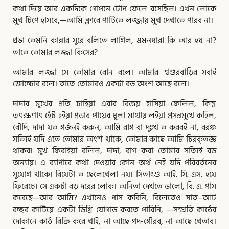
কথা দিয়ে আর একদিকে গোপনে টোপ ফেলে বসেছিল। এখন লোকে
মুখ টিপে হাসবে,—আমি ক্লাবে পার্টিতে লজ্জায় মুখ দেখাতে পারব না।
প্রভা তেমনি কান্নার সুরে বলিতে লাগিল, এমনধারা কি আর হয় না?
তাতে তোমার লজ্জা কিসের?
আমার লজ্জা সে তোমার বোন বলে। আমার শ্বশুরবাড়ির সবাই
জোচ্চোর বলে। তাতে তোমারও একটা বড় অংশ আছে বলে।
দাদার মুখের প্রতি চাহিয়া এবার বিজয় হাসিয়া ফেলিল, কিন্তু
তৎক্ষণাৎ হেঁট হইয়া প্রভার পায়ের ধূলা মাথায় লইয়া প্রসন্নমুখে কহিল,
বৌদি, দাদা যত গর্জনই করুন, আমি রাগ বা দুঃখ ত করবই না, বরঞ্চ
সত্যিই যদি এতে তোমার অংশ থাকে, তোমার কাছে আমি চিরকৃতজ্ঞ
থাকব। মুখ ফিরাইয়া বলিল, দাদা, রাগ করা তোমার সত্যিই বড়
অন্যায়। এ ব্যাপারে কথা দেওয়ার কোন অর্থ নেই যদি পরিবর্তনের
সুযোগ থাকে। বিয়েটা ত ছেলেখেলা নয়। সিতাংশু আই. সি. এস. হয়ে
ফিরেচে। সে একটা বড় দরের লোক। অনিতা দেখতে ভালো, বি. এ. পাস
করেছে—আর আমি? এখানেও পাস করিনি, বিলেতেও সাত–আট
বচ্ছর কাটিয়ে একটা ডিগ্রি যোগাড় করতে পারিনি, —সম্প্রতি কাঠের
দোকানে কাঠ বিক্রি করে খাই, না আছে পদ-গৌরব, না আছে খেতাব।