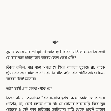
,
,
,
,
,
,
সাত
Page
Page
Page
Page
Page
Page
Page
কুমার আসে নাই শুনিয়া মা আতঙ্কে শিহরিয়া উঠিলেন—সে কি কথা
রে! যার সঙ্গে ঝগড়া তার কাছেই ছেলে রেখে এলি?
বিজয় বলিল, যার সঙ্গে ঝগড়া সে গিয়ে পাতালে ঢুকেচে মা, তাকে
খুঁজে বার করে সাধ্য কার? তোমার নাতি রইল তার মাসীর কাছে। দিন-
কয়েক পরেই আসবে।
হঠাৎ মাসী এল কোথা থেকে রে?
বিজয় বলিল, ভগবানের তৈরি সংসারে হঠাৎ কে যে কোথা থেকে এসে
পৌঁছায়, মা, কেউ বলতে পারে না। যে তোমার টাকাকড়ি নিয়ে ডুব
মেরেছে এ সেই গগন চাটুয্যের ছোটবোন। বাড়ি থেকে একেই তাড়াব