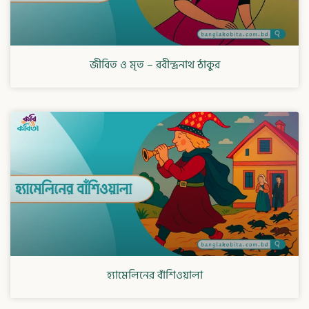
জীবিত ও মৃত – রবীন্দ্রনাথ ঠাকুর
হ্যামেলিনের বাঁশিওয়ালা