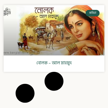
কবিতা
নোলক – আল মাহমুদ