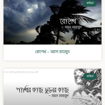
কবিতা
বোশেখ – আল মাহমুদ
কবিতা