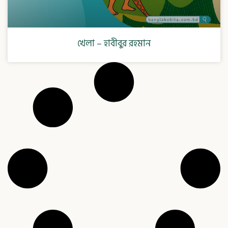
খেলা – হাবীবুর রহমান