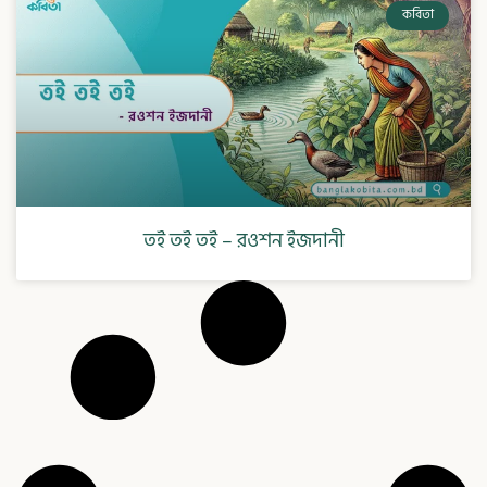
কবিতা
তই তই তই – রওশন ইজদানী