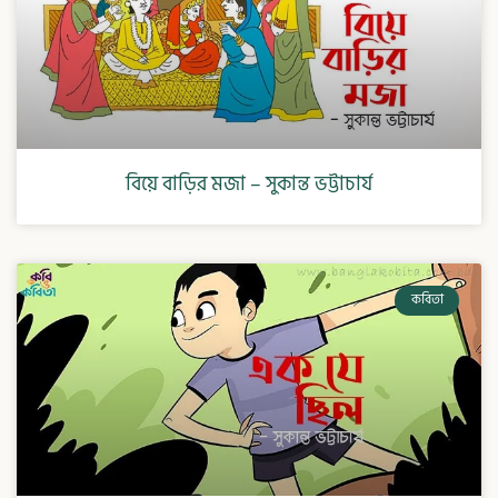
বিয়ে বাড়ির মজা – সুকান্ত ভট্টাচার্য
কবিতা