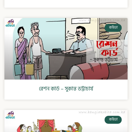
কবিতা
রেশন কার্ড – সুকান্ত ভট্টাচার্য
কবিতা