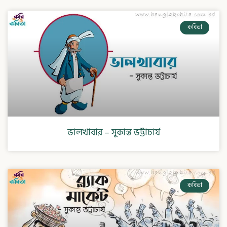
কবিতা
ভালখাবার – সুকান্ত ভট্টাচার্য
কবিতা