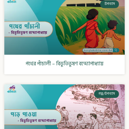
উপন্যাস
পথের পাঁচালী – বিভূতিভূষণ বন্দ্যোপাধ্যায়
গল্প/উপন্যাস