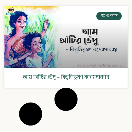
গল্প/উপন্যাস
আম আঁটির ভেঁপু – বিভূতিভূষণ বন্দ্যোপাধ্যায়