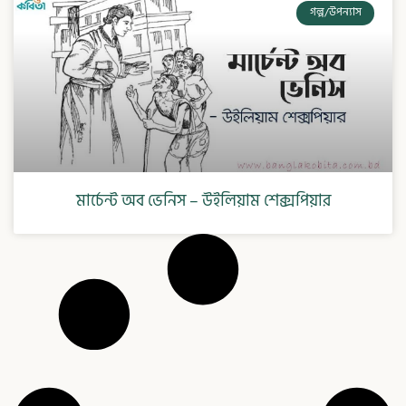
গল্প/উপন্যাস
মার্চেন্ট অব ভেনিস – উইলিয়াম শেক্সপিয়ার