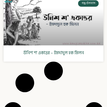
গল্প/উপন্যাস
উনিশ শ’ একাত্তর – ইমদাদুল হক মিলন