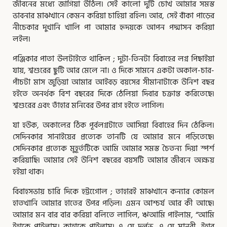
জীবনের মধ্যে জাগিয়া উঠিল৷ সেই কালাে দুটি চোখ আমার সমস্ত
ভাবনার মাঝখানে কেমন করিয়া চাহিয়া রহিল৷ আর, সেই বাঁকা পাড়ের
নীচেকার দুখানি খালি পা আমার হৃদয়কে আপন পদ্মাসন করিয়া
লইল৷
পঞ্জিকার পাতা উলটাইতে থাকিল ; দুটা-তিনটা বিবাহের লগ্ন পিছাইয়া
যায়, শ্বশুরের ছুটি আর মেলে না। ও দিকে সামনে একটা অকাল-চার-
পাঁচটা মাস জুড়িয়া আমার আইবড় বয়সের সীমানাটাকে উনিশ বছর
হইতে অনর্থক বিশ বছরের দিকে ঠেলিয়া দিবার চক্রান্ত করিতেছে৷
শ্বশুরের এবং তাঁহার মনিবের উপর রাগ হইতে লাগিল৷
যা হউক, অকালের ঠিক পূর্বলগ্নটাতে আসিয়া বিবাহের দিন ঠেকিল৷
সেদিনকার সানাইয়ের প্রত্যেক তানটি যে আমার মনে পড়িতেছে৷
সেদিনকার প্রত্যেক মুহূর্তটিকে আমি আমার সমস্ত চৈতন্য দিয়া স্পর্শ
করিয়াছি৷ আমার সেই উনিশ বছরের বয়সটি আমার জীবনে অক্ষয়
হইয়া থাক।
বিবাহসভায় চারি দিকে হট্টগোেল ; তাহারই মাঝখানে কন্যার কোমল
হাতখানি আমার হাতের উপর পড়িল৷ এমন আশ্চর্য আর কী আছে৷
আমার মন বার বার করিয়া বলিতে লাগিল, ঋআমি পাইলাম, “আমি
ইহাকে পাইলাম। কাহাকে পাইলাম৷ এ যে দুর্লভ, এ যে মানবী, ইহার