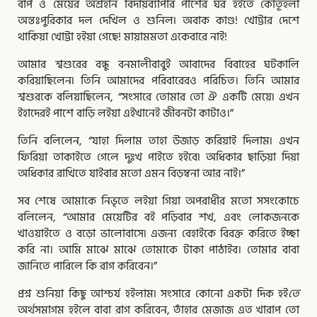
বাপ ও মেয়ের অশ্রহীন বিদায়ব্যাপার পাশের ঘর হইতে কৌতূহলী
অন্তঃপুরিকার দল দেখিল ও শুনিল৷ অবাক কাণ্ড! খােট্টার দেশে
থাকিয়া খােট্টা হইয়া গেছে! মায়ামমতা একেবারে নাই!
আমার শ্বশুরের বন্ধু বনমালীবাবুই আবাদের বিবাহের ঘটকালি
করিয়াছিলেন৷ তিনি আমাদের পরিবারেরও পরিচিত। তিনি আমার
শ্বশুরকে বলিয়াছিলেন, “সংসারে তােমার তাে ঐ একটি মেয়ে৷ এখন
ইহাদেরই পাশে বাড়ি লইয়া এইখানেই জীবনটা কাটাও।”
তিনি বলিলেন, “যাহা দিলাম তাহা উজাড় করিয়াই দিলাম৷ এখন
ফিরিয়া তাকাইতে গেলে দুঃখ পাইতে হইবে৷ অধিকার ছাড়িয়া দিয়া
অধিকার রাখিতে যাইবার মতাে এমন বিড়ম্বনা আর নাই।”
সব শেষে আমাকে নিভৃতে লইয়া গিয়া অপরাধীর মতাে সসংকোচে
বলিলেন, “আমার মেয়েটির বই পড়িবার শখ, এবং লােকজনকে
খাওয়াইতে ও বড়াে ভালােবাসে৷ এজন্য বেহাইকে বিরক্ত করিতে ইচ্ছা
করি না। আমি মাঝে মাঝে তােমাকে টাকা পাঠাইব। তােমার বাবা
জানিতে পারিলে কি রাগ করিবেন।”
প্রশ্ন শুনিয়া কিছু আশ্চর্য হইলাম৷ সংসারে কোনাে একটা দিক হই
তে
অর্থসমাগম হইলে বাবা রাগ করিবেন, তাঁহার মেজাজ এত খারাপ তাে