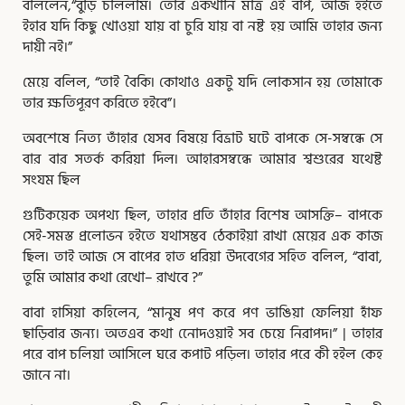
বলিলেন,“বুড়ি চলিলাম৷ তাের একখানি মাত্র এই বাপ, আজ হইতে
ইহার যদি কিছু খােওয়া যায় বা চুরি যায় বা নষ্ট হয় আমি তাহার জন্য
দায়ী নই।”
মেয়ে বলিল, “তাই বৈকি৷ কোথাও একটু যদি লােকসান হয় তােমাকে
তার ক্ষতিপূরণ করিতে হইবে”।
অবশেষে নিত্য তাঁহার যেসব বিষয়ে বিভ্রাট ঘটে বাপকে সে-সম্বন্ধে সে
বার বার সতর্ক করিয়া দিল৷ আহারসম্বন্ধে আমার শ্বশুরের যথেষ্ট
সংযম ছিল
গুটিকয়েক অপথ্য ছিল, তাহার প্রতি তাঁহার বিশেষ আসক্তি– বাপকে
সেই-সমস্ত প্রলােভন হইতে যথাসম্ভব ঠেকাইয়া রাখা মেয়ের এক কাজ
ছিল৷ তাই আজ সে বাপের হাত ধরিয়া উদবেগের সহিত বলিল, “বাবা,
তুমি আমার কথা রেখাে– রাখবে ?”
বাবা হাসিয়া কহিলেন, “মানুষ পণ করে পণ ভাঙিয়া ফেলিয়া হাঁফ
ছাড়িবার জন্য। অতএব কথা নােেদওয়াই সব চেয়ে নিরাপদ।” | তাহার
পরে বাপ চলিয়া আসিলে ঘরে কপাট পড়িল৷ তাহার পরে কী হইল কেহ
জানে না।