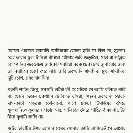
,
,
,
,
কোনাে একজন আনাড়ি কারিগরের তােলা ছবি৷ মা ছিল না, সুতরাং
Page
Page
Page
Page
Page
কেহ তাহার চুল টানিয়া বাঁধিয়া খোঁপায় জরি জড়াইয়া, সাহা বা মল্লিক
কোম্পানির জবড়জঙ জ্যাকেট পরাইয়া বরপক্ষের চোখ ভুলাইবার জন্য
জালিয়াতির চেষ্টা করে নাই৷ ভারি একখানি সাদাসিধা মুখ, সাদাসিধা
দুটি চোখ, এবং সাদাসিধা
একটি শাড়ি৷ কিন্তু, সমস্তটি লইয়া কী যে মহিমা সে আমি বলিতে পারি
না৷ যেমন তেমন একখানি চৌকিতে বসিয়া, পিছনে একখানা ডােরা-
দাগ-কাটা শতরঞ্চ ঝােলানাে, পাশে একটা টিপাইয়ের উপরে
ফুলদানিতে ফুলের তােড়া৷ আর, গালিচার উপরে শাড়ির বাঁকা পাড়টির
নীচে দুখানি খালি পা৷
পটের ছবিটির উপর আমার মনের সােনার কাঠি লাগিতেই সে আমার