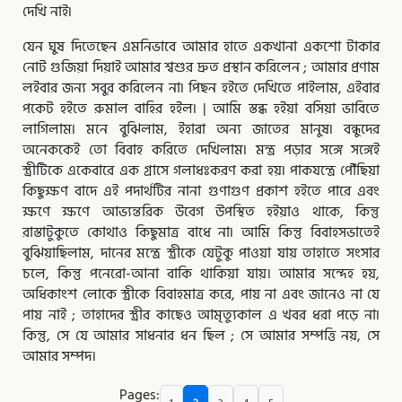
দেখি নাই৷
যেন ঘুষ দিতেছেন এমনিভাবে আমার হাতে একখানা একশাে টাকার
নােট গুজিয়া দিয়াই আমার শ্বশুর দ্রুত প্রস্থান করিলেন ; আমার প্রণাম
লইবার জন্য সবুর করিলেন না৷ পিছন হইতে দেখিতে পাইলাম, এইবার
পকেট হইতে রুমাল বাহির হইল৷ | আমি স্তব্ধ হইয়া বসিয়া ভাবিতে
লাগিলাম৷ মনে বুঝিলাম, ইহারা অন্য জাতের মানুষ৷ বন্ধুদের
অনেককেই তাে বিবাহ করিতে দেখিলাম৷ মন্ত্র পড়ার সঙ্গে সঙ্গেই
স্ত্রীটিকে একেবারে এক গ্রাসে গলাধঃকরণ করা হয়৷ পাকযন্ত্রে পৌঁছিয়া
কিছুক্ষণ বাদে এই পদার্থটির নানা গুণাগুণ প্রকাশ হইতে পারে এবং
ক্ষণে ক্ষণে আভ্যন্তরিক উবেগ উপস্থিত হইয়াও থাকে, কিন্তু
রাস্তাটুকুতে কোথাও কিছুমাত্র বাধে না৷ আমি কিন্তু বিবাহসভাতেই
বুঝিয়াছিলাম, দানের মন্ত্রে স্ত্রীকে যেটুকু পাওয়া যায় তাহাতে সংসার
চলে, কিন্তু পনেরাে-আনা বাকি থাকিয়া যায়। আমার সন্দেহ হয়,
অধিকাংশ লােকে স্ত্রীকে বিবাহমাত্র করে, পায় না এবং জানেও না যে
পায় নাই ; তাহাদের স্ত্রীর কাছেও আমৃত্যুকাল এ খবর ধরা পড়ে না৷
কিন্তু, সে যে আমার সাধনার ধন ছিল ; সে আমার সম্পত্তি নয়, সে
আমার সম্পদ।
Pages: