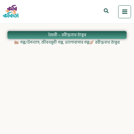
Skip
to
Search
content
হৈমন্তী – রবীন্দ্রনাথ ঠাকুর
গল্প/উপন্যাস
,
জীবনমুখী গল্প
,
ভালোবাসার গল্প
রবীন্দ্রনাথ ঠাকুর