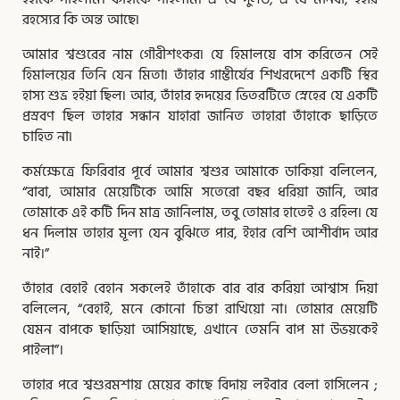
রহস্যের কি অন্ত আছে৷
আমার শ্বশুরের নাম গৌরীশংকর৷ যে হিমালয়ে বাস করিতেন সেই
হিমালয়ের তিনি যেন মিতা৷ তাঁহার গাম্ভীর্যের শিখরদেশে একটি স্থির
হাস্য শুভ্র হইয়া ছিল৷ আর, তাঁহার হৃদয়ের ভিতরটিতে স্নেহের যে একটি
প্রস্রবণ ছিল তাহার সন্ধান যাহারা জানিত তাহারা তাঁহাকে ছাড়িতে
চাহিত না৷
কর্মক্ষেত্রে ফিরিবার পূর্বে আমার শ্বশুর আমাকে ডাকিয়া বলিলেন,
“বাবা, আমার মেয়েটিকে আমি সতেরাে বছর ধরিয়া জানি, আর
তােমাকে এই কটি দিন মাত্র জানিলাম, তবু তােমার হাতেই ও রহিল৷ যে
ধন দিলাম তাহার মূল্য যেন বুঝিতে পার, ইহার বেশি আশীর্বাদ আর
নাই।”
তাঁহার বেহাই বেহান সকলেই তাঁহাকে বার বার করিয়া আশ্বাস দিয়া
বলিলেন, “বেহাই, মনে কোনাে চিন্তা রাখিয়াে না। তােমার মেয়েটি
যেমন বাপকে ছাড়িয়া আসিয়াছে, এখানে তেমনি বাপ মা উভয়কেই
পাইলা”।
তাহার পরে শ্বশুরমশায় মেয়ের কাছে বিদায় লইবার বেলা হাসিলেন ;