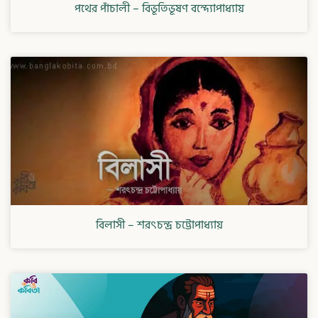
পথের পাঁচালী – বিভূতিভূষণ বন্দ্যোপাধ্যায়
বিলাসী – শরৎচন্দ্র চট্টোপাধ্যায়