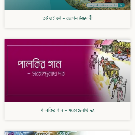
তই তই তই – রওশন ইজদানী
পালকির গান – সত্যেন্দ্রনাথ দত্ত