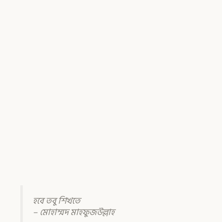
হবে তবু শিখতে
– মোহাম্মদ মাহফুজউল্লাহ