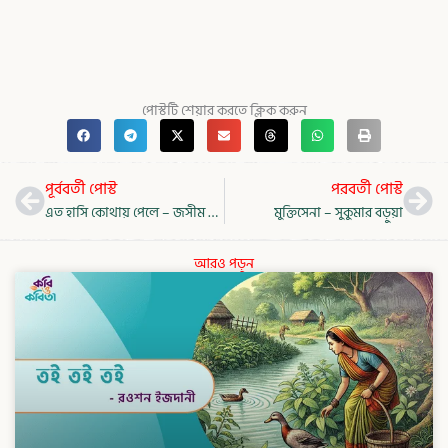
পোস্টটি শেয়ার করতে ক্লিক করুন
Prev
Nex
পূর্ববর্তী পোস্ট
পরবর্তী পোস্ট
এত হাসি কোথায় পেলে – জসীম উদ্‌দীন
মুক্তিসেনা – সুকুমার বড়ুয়া
আরও পড়ুন