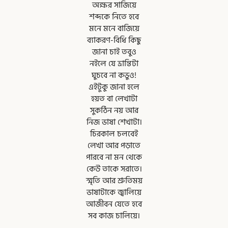
অক্ষর সাজিয়ে
শব্দকে নিতে হবে
মনে মনে বাজিয়ে
ব্যাকরণ-বিধি কিছু
জানা চাই তবুও
নইলে যে ভ্রান্তিটা
ঘুচবে না কভুও!
এইটুকু জানা হলে
হয়ত বা লেখাটা
সুকঠিন নয় আর
নিজ ভাষা শেখাটা।
চিরকাল চলবেই
লেখা আর পড়াতে
পারবে না মন থেকে
কেউ তাকে সরাতে।
স্মৃতি আর শ্রুতিময়
ভাষাটাকে জ্বালিয়ে
আজীবন যেতে হবে
সব কাজ চালিয়ে।