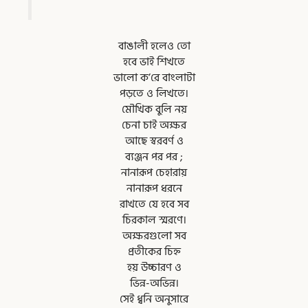
বাঙালী হলেও তো
হবে ভাই শিখতে
ভালো ক’রে বাংলাটা
পড়তে ও লিখতে।
মৌখিক বুলি নয়
চেনা চাই অক্ষর
আছে স্বরবর্ণ ও
ব্যঞ্জন পর পর ;
নানারূপ চেহারায়
নানারূপ ধরনে
রাখতে যে হবে সব
চিরকাল স্মরণে।
অক্ষরগুলো সব
প্রতীকের চিহ্ন
হয় উচ্চারণ ও
ভিন্ন-অভিন্ন।
সেই ধ্বনি অনুসারে