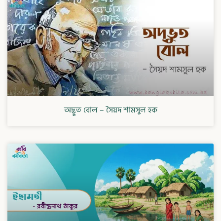
অদ্ভুত বোল – সৈয়দ শামসুল হক