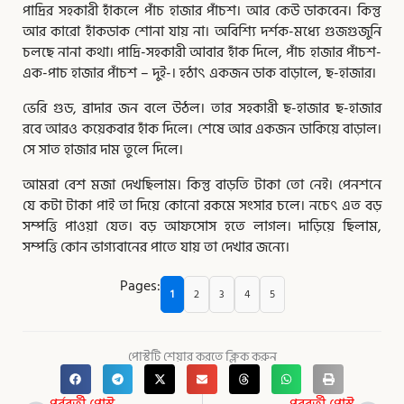
পাদ্রির সহকারী হাঁকলে পাঁচ হাজার পাঁচশ। আর কেউ ডাকবেন। কিন্তু
আর কারাে হাঁকডাক শােনা যায় না। অবিশ্যি দর্শক-মধ্যে গুজগুজুনি
চলছে নানা কথা। পাদ্রি-সহকারী আবার হাঁক দিলে, পাঁচ হাজার পাঁচশ-
এক-পাচ হাজার পাঁচশ – দুই-। হঠাৎ একজন ডাক বাড়ালে, ছ-হাজার।
ভেরি গুড, ব্রাদার জন বলে উঠল। তার সহকারী ছ-হাজার ছ-হাজার
রবে আরও কয়েকবার হাঁক দিলে। শেষে আর একজন ডাকিয়ে বাড়াল।
সে সাত হাজার দাম তুলে দিলে।
আমরা বেশ মজা দেখছিলাম। কিন্তু বাড়তি টাকা তাে নেই। পেনশনে
যে কটা টাকা পাই তা দিয়ে কোনাে রকমে সংসার চলে। নচেৎ এত বড়
সম্পত্তি পাওয়া যেত। বড় আফসােস হতে লাগল। দাড়িয়ে ছিলাম,
সম্পত্তি কোন ভাগ্যবানের পাতে যায় তা দেখার জন্যে।
Pages:
1
2
3
4
5
পোস্টটি শেয়ার করতে ক্লিক করুন
Prev
Nex