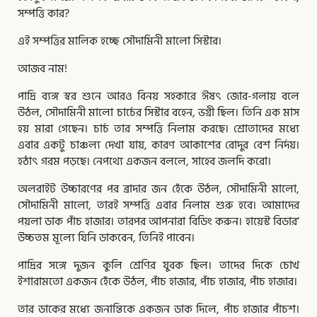
সম্পত্তি কার?
এই সম্পত্তির মালিক হচ্ছে সৌদামিনী মালাে সিস্টার।
আজব নাম!
পাদ্রি ব্যঙ্গ স্বর শুনে আরও বিনয় সহকারে ঈষৎ জোর-গলায় বলে
উঠল, সৌদামিনী মালাে চার্চের সিস্টার বহেন, ভগ্নী ছিল। তিনি এক মাস
হয় মারা গেছেন। চার্চ তার সম্পত্তি নিলাম করছে। শ্রোতাদের মধ্যে
এবার একটু চাঞ্চল্য দেখা যায়, কারণ আকাশের রােদুর বেশ নির্দয়।
হঠাৎ গরম পড়ছে। নেপথ্যে একজন বললে, সাহেব জলদি করাে।
অলরাইট উচ্চারণের পর ব্রাদার জন হেঁকে উঠল, সৌদামিনী মালাে,
সৌদামিনী মালাে, তারই সম্পত্তি এবার নিলাম শুরু হবে। আমাদের
পয়লা ডাক পাঁচ হাজার। তারপর আপনারা বিডিং করুন। হায়েস্ট বিডার’
উচ্চতম মূল্যে যিনি ডাকবেন, তিনিই পাবেন।
পাদ্রির সঙ্গে দুজন কুলি শ্রেণির যুবক ছিল। তাদের দিকে চোখ
ইশারামতাে একজন হেঁকে উঠল, পাঁচ হাজার, পাঁচ হাজার, পাঁচ হাজার।
তার ডাকের মধ্যে জনান্তিকে একজন ডাক দিলে, পাঁচ হাজার পাঁচশ।