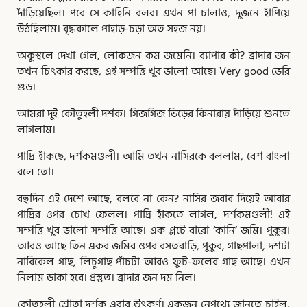
দাঁড়িয়েছিল। পরে সে কাহিনি বলব। এখন পা চালাও, দুজনে হাঁপিয়ে
উঠছিলাম। বৃদ্ধকালে পাহাড়-চড়া অত সহজ নয়।
অকুস্থলে দেখা গেল, লােকজন কম জমেনি। ব্যাপার কী? ব্রাদার জন
তখন চিৎকার করছে, এই সম্পত্তি খুব ভালাে আছে। Very good ভেরি
গুড।
আমরা দুই কৌতুহলী দর্শক। গিজগিজ ভিড়ের কিনারায় দাঁড়িয়ে শুনতে
লাগলাম।
পাদ্রি হাঁকছে, দর্শকমণ্ডলী। আমি তখন নাসিরকে বললাম, বেশ বাংলা
বলে তাে।
বহুদিন এই দেশে আছে, বলবে না কেন? নাসির জবাব দিয়েই আবার
পাদ্রির ওপর চোখ ফেলল। পাদ্রি হাঁকতে লাগল, দর্শকমণ্ডলী! এই
সম্পত্তি খুব ভালাে সম্পত্তি আছে। এক প্লটে বারাে ‘কানি’ জমি। পুকুর।
আরও আছে তিন একর জমির ওপর বসতবাড়ি, পুকুর, গাছপালা, দশটা
নারিকেল গাছ, লিচুগাছ পাঁচটা আরও ফুট-ফলের গাছ আছে। এখন
নিলাম ডাকা হবে। প্রস্তুত। ব্রাদার জন দম নিল।
কৌতুহলী শ্রোতা দর্শক এবার উৎকর্ণ। একজন নেপথ্যে জানতে চাইল,