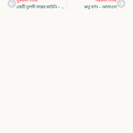
পূর্ববর্তী পোস্ট
পরবর্তী পোস্ট
একটি তুলসী গাছের কাহিনি – সৈয়দ ওয়ালীউল্লাহ্
ঋতু বর্ণন – আলাওল