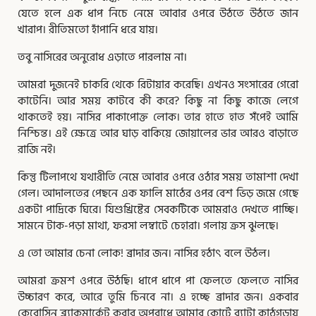
যেতে হলে এক ধাপ নিচে নেমে আবার ওপরে উঠতে উঠতে জান
খারাপ। রীতিমতাে হাঁপানি ধরে যায়।
তবু নাসিরের অনুরােধ এড়াতে পারলাম না।
আমরা দুজনেই চাকরি থেকে রিটায়ার করেছি। এখনও সংসারের গেরাে
কাটেনি। আর সময় কাটবে কী করে? কিছু না কিছু কাজে লেগে
থাকতেই হয়। নাসির পাকাপােক্ত লােক। তার হাতে হাত সঁপেই আমি
নিশ্চিন্ত। এই ক্ষেত্রে আর ঘাড় বাকিয়ে জোয়ালের ভার আরও বাড়াতে
রাজি নই।
কিন্তু টিলাপথে যথারীতি নেমে আবার ওপরে ওঠার সময় তামাশা দেখা
গেল। আদালতের পেছনে এক ফালি মাঠের ওপর বেশ ভিড় জমে গেছে
একটা পাদ্রিকে ঘিরে। যিশুখ্রিষ্টের সেবকটিকে আমরাও দেখতে পাচ্ছি।
সামনে টাক-পড়া মাথা, ফরসা লম্বাটে চেহারা। গলায় ক্রস ঝুলছে।
এ তাে আমার চেনা লােক! ব্রাদার জন। নাসির হঠাৎ বলে উঠল।
আমরা ক্রমশ ওপরে উঠছি। ধাপে ধাপে পা ফেলতে ফেলতে নাসির
উচ্চারণ করে, আরে তুমি চিনবে না। এ হচ্ছে ব্রাদার জন। একবার
কেরােসিন ব্ল্যাকমার্কেট করার অপরাধে আমার কোর্টে ব্যাটা কাঠগড়ায়