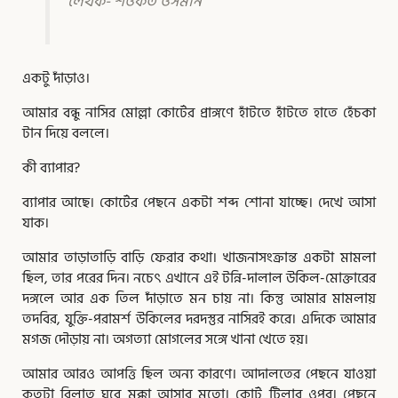
লেখক- শওকত ওসমান
একটু দাঁড়াও।
আমার বন্ধু নাসির মােল্লা কোর্টের প্রাঙ্গণে হাঁটতে হাঁটতে হাতে হেঁচকা
টান দিয়ে বললে।
কী ব্যাপার?
ব্যাপার আছে। কোর্টের পেছনে একটা শব্দ শােনা যাচ্ছে। দেখে আসা
যাক।
আমার তাড়াতাড়ি বাড়ি ফেরার কথা। খাজনাসংক্রান্ত একটা মামলা
ছিল, তার পরের দিন। নচেৎ এখানে এই টন্নি-দালাল উকিল-মােক্তারের
দঙ্গলে আর এক তিল দাঁড়াতে মন চায় না। কিন্তু আমার মামলায়
তদবির, যুক্তি-পরামর্শ উকিলের দরদস্তুর নাসিরই করে। এদিকে আমার
মগজ দৌড়ায় না। অগত্যা মােগলের সঙ্গে খানা খেতে হয়।
আমার আরও আপত্তি ছিল অন্য কারণে। আদালতের পেছনে যাওয়া
কতটা বিলাত ঘুরে মক্কা আসার মতাে। কোর্ট টিলার ওপর। পেছনে