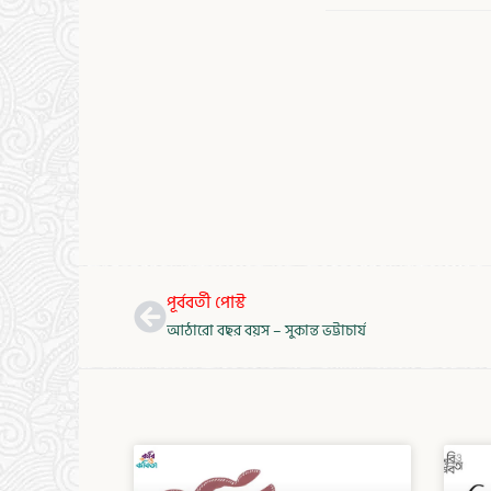
Prev
পূর্ববর্তী পোস্ট
আঠারো বছর বয়স – সুকান্ত ভট্টাচার্য