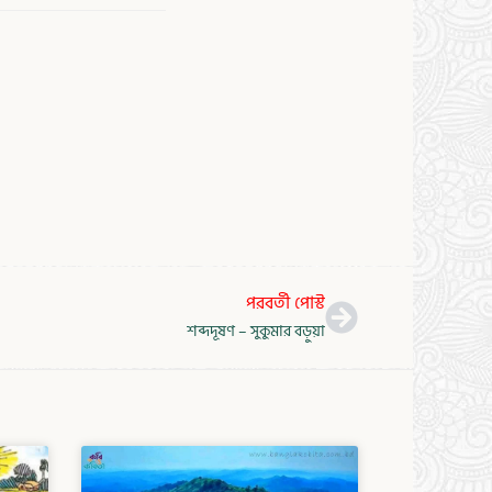
Next
পরবর্তী পোস্ট
শব্দদূষণ – সুকুমার বড়ুয়া