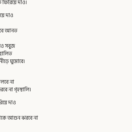
য়ে দাও।
িয়ে দাও
র হবে আনত
 সবুজ
োলিত
ঘুমোবে।
বলবে না
 গৃহস্থালি।
রিয়ে দাও
েকে আগুন ঝরবে না