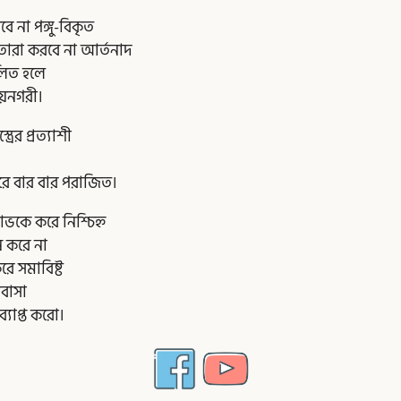
ে না পঙ্গু-বিকৃত
ারা করবে না আর্তনাদ
তোলিত হলে
্রয়নগরী।
ের প্রত্যাশী
ে বার বার পরাজিত।
োভকে করে নিশ্চিহ্ন
্ন করে না
িষ্ট
বাসা
্ত করো।