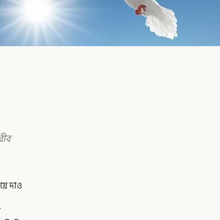
বীব
িয়ে দাও
র