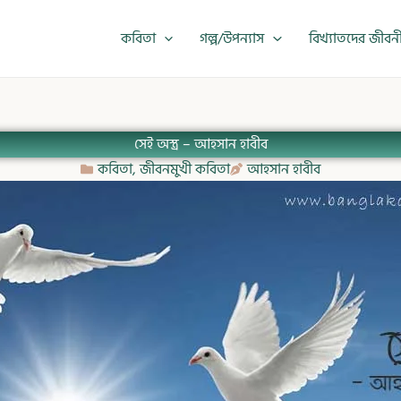
কবিতা
গল্প/উপন্যাস
বিখ্যাতদের জীবন
সেই অস্ত্র – আহসান হাবীব
কবিতা
,
জীবনমুখী কবিতা
আহসান হাবীব