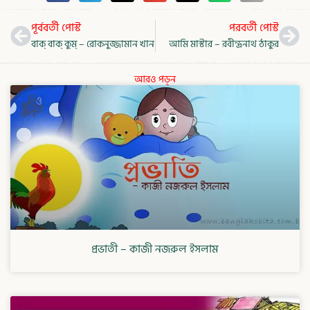
Prev
Nex
পূর্ববর্তী পোস্ট
পরবর্তী পোস্ট
বাক্ বাক্ কুম্ – রোকনুজ্জামান খান
আমি মাস্টার – রবীন্দ্রনাথ ঠাকুর
আরও পড়ুন
প্রভাতী – কাজী নজরুল ইসলাম