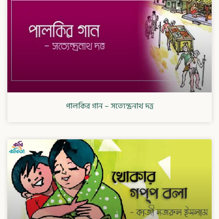
পালকির গান – সত্যেন্দ্রনাথ দত্ত