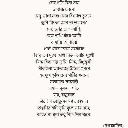
কেহ পড়ি নিদ্রা যায
এ রাজ চরণে।
মধু-মাখা ফল মোর বিখ্যাত ভূবনে!
তুমি কি তা জান না ললনে?
দেখ মোর ডাল-রাশি,
কত পাখি বাঁধে আসি
বাসা এ আগারে!
ধন্য মোর জনম সংসারে!
কিন্তু তব দুঃখ দেখি নিত্য আমি দুঃখী
নিন্দ বিধাতায় তুমি, নিন্দ, বিধুমুখী!
নীরবিলা তরুরাজ; উড়িল গগনে
যমদূতাকৃতি মেঘ গম্ভীর স্বননে;
মহাঘাতে মড়মড়ি
রসাল ভূতলে পড়ি
হায়, বায়ুবলে
হারাইল আয়ু-সহ দর্প বনস্থলে!
ঊর্ধ্বশির যদি তুমি কুল মান ধনে;
করিও না ঘৃণা তবু নিচ-শির জনে।
(সংক্ষেপিত)