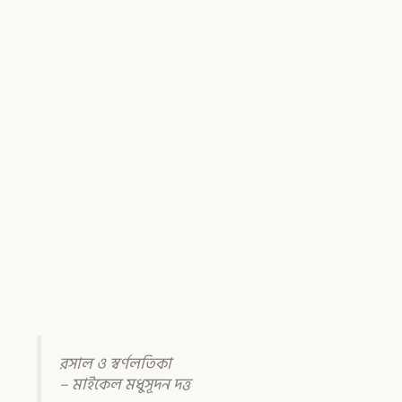
রসাল ও স্বর্ণলতিকা
– মাইকেল মধুসূদন দত্ত