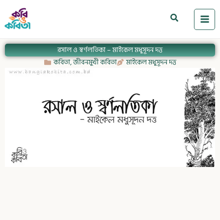
Skip
to
Search
content
রসাল ও স্বর্ণলতিকা – মাইকেল মধুসূদন দত্ত
কবিতা
,
জীবনমুখী কবিতা
মাইকেল মধুসূদন দত্ত