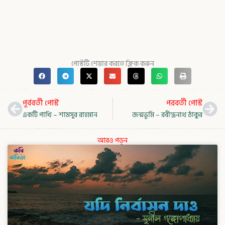
পোস্টটি শেয়ার করতে ক্লিক করুন
Prev
Nex
পূর্ববর্তী পোস্ট
পরবর্তী পোস্ট
একটি পাখি – শামসুর রাহমান
জন্মভূমি – রবীন্দ্রনাথ ঠাকুর
আরও পড়ুন