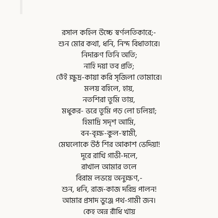
রসাল কহিল উচ্চে স্বর্ণলতিকারে;-
শুন মোর কথা, ধনি, নিন্দ বিধাতারে।
নিদারুণ তিনি অতি;
নাহি দয়া তব প্রতি;
তেঁই ক্ষুদ্র-কায়া করি সৃজিলা তোমারে।
মলয় বহিলে, হায়,
নতশিরা তুমি তায়,
মধুকর- ভরে তুমি পড় লো ঢলিয়া;
হিমাদ্রি সদৃশ আমি,
বন-বৃক্ষ-কুল-স্বামী,
মেঘলোকে উঠ শির আকাশ ভেদিয়া!
দূরে রাখি গাভী-দলে,
রাখাল আমার তলে
বিরাম লভয়ে অনুক্ষণ,-
শুন, ধনি, রাজ-কাজ দরিদ্র পালন!
আমার প্রসাদ ভুঞ্জে পথ-গামী জন।
কেহ অন্ন রাঁধি খায়