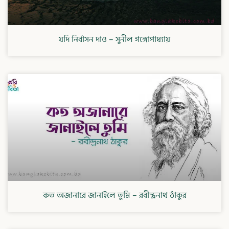
যদি নির্বাসন দাও – সুনীল গঙ্গোপাধ্যায়
কত অজানারে জানাইলে তুমি – রবীন্দ্রনাথ ঠাকুর