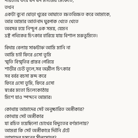
পায়চারি করে ঘন ঘন মগজের মেঝেতে,
তখন
একটা বুনো ঘোড়া খুরের আঘাতে ক্ষতবিক্ষত করে আমাকে,
আর আমার আর্তনাদ ঘুরপাক খেতে খেতে
অবসন্ন হয়ে নিশ্চুপ এক সময়, যেমন
ভ্রষ্ট পথিকের চিৎকার হারিয়ে যায় বিশাল মরুভূমিতে।
বিদায় বেলায় সাঝটাঝ আমি মানি না
আমি চাই ফিরে এসো তুমি
স্মৃতি বিস্মৃতির প্রান্তর পেরিয়ে
শাড়ীর ঢেউ তুলে,সব অশ্লীল চিৎকার
সব বর্বর বচসা স্তব্দ করে
ফিরে এসো তুমি, ফিরে এসো
স্বপ্নের মতো চিলেকোঠায়
মিশে যাও স্পন্দনে আমার।
কোথায় আমাদের সেই অনুচ্চারিত অঙ্গীকার?
কোথায় সেই অঙ্গীকার
যা রচিত হয়েছিলো চোখের বিদ্যুতের বর্ণমালায়?
আমরা কি সেই অঙ্গীকারে দিইনি এঁটে
আমাদের চুম্বনের সীলমোহর?