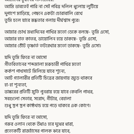
আমি ভাবতেই পারি না সেই পবিত্র দলিল ধুলোয় লুটিয়ে
দুপাশে মাড়িয়ে, পেছনে একটা চোরাবালি রেখে
তুমি চলে যাবে স্তব্ধতার গলায় দীর্ঘশ্বাস পুরে।
আমার চোখ মধ্যদিনের পাখির মতো ডেকে বলছে- তুমি এসো,
আমার হাত কাতর, ভায়োলিন হয়ে ডাকছে- তুমি এসো,
আমার ঠোঁট তৃষ্ণার্ত তটরেখার মতো ডাকছে- তুমি এসো।
যদি তুমি ফিরে না আসো
গীতবিতানের শব্দমালা মরুচারী পাখির মতো
কর্কশ পাখসাটে মিলিয়ে যাবে শূন্যে,
আর্ট গ্যালারীর প্রতিটি চিত্রের জায়গায় জুড়ে থাকবে
হা-হা শূন্যতা,
ভাস্করের প্রতিটি মুর্তি পুনরায় হয়ে যাবে কেবলি পাথর,
সবগুলো সেতার, সরোদ, গীটার, বেহালা
শুধু স্তুপ স্তুপ কাষ্ঠখন্ড হয়ে পড়ে থাকবে এক কোণে।
যদি তুমি ফিরে না আসো,
গরুর ওলান থেকে উধাও হবে দুধের ধারা,
প্রত্যেকটি রাজহাঁসের পালক ঝরে যাবে,