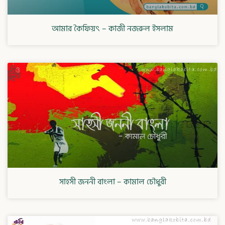
আমার কৈফিয়ৎ – কাজী নজরুল ইসলাম
সাহসী জননী বাংলা – কামাল চৌধুরী