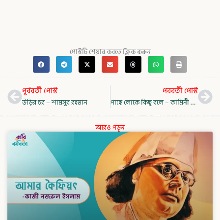
পোস্টটি শেয়ার করতে ক্লিক করুন
Prev
Nex
পূর্ববর্তী পোস্ট
পরবর্তী পোস্ট
উড়ির চর – শামসুর রহমান
পাছে লোকে কিছু বলে – কামিনী রায়
আরও পড়ুন