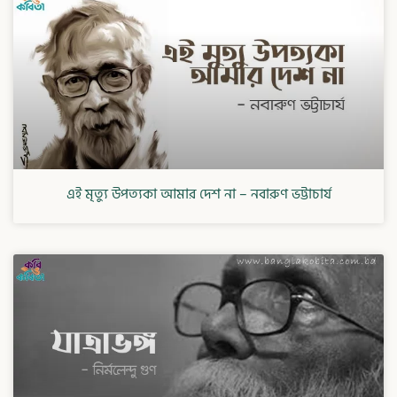
এই মৃত্যু উপত্যকা আমার দেশ না – নবারুণ ভট্টাচার্য