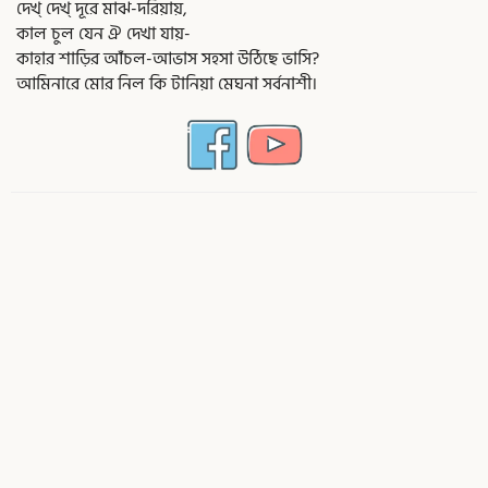
দেখ্ দেখ্ দূরে মাঝ-দরিয়ায়,
কাল চুল যেন ঐ দেখা যায়-
কাহার শাড়ির আঁচল-আভাস সহসা উঠিছে ভাসি?
আমিনারে মোর নিল কি টানিয়া মেঘনা সর্বনাশী।