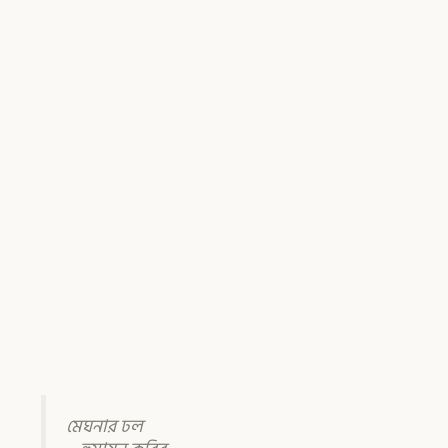
মেঘনার ঢল