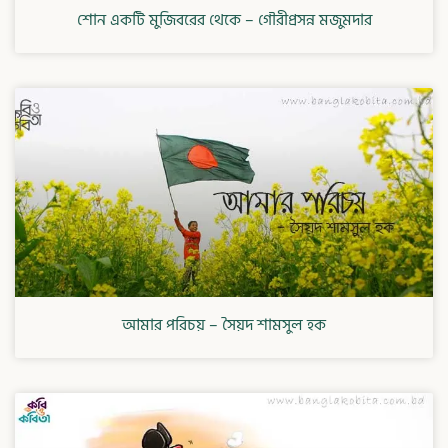
শোন একটি মুজিবরের থেকে – গৌরীপ্রসন্ন মজুমদার
আমার পরিচয় – সৈয়দ শামসুল হক