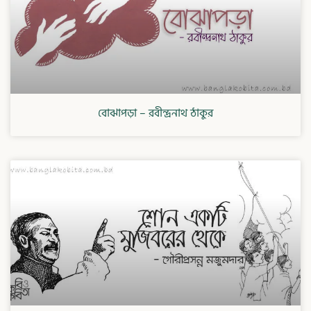
বোঝাপড়া – রবীন্দ্রনাথ ঠাকুর