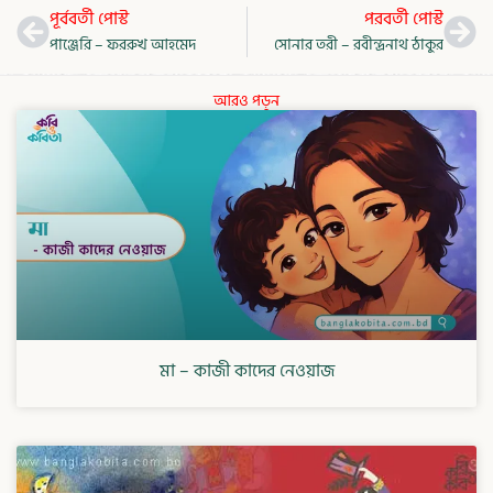
Prev
Nex
পূর্ববর্তী পোস্ট
পরবর্তী পোস্ট
পাঞ্জেরি – ফররুখ আহমেদ
সোনার তরী – রবীন্দ্রনাথ ঠাকুর
আরও পড়ুন
মা – কাজী কাদের নেওয়াজ