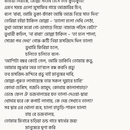
বাঁচিয়া গিয়াছে, মোল্লা সাহেব হেসে তাই কুটিকুটি!
এমন সময় এলো মুসাফির গায়ে আজারির চিন,
বলে ‘বাবা, আমি ভুকা-ফাঁকা আছি আজ নিয়ে সাত দিন!’
তেরিয়া হইয়া হাঁকিল মোল্লা – ‘ভ্যালা হলো দেখি লেঠা,
ভুখা আছো মরো গো-ভাগাড়ে গিয়ে! নামাজ পড়িস বেটা?’
ভুখারী কহিল, ‘না বাবা!’ মোল্লা হাঁকিল – ‘তা হলে শালা,
সোজা পথ দেখ!’ গোস্ত-রুটি নিয়া মসজিদে দিল তালা!
ভুখারি ফিরিয়া চলে,
চলিতে চলিতে বলে-
‘আশিটা বছর কেটে গেল, আমি ডাকিনি তোমায় কভু,
আমার ক্ষুধার অন্ন তা’বলে বন্ধ করনি প্রভু!
তব মসজিদ-মন্দিরে প্রভু নাই মানুষের দাবি,
মোল্লা-পুরুত লাগায়েছে তার সকল দুয়ারে চাবি!’
কোথা চেঙ্গিস, গজনি-মামুদ, কোথায় কালাপাহাড়?
ভেঙে ফেল ঐ ভজনালয়ের যত তালা-দেওয়া-দ্বার!
খোদার ঘরে কে কপাট লাগায়, কে দেয় সেখানে তালা?
সব দ্বার এর খোলা রবে, চালা হাতুড়ি-শাবল চালা!
হায় রে ভজনালয়,
তোমার মিনারে চড়িয়া ভন্ড গাহে স্বার্থের জয়!
মানুষেরে ঘৃণা করি