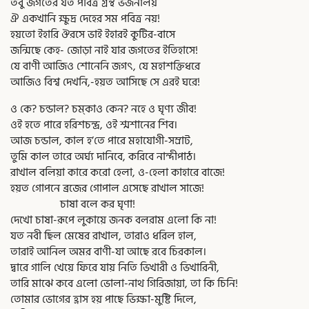
তবু জগতের যত পবিত্র গ্রন্থ ভজনালয়
ঐ একখানি ক্ষুদ্র দেহের সম পবিত্র নয়!
হয়তো ইহারি ঔরসে ভাই ইহারই কুটির-বাসে
জন্মিছে কেহ- জোড়া নাই যার জগতের ইতিহাসে!
যে বাণী আজিও শোনেনি জগৎ, যে মহাশক্তিধরে
আজিও বিশ্ব দেখনি,-হয়ত আসিছে সে এরই ঘরে!
ও কে? চন্ডাল? চম্‌কাও কেন? নহে ও ঘৃণ্য জীব!
ওই হতে পারে হরিশচন্দ্র, ওই শ্মশানের শিব।
আজ চন্ডাল, কাল হ’তে পারে মহাযোগী-সম্রাট,
তুমি কাল তারে অর্ঘ্য দানিবে, করিবে নান্দীপাঠ।
রাখাল বলিয়া কারে করো হেলা, ও-হেলা কাহারে বাজে!
হয়ত গোপনে ব্রজের গোপাল এসেছে রাখাল সাজে!
চাষা বলে কর ঘৃণা!
দেখো চাষা-রূপে লুকায়ে জনক বলরাম এলো কি না!
যত নবী ছিল মেষের রাখাল, তারাও ধরিল হাল,
তারাই আনিল অমর বাণী-যা আছে রবে চিরকাল।
দ্বারে গালি খেয়ে ফিরে যায় নিতি ভিখারী ও ভিখারিনী,
তারি মাঝে কবে এলো ভোলা-নাথ গিরিজায়া, তা কি চিনি!
তোমার ভোগের হ্রাস হয় পাছে ভিক্ষা-মুষ্টি দিলে,