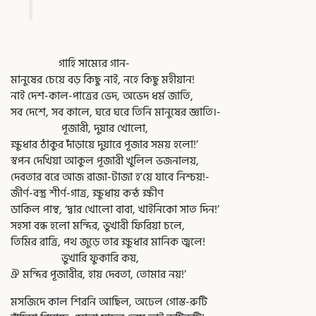
গাহি সাম্যের গান-
মানুষের চেয়ে বড় কিছু নাই, নহে কিছু মহীয়ান!
নাই দেশ-কাল-পাত্রের ভেদ, অভেদ ধর্ম জাতি,
সব দেশে, সব কালে, ঘরে ঘরে তিনি মানুষের জ্ঞাতি।-
পূজারী, দুয়ার খোলো,
ক্ষুধার ঠাকুর দাঁড়ায়ে দুয়ারে পূজার সময় হলো!’
স্বপন দেখিয়া আকুল পূজারী খুলিল ভজনালয়,
দেবতার বরে আজ রাজা-টাজা হ’য়ে যাবে নিশ্চয়!-
জীর্ণ-বস্ত্র শীর্ণ-গাত্র, ক্ষুধায় কন্ঠ ক্ষীণ
ডাকিল পান্থ, ‘দ্বার খোলো বাবা, খাইনিকো সাত দিন!’
সহসা বন্ধ হলো মন্দির, ভুখারী ফিরিয়া চলে,
তিমির রাত্রি, পথ জুড়ে তার ক্ষুধার মানিক জ্বলে!
ভুখারি ফুকারি কয়,
ঐ মন্দির পূজারীর, হায় দেবতা, তোমার নয়!’
মসজিদে কাল শিরনি আছিল, অঢেল গোস্ত-রুটি