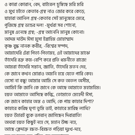
ও কারা কোরান, বেদ, বাইবেল চুম্বিছে মরি মরি
ও মুখ হইতে কেতাব-গ্রন্থ নাও জোর করে কেড়ে,
যাহারা আনিল গ্রন্থ-কেতাব সেই মানুষেরে মেরে,
পূজিছে গ্রন্থ ভন্ডের দল! -মূর্খরা সব শোনো,
মানুষ এনেছে গ্রন্থ; -গ্রন্থ আনেনি মানুষ কোনো।
আদম দাউদ ঈসা মুসা ইব্রাহিম মোহাম্মাদ
কৃষ্ণ বুদ্ধ নানক কবীর, -বিশ্বের সম্পদ,
আমাদেরি এঁরা পিতা-পিতামহ, এই আমাদের মাঝে
তাঁদেরি রক্ত কম-বেশি করে প্রতি ধমনীতে রাজে!
আমরা তাঁদেরি সন্তান, জ্ঞাতি, তাঁদেরি মতন দেহ,
কে জানে কখন মোরাও অমনি হয়ে যেতে পারি কেহ।
হেসো না বন্ধু! আমার আমি সে কত অতল অসীম,
আমিই কি জানি কে জানে কে আছে আমাতে মহামহিম।
হয়ত আমাতে আসিছে কল্কি, তোমাতে মেহেদী ঈসা,
কে জানে কাহার অন্ত ও আদি, কে পায় কাহার দিশা?
কাহারে করিছ ঘৃণা তুমি ভাই, কাহারে মারিছ লাথি?
হয়ত উহারই বুকে ভগবান্‌ জাগিছেন দিবারাতি!
অথবা হয়ত কিছুই নহে সে, মহান উচ্চ নহে,
আছে ক্লেদাক্ত ক্ষত-বিক্ষত পড়িয়া দুঃখ-দহে,