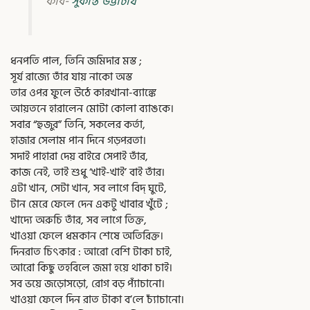
কবি-
সুকান্ত ভট্টাচার্য
ধনপতি পাল, তিনি জমিদার মস্ত ;
সূর্য রাজ্যে তাঁর যায় নাকো অস্ত
তার ওপর ফুলে উঠে কারখানা-ব্যাঙ্কে
আয়তনে হারালেন মোটা কোলা ব্যাঙকে।
সবার “হুজুর” তিনি, সকলের কর্তা,
হাজার সেলাম পান দিনে গড়পরতা।
সদাই পাহারা দেয় বাইরে সেপাই তাঁর,
কাজ নেই, তাই শুধু ‘খাই-খাই’ বাই তাঁর।
এটা খান, সেটা খান, সব লাগে বিদ্ ঘুটে,
টান মেরে ফেলে দেন একটু খাবার খুঁটে ;
খাদ্যে অরুচি তাঁর, সব লাগে তিক্ত,
খাওয়া ফেলে ধমকান শেষে অতিরিক্ত।
দিনরাত চিৎকার : আরো বেশি টাকা চাই,
আরো কিছু তহবিলে জমা হয়ে থাকা চাই।
সব ভয়ে জড়োসড়ো, রোগ বড় প্যাঁচানো।
খাওয়া ফেলে দিন রাত টাকা ব’লে চ্যাঁচানো।