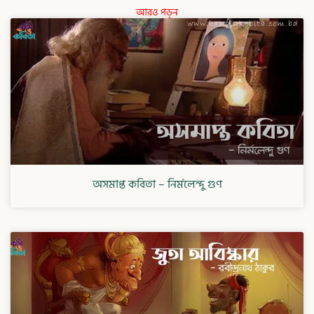
আরও পড়ুন
অসমাপ্ত কবিতা – নির্মলেন্দু গুণ