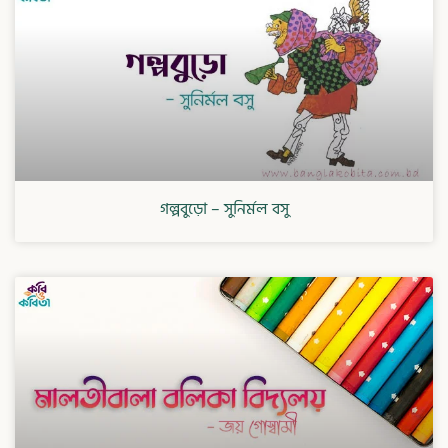
গল্পবুড়ো – সুনির্মল বসু