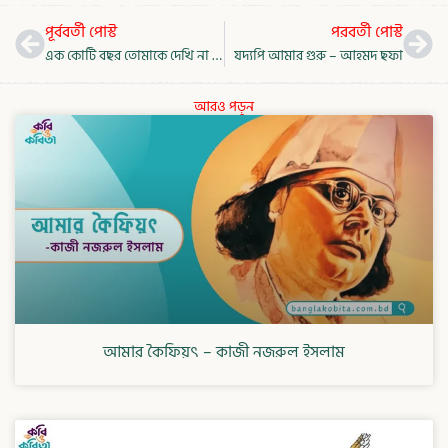
Prev
Nex
পূর্ববর্তী পোস্ট
পরবর্তী পোস্ট
এক কোটি বছর তোমাকে দেখি না – মহাদেব সাহা
যদ্যপি আমার গুরু – আহমদ ছফা
আরও পড়ুন
আমার কৈফিয়ৎ – কাজী নজরুল ইসলাম