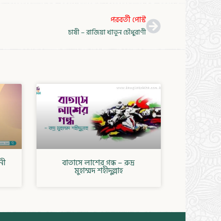
Next
পরবর্তী পোস্ট
চাষী – রাজিয়া খাতুন চৌধুরাণী
নী
বাতাসে লাশের গন্ধ – রুদ্র
মুহাম্মদ শহীদুল্লাহ