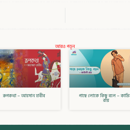
আরও পড়ুন
রূপকথা – আহসান হাবীব
পাছে লোকে কিছু বলে – কামি
রায়