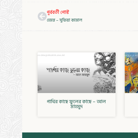
Prev
পূর্ববর্তী পোস্ট
হেমন্ত – সুফিয়া কামাল
পাখির কাছে ফুলের কাছে – আল
মাহমুদ