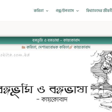
কবিতা
গল্প/উপন্যাস
বিখ্যাতদের জীবন
বঙ্গভূমি ও বঙ্গভাষা – কায়কোবাদ
কবিতা
,
দেশাত্মবোধক কবিতা
কায়কোবাদ