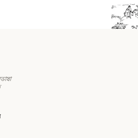
্গভাষা
দ
া