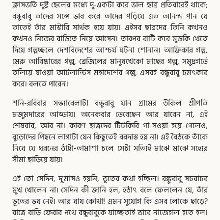
ক্লাসভর্তি দুষ্ট ছেলের মধ্যে দু-একটা করে ভাল ছাত্র প্রতিবারেই থাকে;
বন্ধুবাবু তাদের সঙ্গে ভাব করে তাদের পড়িয়ে এত আনন্দ পান যে
তাতেই তাঁর মাস্টারি সার্থক হয়ে যায়। এইসব ছাত্রদের তিনি কখনও
কখনও নিজের বাড়িতে নিয়ে আসেন। তারপর বাটি করে মুড়কি খেতে
দিয়ে গল্পচ্ছলে দেশবিদেশের আশ্চর্য ঘটনা শোনান। আফ্রিকার গল্প,
মেরু আবিষ্কারের গল্প, ব্রেজিলের মানুষখেকো মাছের গল্প, সমুদ্রগর্ভে
তলিয়ে যাওয়া আটলান্টিস মহাদেশের গল্প, এসবই বন্ধুবাবু চমৎকার
করে। বলতে পারেন।
শনি-রবিবার সন্ধ্যাবেলাটা বন্ধুবাবু যান গ্রামের উকিল শ্রীপতি
মজুমদারের আড্ডায়। অনেকবার ভেবেছেন আর যাবেন না, এই
শেষবার, আর না। কারণ ছাত্রদের টিটকিরি গা-সওয়া হয়ে গেলেও,
বুড়োদের পিছনে লাগাটা যেন কিছুতেই বরদাস্ত হয় না। এই বৈঠকে তাঁকে
নিয়ে যে ধরনের ঠাট্টা-তামাশা চলে সেটা সত্যিই মাঝে মাঝে সহ্যের
সীমা ছাড়িয়ে যায়।
এই তো সেদিন, দু’মাসও হয়নি, ভূতের কথা হচ্ছিল। বঙ্কুবাবু সচরাচর
মুখ খোলেন না। সেদিন কী জানি হল, হঠাৎ বলে ফেললেন যে, তাঁর
ভূতের ভয় নেই। আর যায় কোথা! এমন সুযোগ কি এসব লোকে ছাড়ে?
রাত্রে বাড়ি ফেরার পথে বন্ধুবাবুকে যাচ্ছেতাই ভাবে নাজেহাল হতে হল।