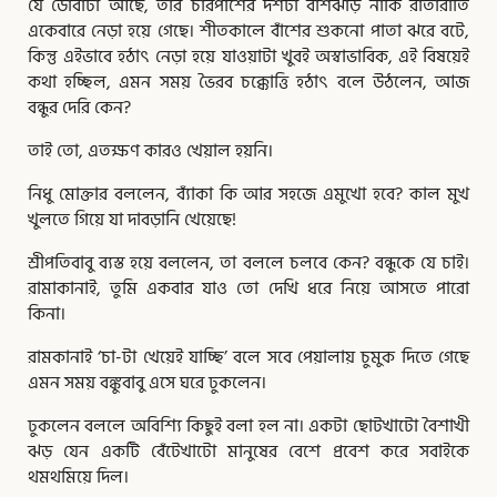
যে ডোবাটা আছে, তার চারপাশের দশটা বাঁশঝাড় নাকি রাতারাতি
একেবারে নেড়া হয়ে গেছে। শীতকালে বাঁশের শুকনো পাতা ঝরে বটে,
কিন্তু এইভাবে হঠাৎ নেড়া হয়ে যাওয়াটা খুবই অস্বাভাবিক, এই বিষয়েই
কথা হচ্ছিল, এমন সময় ভৈরব চক্কোত্তি হঠাৎ বলে উঠলেন, আজ
বন্ধুর দেরি কেন?
তাই তো, এতক্ষণ কারও খেয়াল হয়নি।
নিধু মোক্তার বললেন, ব্যাঁকা কি আর সহজে এমুখো হবে? কাল মুখ
খুলতে গিয়ে যা দাবড়ানি খেয়েছে!
শ্রীপতিবাবু ব্যস্ত হয়ে বললেন, তা বললে চলবে কেন? বন্ধুকে যে চাই।
রামাকানাই, তুমি একবার যাও তো দেখি ধরে নিয়ে আসতে পারো
কিনা।
রামকানাই ‘চা-টা খেয়েই যাচ্ছি’ বলে সবে পেয়ালায় চুমুক দিতে গেছে
এমন সময় বঙ্কুবাবু এসে ঘরে ঢুকলেন।
ঢুকলেন বললে অবিশ্যি কিছুই বলা হল না। একটা ছোটখাটো বৈশাখী
ঝড় যেন একটি বেঁটেখাটো মানুষের বেশে প্রবেশ করে সবাইকে
থমথমিয়ে দিল।