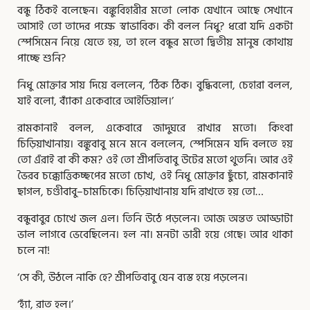
বন্ধু ঠিকই বলেছেন। বঙ্কুবিহারীর মতো লোক যেখানে আছে সেখানে
আসাই তো তাদের পক্ষে স্বাভাবিক। কী বলল নিধু? ধরো যদি একটা
স্পেসিমেন নিয়ে যেতে হয়, তা হলে বন্ধুর মতো দ্বিতীয় মানুষ কোথায়
পাচ্ছে শুনি?
নিধু মোক্তার সায় দিয়ে বললেন, ‘ঠিক ঠিক। বুদ্ধিবলো, চেহারা বলল,
যাই বলো, ব্যাঁকা একেবারে আইডিয়াল।’
রামকানাই বলল, একেবারে জাদুঘরে রাখার মতো। কিংবা
চিড়িয়াখানায়। বঙ্কুবাবু মনে মনে বললেন, স্পেসিমেন যদি বলতে হয়
তো এঁরাই বা কী কম? ওই তো শ্রীপতিবাবু উটের মতো থুতনি। আর ওই
ভৈরব চক্কোত্তিকচ্ছপের মতো চোখ, ওই নিধু মোক্তার ছুঁচো, রামকানাই
ছাগল, চণ্ডীবাবু–চামচিকে। চিড়িয়াখানায় যদি রাখতে হয় তো…
বন্ধুবাবুর চোখে জল এল। তিনি উঠে পড়লেন। আজ অন্তত আড্ডাটা
ভাল লাগবে ভেবেছিলেন। হল না। মনটা ভারী হয়ে গেছে। আর থাকা
চলে না!
‘সে কী, উঠলে নাকি হে? শ্রীপতিবাবু যেন ব্যস্ত হয়ে পড়লেন।
‘হ্যাঁ, রাত হল।’