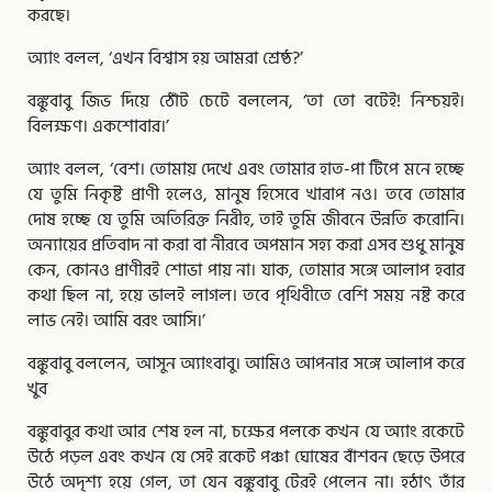
করছে।
অ্যাং বলল, ‘এখন বিশ্বাস হয় আমরা শ্রেষ্ঠ?’
বঙ্কুবাবু জিভ দিয়ে ঠোঁট চেটে বললেন, ‘তা তো বটেই! নিশ্চয়ই।
বিলক্ষণ। একশোবার।’
অ্যাং বলল, ‘বেশ। তোমায় দেখে এবং তোমার হাত-পা টিপে মনে হচ্ছে
যে তুমি নিকৃষ্ট প্রাণী হলেও, মানুষ হিসেবে খারাপ নও। তবে তোমার
দোষ হচ্ছে যে তুমি অতিরিক্ত নিরীহ, তাই তুমি জীবনে উন্নতি করোনি।
অন্যায়ের প্রতিবাদ না করা বা নীরবে অপমান সহ্য করা এসব শুধু মানুষ
কেন, কোনও প্রাণীরই শোভা পায় না। যাক, তোমার সঙ্গে আলাপ হবার
কথা ছিল না, হয়ে ভালই লাগল। তবে পৃথিবীতে বেশি সময় নষ্ট করে
লাভ নেই। আমি বরং আসি।’
বঙ্কুবাবু বললেন, আসুন অ্যাংবাবু। আমিও আপনার সঙ্গে আলাপ করে
খুব
বঙ্কুবাবুর কথা আর শেষ হল না, চক্ষের পলকে কখন যে অ্যাং রকেটে
উঠে পড়ল এবং কখন যে সেই রকেট পঞ্চা ঘোষের বাঁশবন ছেড়ে উপরে
উঠে অদৃশ্য হয়ে গেল, তা যেন বঙ্কুবাবু টেরই পেলেন না। হঠাৎ তাঁর