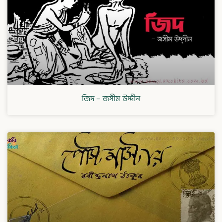
জিদ – জসীম উদ্দীন