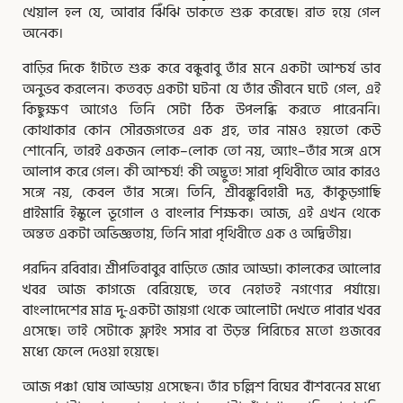
খেয়াল হল যে, আবার ঝিঁঝি ডাকতে শুরু করেছে। রাত হয়ে গেল
অনেক।
বাড়ির দিকে হাঁটতে শুরু করে বন্ধুবাবু তাঁর মনে একটা আশ্চর্য ভাব
অনুভব করলেন। কতবড় একটা ঘটনা যে তাঁর জীবনে ঘটে গেল, এই
কিছুক্ষণ আগেও তিনি সেটা ঠিক উপলব্ধি করতে পারেননি।
কোথাকার কোন সৌরজগতের এক গ্রহ, তার নামও হয়তো কেউ
শোনেনি, তারই একজন লোক–লোক তো নয়, অ্যাং–তাঁর সঙ্গে এসে
আলাপ করে গেল। কী আশ্চর্য! কী অদ্ভুত! সারা পৃথিবীতে আর কারও
সঙ্গে নয়, কেবল তাঁর সঙ্গে। তিনি, শ্রীবঙ্কুবিহারী দত্ত, কাঁকুড়গাছি
প্রাইমারি ইস্কুলে ভূগোল ও বাংলার শিক্ষক। আজ, এই এখন থেকে
অন্তত একটা অভিজ্ঞতায়, তিনি সারা পৃথিবীতে এক ও অদ্বিতীয়।
পরদিন রবিবার। শ্রীপতিবাবুর বাড়িতে জোর আড্ডা। কালকের আলোর
খবর আজ কাগজে বেরিয়েছে, তবে নেহাতই নগণ্যের পর্যায়ে।
বাংলাদেশের মাত্র দু-একটা জায়গা থেকে আলোটা দেখতে পাবার খবর
এসেছে। তাই সেটাকে ফ্লাইং সসার বা উড়ন্ত পিরিচের মতো গুজবের
মধ্যে ফেলে দেওয়া হয়েছে।
আজ পঞ্চা ঘোষ আড্ডায় এসেছেন। তাঁর চল্লিশ বিঘের বাঁশবনের মধ্যে