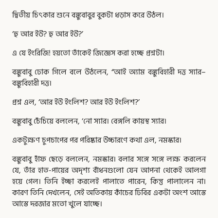
দ্বিতীয় চিৎকার শুনে বঙ্কুবাবুর বুকটা ধড়াস করে উঠল।
‘হু আর ইউ? হু আর ইউ?’
এ যে ইংরিজি! হয়তো তাঁকেই জিজ্ঞেস করা হচ্ছে প্রশ্নটা।
বঙ্কুবাবু ঢোক গিলে বলে উঠলেন, “আই অ্যাম বঙ্কুবিহারী দত্ত স্যার–
বঙ্কুবিহারী দত্ত।
প্রশ্ন এল, ‘আর ইউ ইংলিশ? আর ইউ ইংলিশ?’
বঙ্কুবাবু চেঁচিয়ে বললেন, ‘নো স্যার। বেঙ্গলি কায়স্থ স্যার।
একটুক্ষণ চুপচাপের পর পরিষ্কার উচ্চারণে কথা এল, নমস্কার।
বঙ্কুবাবু হাঁফ ছেড়ে বললেন, নমস্কার। বলার সঙ্গে সঙ্গে লক্ষ করলেন
যে, তাঁর হাত-পায়ের অদৃশ্য বাঁধনগুলো যেন আপনা থেকেই আলগা
হয়ে গেল। তিনি ইচ্ছা করলেই পালাতে পারেন, কিন্তু পালালেন না।
কারণ তিনি দেখলেন, সেই অতিকায় কাঁচের ঢিবির একটা অংশ আস্তে
আস্তে দরজার মতো খুলে যাচ্ছে।