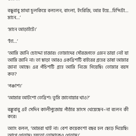
বন্ধুবাবু মাথা চুলকিয়ে বললেন, বাংলা, ইংরিজি, আর ইয়ে…হিন্দিটা…
মানে…’
‘মানে আড়াইটে।’
‘হ্যাঁ…’
‘আমি জানি চোদ্দো হাজার। তোমাদের সৌরজগতে এমন ভায়া নেই যা
আমি জানি না। তা ছাড়া আরও একত্রিশটি বাইরের গ্রহের ভাষা আমার
জানা আছে। এর পঁচিশটি গ্রহে আমি নিজে গিয়েছি। তোমার বয়স
কত?
‘পঞ্চাশ।’
‘আমার আটশো তেত্রিশ। তুমি জানোয়ার খাও?’
বঙ্কুবাবু এই সেদিন কালীপুজোয় পাঁঠার মাংস খেয়েছেন–না বলেন কী
করে।
অ্যাং বলল, ‘আমরা খাই না। বেশ কয়েকশো বছর হল ছেড়ে দিয়েছি।
আগে খেতাম। হয়তো তোমাকেও খেতাম।’