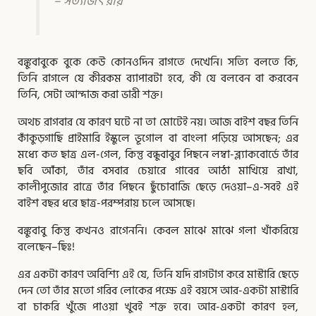
– সত্যজিৎ রায়
বঙ্কুবাবুকে বুকে কেউ কোনওদিন রাগতে দেখেনি। সত্যি বলতে কি,
তিনি রাগলে যে কীরকম ব্যাপারটা হবে, কী যে বলবেন বা করবেন
তিনি, সেটা আন্দাজ করা ভারী শক্ত।
অথচ রাগবার যে কারণ ঘটে না তা মোটেই নয়। আজ বাইশ বছর তিনি
কাঁকুড়গাছি প্রাইমারি ইস্কুলে ভূগোল বা বাংলা পড়িয়ে আসছেন; এর
মধ্যে কত ছাত্র এল-গেল, কিন্তু বন্ধুবাবুর পিছনে লম্বা-ব্ল্যাকবোর্ডে তাঁর
ছবি আঁকা, তাঁর বসবার চেয়ারে গাবের আঠা মাখিয়ে রাখা,
কালীপুজোর রাত্রে তাঁর পিছনে ছুঁচোবাজি ছেড়ে দেওয়া–এ-সবই এই
বাইশ বছর ধরে ছাত্ৰ-পরম্পরায় চলে আসছে।
বঙ্কুবাবু কিন্তু কখনও রাগেননি। কেবল মাঝে মাঝে গলা খাঁকরিয়ে
বলেছেন–ছিঃ!
এর একটা কারণ অবিশ্যি এই যে, তিনি যদি রাগটাগ করে মাস্টারি ছেড়ে
দেন তো তাঁর মতো গরিব লোকের পক্ষে এই বয়সে আর-একটা মাস্টারি
বা চাকরি খুঁজে পাওয়া খুবই শক্ত হবে। আর-একটা কারণ হল,