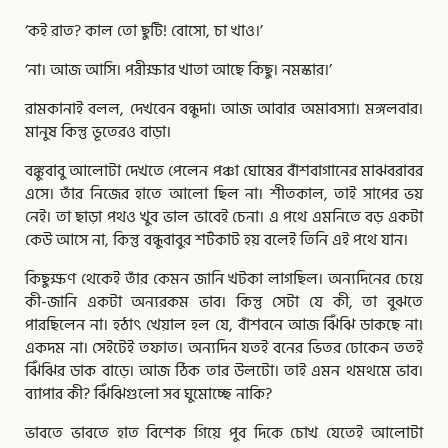
‘কই রাত? কাল তো ছুটি! বোসো, চা খাও।’
‘না। আজ আসি। পরীক্ষার খাতা আছে কিছু। নমস্কার।’
রামকানাই বলল, দেখবেন বন্ধুদা। আজ আবার অমাবস্যা। মঙ্গলবার।
মানুষ কিন্তু ভূতেরও বাড়া।
বঙ্কুবাবু আলোটা দেখতে পেলেন পঞ্চা ঘোষের বাঁশবাগানের মাঝবরাবর
এসে। তাঁর নিজের হাতে আলো ছিল না। শীতকাল, তাই সাপের ভয়
নেই। তা ছাড়া পথও খুব ভাল ভাবেই চেনা। এ পথে এমনিতে বড় একটা
কেউ আসে না, কিন্তু বন্ধুবাবুর শর্টকাট হয় বলেই তিনি এই পথে যান।
কিছুক্ষণ থেকেই তাঁর কেমন জানি খটকা লাগছিল। অন্যদিনের চেয়ে
কী-জানি একটা অন্যরকম ভাব। কিন্তু সেটা যে কী, তা বুঝতে
পারছিলেন না। হঠাৎ খেয়াল হল যে, বাঁশবনে আজ ঝিঁঝি ডাকছে না।
একদম না। সেইটেই তফাত। অন্যদিন যতই বনের ভিতর ঢোকেন ততই
ঝিঁঝির ডাক বাড়ে। আজ ঠিক তার উলটো। তাই এমন থমথমে ভাব।
ব্যাপার কী? ঝিঁঝিগুলো সব ঘুমোচ্ছে নাকি?
ভাবতে ভাবতে হাত বিশেক গিয়ে পুব দিকে চোখ যেতেই আলোটা