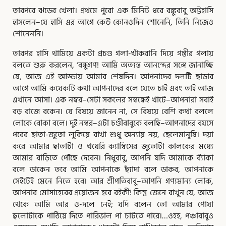
তারপরে ঝড়ের খেলা। প্রথমে পুরো এক মিনিট ধরে বঙ্কুবাবু অট্টহাসি
হাসলেন–যে হাসি এর আগে কেউ কোনওদিন শোনেনি, তিনি নিজেও
শোনেননি।
তারপর হাসি থামিয়ে একটা প্রচণ্ড গলা-খাঁকরানি দিয়ে গম্ভীর গলায়
বলতে শুরু করলেন, ‘বন্ধুগণ! আমি অত্যন্ত আনন্দের সঙ্গে জানাচ্ছি
যে, আজ এই আড্ডায় আমার শেষদিন। আপনাদের দলটি ছাড়ার
আগে আমি কয়েকটি কথা আপনাদের বলে যেতে চাই এবং তাই আজ
এখানে আসা। এক নম্বর–সেটা সকলের সম্বন্ধেই খাটে–আপনারা সবাই
বড় বাজে বকেন। যে বিষয়ে জানেন না, সে বিষয়ে বেশি কথা বললে
লোকে বোকা বলে। দুই নম্বর–এটা চণ্ডীবাবুকে বলছি–আপনাদের বয়সে
পরের ছাতা-জুতো লুকিয়ে রাখা শুধু অন্যায় নয়, ছেলেমানুষি। দয়া
করে আমার ছাতাটা ও খয়েরি ক্যাম্বিসের জুতোটা কালকের মধ্যে
আমার বাড়িতে পৌঁছে দেবেন। নিধুবাবু, আপনি যদি আমাকে ব্যাঁকা
বলে ডাকেন তবে আমি আপনাকে ছ্যাঁদা বলে ডাকব, আপনাকে
সেইটেই মেনে নিতে হবে। আর শ্রীপতিবাবু–আপনি গণ্যমান্য লোক,
আপনার মোসাহেবের প্রয়োজন হবে বইকী! কিন্তু জেনে রাখুন যে, আজ
থেকে আমি আর ও-দলে নেই; যদি বলেন তো আমার পোষা
হুলোটাকে পাঠিয়ে দিতে পারিভাল পা চাটতে পারে।…ওহহ, পঞ্চাবাবুও