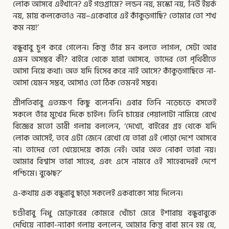
লোক আসবে এইখানে? এই গণ্ডগ্রামে? লন্ডন নয়, মস্কো নয়, নিউ ইয়র্ক
নয়, মায় কলকেতাও নয়–একেবারে এই কাঁকুড়গাছি? তোমার তো শখ
কম নয়!’
বন্ধুবাবু চুপ করে গেলেন। কিন্তু তাঁর মন বলতে লাগল, সেটা আর
এমন অসম্ভব কী? বাইরে থেকে যারা আসবে, তাদের তো পৃথিবীতে
আসা নিয়ে কথা। অত যদি হিসেব করে নাই আসে? কাঁকুড়গাছিতে না-
আসা যেমন সম্ভব, আসাও তো ঠিক তেমনই সম্ভব।
শ্রীপতিবাবু এতক্ষণ কিছু বলেননি। এবার তিনি নড়েচড়ে বসতেই
সকলে তাঁর মুখের দিকে চাইল। তিনি চায়ের পেয়ালাটা নামিয়ে রেখে
বিজ্ঞের মতো ভারী গলায় বললেন, ‘দেখো, বাইরের গ্রহ থেকে যদি
লোক আসেই, তবে এটা জেনে রেখো যে তারা এই পোড়া দেশে আসবে
না। তাদের তো খেয়েদেয়ে কাজ নেই। আর অত নোকা তারা নয়।
আমার বিশ্বাস তারা সাহেব, এবং এসে নামবে ওই সাহেবদেরই দেশে
পশ্চিমে। বুঝেছ?’
এ-কথায় এক বন্ধুরাবু ছাড়া সকলেই একবাক্যে সায় দিলেন।
চণ্ডীবাবু নিধু মোক্তারের কোমরে খোঁচা মেরে ইশারায় বন্ধুবাবুকে
দেখিয়ে ন্যাকা-ন্যাকা গলায় বললেন, আমার কিন্তু বাবা মনে হয় যে,