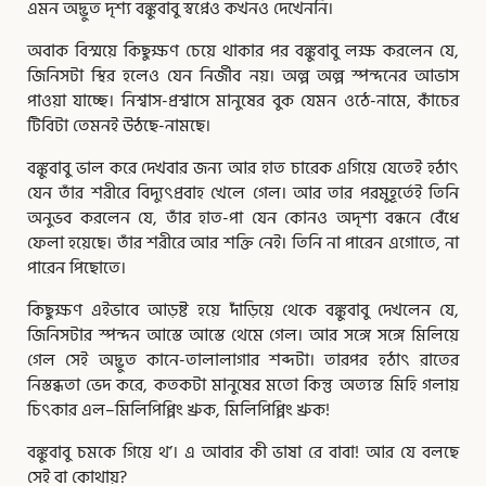
এমন অদ্ভুত দৃশ্য বঙ্কুবাবু স্বপ্নেও কখনও দেখেননি।
অবাক বিস্ময়ে কিছুক্ষণ চেয়ে থাকার পর বঙ্কুবাবু লক্ষ করলেন যে,
জিনিসটা স্থির হলেও যেন নির্জীব নয়। অল্প অল্প স্পন্দনের আভাস
পাওয়া যাচ্ছে। নিশ্বাস-প্রশ্বাসে মানুষের বুক যেমন ওঠে-নামে, কাঁচের
টিবিটা তেমনই উঠছে-নামছে।
বঙ্কুবাবু ভাল করে দেখবার জন্য আর হাত চারেক এগিয়ে যেতেই হঠাৎ
যেন তাঁর শরীরে বিদ্যুৎপ্রবাহ খেলে গেল। আর তার পরমুহূর্তেই তিনি
অনুভব করলেন যে, তাঁর হাত-পা যেন কোনও অদৃশ্য বন্ধনে বেঁধে
ফেলা হয়েছে। তাঁর শরীরে আর শক্তি নেই। তিনি না পারেন এগোতে, না
পারেন পিছোতে।
কিছুক্ষণ এইভাবে আড়ষ্ট হয়ে দাঁড়িয়ে থেকে বঙ্কুবাবু দেখলেন যে,
জিনিসটার স্পন্দন আস্তে আস্তে থেমে গেল। আর সঙ্গে সঙ্গে মিলিয়ে
গেল সেই অদ্ভুত কানে-তালালাগার শব্দটা। তারপর হঠাৎ রাতের
নিস্তব্ধতা ভেদ করে, কতকটা মানুষের মতো কিন্তু অত্যন্ত মিহি গলায়
চিৎকার এল–মিলিপিপ্পিং খ্রুক, মিলিপিপ্পিং খ্রুক!
বঙ্কুবাবু চমকে গিয়ে থ’। এ আবার কী ভাষা রে বাবা! আর যে বলছে
সেই বা কোথায়?