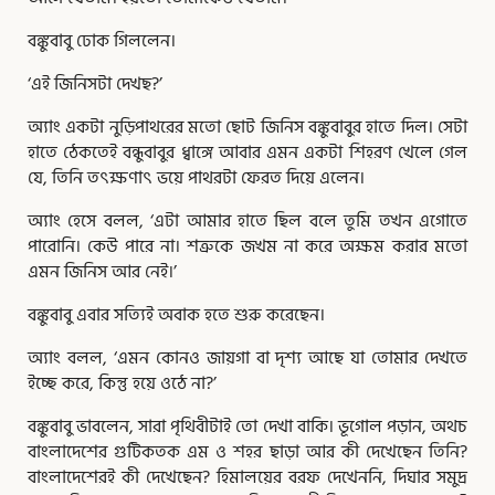
বঙ্কুবাবু ঢোক গিললেন।
‘এই জিনিসটা দেখছ?’
অ্যাং একটা নুড়িপাথরের মতো ছোট জিনিস বঙ্কুবাবুর হাতে দিল। সেটা
হাতে ঠেকতেই বন্ধুবাবুর ধ্বাঙ্গে আবার এমন একটা শিহরণ খেলে গেল
যে, তিনি তৎক্ষণাৎ ভয়ে পাথরটা ফেরত দিয়ে এলেন।
অ্যাং হেসে বলল, ‘এটা আমার হাতে ছিল বলে তুমি তখন এগোতে
পারোনি। কেউ পারে না। শত্রুকে জখম না করে অক্ষম করার মতো
এমন জিনিস আর নেই।’
বঙ্কুবাবু এবার সত্যিই অবাক হতে শুরু করেছেন।
অ্যাং বলল, ‘এমন কোনও জায়গা বা দৃশ্য আছে যা তোমার দেখতে
ইচ্ছে করে, কিন্তু হয়ে ওঠে না?’
বঙ্কুবাবু ভাবলেন, সারা পৃথিবীটাই তো দেখা বাকি। ভূগোল পড়ান, অথচ
বাংলাদেশের গুটিকতক এম ও শহর ছাড়া আর কী দেখেছেন তিনি?
বাংলাদেশেরই কী দেখেছেন? হিমালয়ের বরফ দেখেননি, দিঘার সমুদ্র