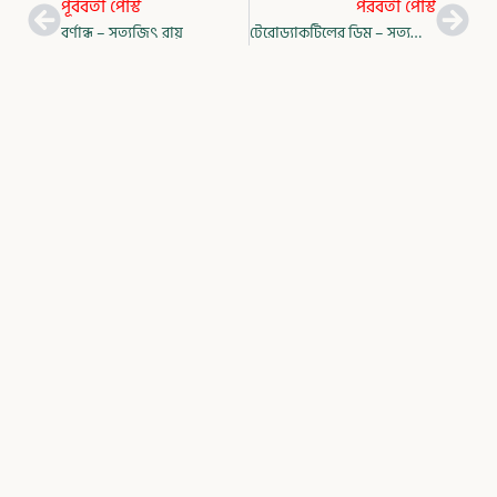
Prev
Nex
পূর্ববর্তী পোস্ট
পরবর্তী পোস্ট
বর্ণান্ধ – সত্যজিৎ রায়
টেরোড্যাকটিলের ডিম – সত্যজিৎ রায়