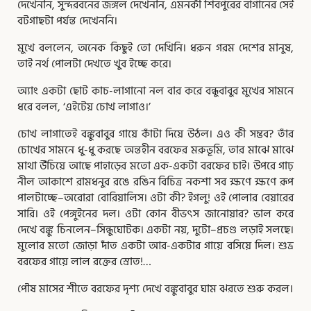
দেখেননি, সুন্দরবনের জঙ্গল দেখেননি, এমনকী শিবপুরের বাগানের সেই
বটগাছটা পর্যন্ত দেখেননি।
মুখে বললেন, অনেক কিছুই তো দেখিনি। ধরুন গরম দেশের মানুষ,
তাই নর্থ পোলটা দেখতে খুব ইচ্ছে করে।
অ্যাং একটা ছোট কাচ-লাগানো নল বার করে বন্ধুবাবুর মুখের সামনে
ধরে বলল, ‘এইটেয় চোখ লাগাও।’
চোখ লাগাতেই বঙ্কুবাবুর গায়ে কাঁটা দিয়ে উঠল। এও কী সম্ভব? তাঁর
চোখের সামনে ধু-ধু করছে অন্তহীন বরফের মরুভূমি, তার মাঝে মাঝে
মাথা উঁচিয়ে আছে পাহাড়ের মতো এক-একটা বরফের চাই। উপরে গাঢ়
নীল আকাশে রামধনুর রঙে রঙিন বিচিত্র নকশা সব ক্ষণে ক্ষণে রূপ
পালটাচ্ছে–অরোরা বোরিয়ালিস। ওটা কী? ইগলু! ওই পোলার বেয়ারের
সারি। ওই পেঙ্গুইনের দল। ওটা কোন বীভৎস জানোয়ার? ভাল করে
দেখে বঙ্কু চিনলেন–সিন্ধুঘোটক। একটা নয়, দুটো–প্রচণ্ড লড়াই সলছে।
মুলোর মতো জোড়া দাঁত একটা আর-একটার গায়ে বসিয়ে দিল। শুভ্র
বরফের গায়ে লাল রক্তের স্রোত!…
পৌষ মাসের শীতে বরফের দৃশ্য দেখে বঙ্কুবাবুর ঘাম ঝরতে শুরু করল।