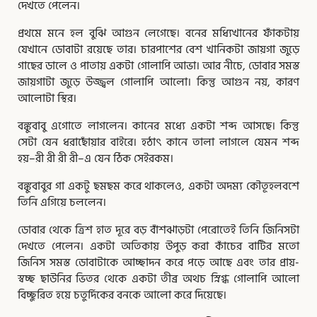
দেখতে পেলেন।
প্রথমে মনে হল বুঝি আগুন লেগেছে। বনের মধ্যিখানের ফাঁকটায়
যেখানে ডোবাটা রয়েছে তার। চারপাশের বেশ খানিকটা জায়গা জুড়ে
গাছের ডালে ও পাতায় একটা গোলাপি আভা। আর নীচে, ডোবার সমস্ত
জায়গাটা জুড়ে উজ্জ্বল গোলাপি আলো। কিন্তু আগুন নয়, কারণ
আলোটা স্থির।
বঙ্কুবাবু এগোতে লাগলেন। কানের মধ্যে একটা শব্দ আসছে। কিন্তু
সেটা যেন ধরাছোঁয়ার বাইরে। হঠাৎ কানে তালা লাগলে যেমন শব্দ
হয়–রী রী রী রী–এ যেন ঠিক সেইরকম।
বঙ্কুবাবুর গা একটু ছমছম করে থাকলেও, একটা অদম্য কৌতূহলবশে
তিনি এগিয়ে চললেন।
ডোবার থেকে ত্রিশ হাত দূরে বড় বাঁশঝাড়টা পেরোতেই তিনি জিনিসটা
দেখতে পেলেন। একটা অতিকায় উপুড় করা কাঁচের বাটির মতো
জিনিস সমস্ত ডোবাটাকে আচ্ছাদন করে পড়ে আছে এবং তার প্রায়-
স্বচ্ছ ছাউনির ভিতর থেকে একটা তীব্র অথচ স্নিগ্ধ গোলাপি আলো
বিচ্ছুরিত হয়ে চতুর্দিকের বনকে আলো করে দিয়েছে।