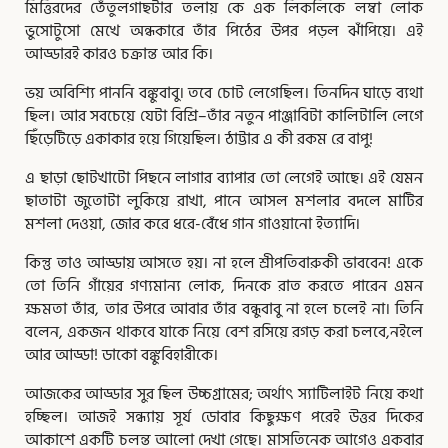
মিত্তিরদের তেঁতুলগাছটার তলায় কে এক লিকলিকে লম্বা লোক
ভুসোটুসো মেখে অন্ধকারে তাঁর পিঠের উপর পড়ল ঝাঁপিয়ে। এই
আড্ডারই কারও চক্রান্ত আর কি।
ভয় অবিশ্যি পাননি বঙ্কুবাবু। তবে চোট লেগেছিল। তিনদিন ঘাড়ে ব্যথা
ছিল। আর সবচেয়ে যেটা বিশ্রি–তাঁর নতুন পাঞ্জাবিটা কালিটালি লেগে
ছিঁড়েটিড়ে একাকার হয়ে গিয়েছিল। ঠাট্টার এ কী রকম রে বাপু!
এ ছাড়া ছোটখাটো পিছনে লাগার ব্যাপার তো লেগেই আছে। এই যেমন
ছাতাটা জুতোটা লুকিয়ে রাখা, পানে আসল মশলার বদলে মাটির
মশলা দেওয়া, জোর করে ধরে-বেঁধে গান গাওয়ানো ইত্যাদি।
কিন্তু তাও আড্ডায় আসতে হয়। না হলে শ্রীপতিবারুকী ভাববেন! একে
তো তিনি গাঁয়ের গণ্যমান্য লোক, দিনকে রাত করতে পারেন এমন
ক্ষমতা তাঁর, তার উপরে আবার তাঁর বন্ধুবাবু না হলে চলেই না। তিনি
বলেন, একজন থাকবে যাকে নিয়ে বেশ রসিয়ে রগড় করা চলবে,নইলে
আর আড্ডা! ডাকো বঙ্কুবিহারীকে।
আজকের আড্ডার সুর ছিল উচ্চগ্রামের; অর্থাৎ স্যাটিলাইট নিয়ে কথা
হচ্ছিল। আজই সন্ধ্যায় সূর্য ডোবার কিছুক্ষণ পরেই উত্তর দিকের
আকাশে একটি চলন্ত আলো দেখা গেছে। মাসতিনেক আগেও একবার