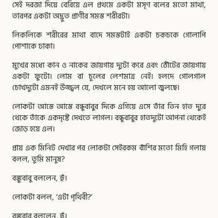
সেই দরজা দিয়ে বেরিয়ে এল প্রথমে একটা মসৃণ বলের মতো মাথা,
তারপর একটা অদ্ভুত প্রাণীর সমস্ত শরীরটা।
লিকলিকে শরীরের মাথা বাদে সমস্তটাই একটা চকচকে গোলাপি
পোশাকে ঢাকা।
মুখের মধ্যে কান ও নাকের জায়গায় দুটো করে এবং ঠোঁটের জায়গায়
একটা ফুটো। লোম বা চুলের লেশমাত্র নেই। হলদে গোলগাল
চোখদুটো এমনই উজ্জ্বল যে, দেখলে মনে হয় আলো জ্বলছে।
লোকটা আস্তে আস্তে বন্ধুবাবুর দিকে এগিয়ে এসে তাঁর তিন হাত দুরে
থেকে তাঁকে একদৃষ্টে দেখতে লাগল। বন্ধুবাবুর হাতদুটো আপনা থেকেই
জোড় হয়ে এল।
প্রায় এক মিনিট দেখার পর লোকটা সেইরকম বাঁশির মতো মিহি গলায়
বলল, তুমি মানুষ?
বঙ্কুবাবু বললেন, হুঁ।
লোকটা বলল, ‘এটা পৃথিবী?’
বঙ্কুবাবু বললেন, হুঁ।