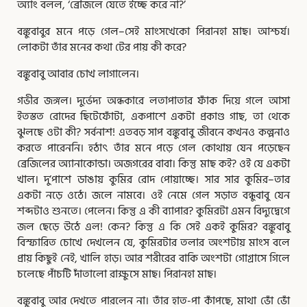
অ্যাং বলল, ‘ব্রেজিলে যেতে ইচ্ছে করে না?’
বঙ্কুবাবুর মনে পড়ে গেল–সেই মাংসখেকো পিরানহা মাছ। আশ্চর্য।
লোকটা তাঁর মনের কথা টের পায় কী করে?
বঙ্কুবাবু আবার চোখ লাগালেন।
গভীর জঙ্গল। দুর্ভেদ্য অন্ধকারে লতাপাতার ফাঁক দিয়ে গলে আসা
ইতস্তত রোদের ছিটেফোঁটা, একপাশে একটা প্রকাণ্ড গাছ, তা থেকে
ঝুলছে ওটা কী? সর্বনাশ! এতবড় সাপ বঙ্কুবাবু জীবনে কখনও কল্পনাও
করতে পারেননি। হঠাৎ তাঁর মনে পড়ে গেল কোথায় যেন পড়েছেন
ব্রেজিলের অ্যানাকোন্ডা। অজগরের বাবা। কিন্তু মাছ কই? ওই যে একটা
খাল। দু’পাশে ডাঙায় কুমির রোদ পোয়াচ্ছে। সার সার কুমির–তার
একটা নড়ে ওঠে। জলে নামবে। ওই নেমে গেল সড়াত বন্ধুবাবু যেন
শব্দটাও শুনতে। পেলেন। কিন্তু এ কী ব্যাপার? কুমিরটা এমন বিদ্যুদ্বেগে
জল ছেড়ে উঠে এল! কেন? কিন্তু এ কি সেই একই কুমির? বঙ্কুবাবু
বিস্ফারিত চোখে দেখলেন যে, কুমিরটার তলার অংশটায় মাংস বলে
প্রায় কিছুই নেই, খালি হাড়। আর শরীরের বাকি অংশটা গোগ্রাসে গিলে
চলেছে পাঁচটি দাঁতালো রাক্ষুসে মাছ। পিরানহা মাছ।
বঙ্কুবাবু আর দেখতে পারলেন না। তাঁর হাত-পা কাঁপছে, মাথা ভোঁ ভোঁ