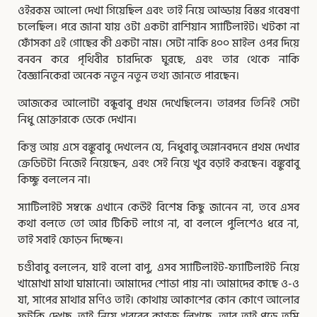
ওইরকম আলো দেখা গিয়েছিল এবং তাই নিয়ে আড্ডায় বিস্তর গবেষণা
চলেছিল। পরে জানা যায় ওটা একটা রাশিয়ান স্যাটিলাইট। খটকা না
ফোঁসকা এই গোছের কী একটা নাম। সেটা নাকি ৪০০ মাইল ওপর দিয়ে
বনবন করে পৃথিবীর চারদিকে ঘুরছে, এবং তার থেকে নাকি
বৈজ্ঞানিকেরা অনেক নতুন নতুন তথ্য জানতে পারছেন।
আজকের আলোটা বন্ধুবাবু প্রথম দেখেছিলেন। তারপর তিনিই সেটা
নিধু মোক্তারকে ডেকে দেখান।
কিন্তু আয় এসে বঙ্কুবাবু দেখলেন যে, নিধুবাবু অম্লানবদনে প্রথম দেখার
ক্রেডিটটা নিজেই নিয়েছেন, এবং সেই নিয়ে খুব বড়াই করছেন। বঙ্কুবাবু
কিচ্ছু বললেন না।
স্যাটিলাইট সম্বন্ধে এখানে কেউই বিশেষ কিছু জানেন না, তবে এসব
কথা বলতে তো আর টিকিট লাগে না, বা বললে পুলিশেও ধরে না,
তাই সবাই ফোড়ন দিচ্ছেন।
চণ্ডীবাবু বললেন, যাই বলো বাপু, এসব স্যাটিলাইট-ফ্যাটিলাইট নিয়ে
খামোখা মাথা ঘামানো। আমাদের শোভা পায় না। আমাদের কাছে ও-ও
যা, সাপের মাথার মণিও তাই। কোথায় আকাশের কোন কোণে আলোর
ফুটকি দেখছ, তাই নিয়ে খবরের কাগজ লিখছে, আর তাই পড়ে তুমি