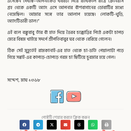
এসেছেন দেখছি–আপনাকেও খবরটা দিয়ে রাখিকাল রাত্রে ক্রেনিয়াস
গ্রহ থেকে একটি অ্যাং এসে আপনার বাঁশবাগানের ডোবাটির মধ্যে
নেমেছিল। আমার সঙ্গে তার আলাপ হয়েছে। লোকটি-থুড়ি,
অ্যাংটিভারী ভাল।”
এই বলে বঙ্কুবাবু তাঁর বাঁ হাত দিয়ে ভৈরব চক্কোত্তির পিঠে একটা চাপড়
মেরে বিষম খাইয়ে সদর্পে শ্রীপতিবাবুর ঘর থেকে বেরিয়ে গেলেন।
ঠিক সেই মুহূর্তেই রামকানাই-এর হাত থেকে চা-ভর্তি পেয়ালাটা পড়ে
গিয়ে সব্বাই-এর কাপড়ে-চোপড়ে গরম চা ছিটিয়ে চুরমার হয়ে গেল।
সন্দেশ, মাঘ ১৩৬৮
পোস্টটি শেয়ার করতে ক্লিক করুন