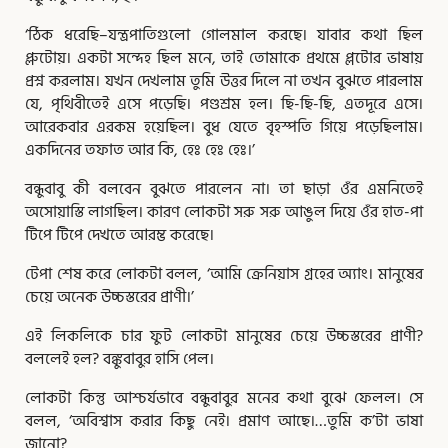
‘ঠিক ধরেছি–যন্ত্রপাতিগুলো গোলমাল করছে। যাবার কথা ছিল
প্লুটোয়। একটা সন্দেহ ছিল মনে, তাই তোমাকে প্রথমে প্লটোর ভাষায়
প্রশ্ন করলাম। যখন দেখলাম তুমি উত্তর দিলে না তখন বুঝতে পারলাম
যে, পৃথিবীতেই এসে পড়েছি। পণ্ডশ্রম হল। ছি-ছি-ছি, এতদূরে এসে।
আরেকবার এরকম হয়েছিল। বুধ যেতে বৃহস্পতি গিয়ে পড়েছিলাম।
একদিনের তফাত আর কি, হেঃ হেঃ হেঃ।’
বন্ধুবাবু কী বলবেন বুঝতে পারলেন না। তা ছাড়া ওঁর এমনিতেই
অসোয়াস্তি লাগছিল। কারণ লোকটা সরু সরু আঙুল দিয়ে ওঁর হাত-পা
টিপে টিপে দেখতে আরম্ভ করেছে।
টেপা শেষ করে লোকটা বলল, ‘আমি ক্রেনিয়াস গ্রহের অ্যাং। মানুষের
চেয়ে অনেক উচ্চস্তরের প্রাণী।’
এই লিকলিকে চার ফুট লোকটা মানুষের চেয়ে উচ্চস্তরের প্রাণী?
বললেই হল? বঙ্কুবাবুর হাসি পেল।
লোকটা কিন্তু আশ্চর্যভাবে বন্ধুবাবুর মনের কথা বুঝে ফেলল। সে
বলল, ‘অবিশ্বাস করার কিছু নেই। প্রমাণ আছে।…তুমি ক’টা ভাষা
জানো?