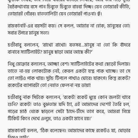
বৈঠকখানায় বসে পান চিবুতে চিবুতে বাহবা দিচ্ছ। যেন তোমারই কীর্তি,
তোমারই গৌরব। হাততালিটা যেন তোমারই পাওনা। হুঁ।
রামকানাই-এর বয়সটা কম। সে বলল, আমার না হোক, মানুষের তো।
সবার উপরে মানুষ সত্য।
চণ্ডীবাবু বললেন, ‘রাখো রাখো। যতসব…মানুষ না তো কি বাঁদরে
বানাবে স্যাটিলাইট? মানুষ ছাড়া আর আছে কী?’
নিধু মোক্তার বললেন, আচ্ছা বেশ। স্যাটিলাইটের কথা ছেড়েই দিলাম।
তাতে না-হয় লোকটোক নেই, কেবল একটা যন্ত্র পাক খাচ্ছে। তা সে
তো লাট্টও পাক খায়। সুইচ টিপলে পাখাও ঘোরে। যাকগে। কিন্তু রকেট?
রকেটের ব্যাপারটা তো নেহাত ফেলনা নয় ভায়া!
চণ্ডীবাবু নাক সিটকে বললেন, ‘রকেট! রকেট ধুয়ে কোন জলটা খাবে
শুনি? রকেট! তাও বুঝতাম যদি হ্যাঁ, এই আমাদের দেশেই তৈরি হল,
গড়ের মাঠ থেকে ছাড়লে সেটা চাঁদে-টাঁদে তাগ করে, আমরা গিয়ে
টিকিট কিনে দেখে এলুম, তাও একটা মানে হয়।‘
রামকানাই বলল, ‘ঠিক বলেছেন। আমাদের কাছে রকেটও যা, ঘোড়ার
ডিমও তাই।’