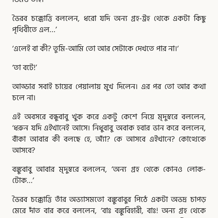
ভৈরব চক্কোত্তি বললেন, ধরো যদি অন্য গ্রহ-ট্রহ থেকে একটা কিছু
পৃথিবীতে এল…’
‘এলেই বা কী? তুমি-আমি তো আর সেটাকে দেখতে পার না।‘
‘তা বটে!’
আড্ডার সবাই চায়ের পেয়ালায় মুখ দিলেন। এর পর তো আর কথা
চলে না।
এই অবসরে বন্ধুবাবু খুক করে একটু কেশে নিয়ে মৃদুস্বরে বললেন,
‘ধরুন যদি এইখানেই আসে। নিধুবাবু অবাক হবার ভান করে বললেন,
বাঁকা আবার কী বলছে হে, অ্যাঁ? কে আসবে এইখানে? কোত্থেকে
আসবে?
বঙ্কুবাবু আবার মৃদুস্বরে বললেন, ‘অন্য গ্রহ থেকে কোনও লোক-
টোক…’
ভৈরব চক্কোত্তি তাঁর অভ্যাসমতো বঙ্কুবাবুর পিঠে একটা অভদ্র চাপড়
মেরে দাঁত বার করে বললেন, ‘বাঃ বঙ্কুবিহারী, বাঃ! অন্য গ্রহ থেকে