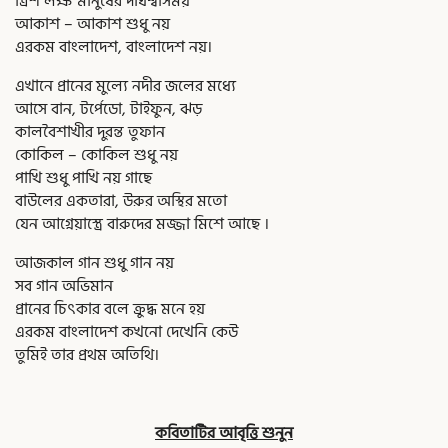
ত্রিশ লক্ষ মানুষের দীর্ঘশ্বাসময়
আকাশ – আকাশ শুধু নয়
এরকম বাংলাদেশ, বাংলাদেশ নয়।
এখানে প্রানের মুল্যে নদীর জলের মধ্যে
আসে বান, টর্পেডো, টাইফুন, ঝড়
কালবৈশাখীর দুরন্ত তুফান
কোকিল – কোকিল শুধু নয়
পাখি শুধু পাখি নয় গাছে
বাউলের একতারা, উরুর অস্থির মতো
যেন আগ্নেয়াস্ত্রে বারুদের মজ্জা মিশে আছে ।
আজকাল গান শুধু গান নয়
সব গান অভিমান
প্রানের চিৎকার বলে ক্রুদ্ধ মনে হয়
এরকম বাংলাদেশ কখনো দেখেনি কেউ
তুমিই তার প্রথম অতিথি।
কবিতাটির আবৃত্তি শুনুন