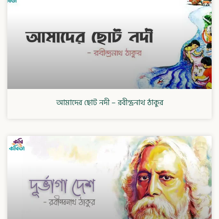
আমাদের ছোট নদী – রবীন্দ্রনাথ ঠাকুর