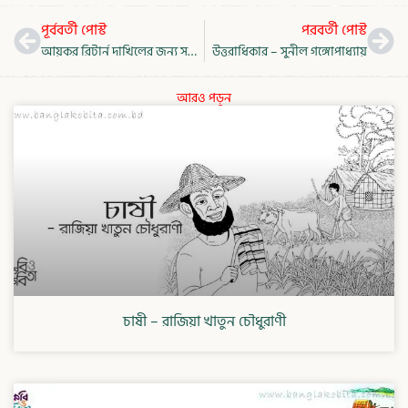
Prev
Nex
পূর্ববর্তী পোস্ট
পরবর্তী পোস্ট
আয়কর রিটার্ন দাখিলের জন্য সময় বৃদ্ধির আবেদন ফরম।
উত্তরাধিকার – সুনীল গঙ্গোপাধ্যায়
আরও পড়ুন
চাষী – রাজিয়া খাতুন চৌধুরাণী