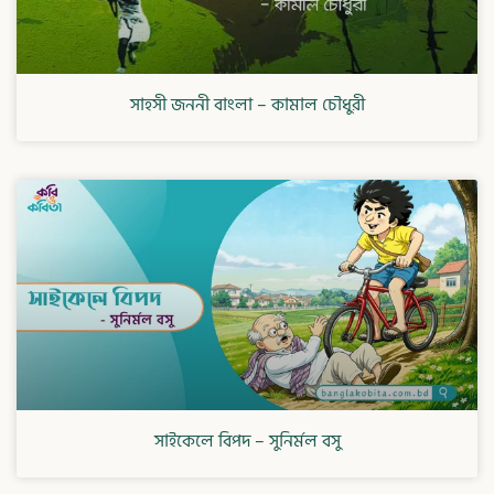
সাহসী জননী বাংলা – কামাল চৌধুরী
সাইকেলে বিপদ – সুনির্মল বসু