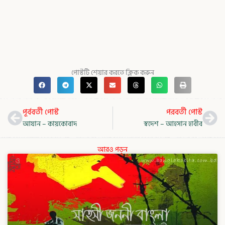
পোস্টটি শেয়ার করতে ক্লিক করুন
Prev
Nex
পূর্ববর্তী পোস্ট
পরবর্তী পোস্ট
আযান – কায়কোবাদ
স্বদেশ – আহসান হাবীব
আরও পড়ুন