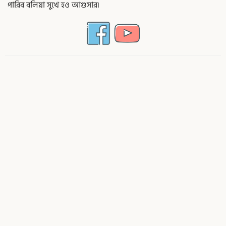
পারিব বলিয়া সুখে হও আগুসার৷