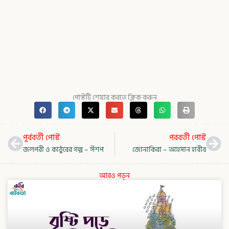
পোস্টটি শেয়ার করতে ক্লিক করুন
Prev
Nex
পূর্ববর্তী পোস্ট
পরবর্তী পোস্ট
জলপরী ও কাঠুরের গল্প – ঈশপ
জোনাকিরা – আহসান হাবীব
আরও পড়ুন