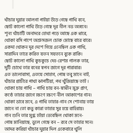
খাঁচার দুয়ার আলগা পাইয়া উড়ে গেছে পাখি বনে,
ছোট কালো পাখি উড়ে গেছে দূর নীল নভ অঙ্গনে।
শূন্য খাঁচাটি অনাদরে হোথা পড়ে আছে এক ধারে,
খোকা বসি পাশে অশ্রুসজল চোক মোছে বারে বারে।
একদা খোকন দূর দেশে গিয়ে এনেছিল এক পাখি,
সারাদিন তারে করিত যতন সযতনে বুকে রাকি।
ছোট কালো পাখি কুচকুচে দেহ-রেশম পালক তার,
দুটি চোখে তার বনের স্বপন জাগে দূর পারাবার।
এত ভালোবাসা, এতযে সোহাগ, পোষ তবু মানে নাই,
খাঁচার প্রাচীরে পাখা ঝাপটিয়া, পথ খুঁজিয়াছে তাই ।
খোকা চায় পাখি – পাখি চায় বন-স্বাধীন মুক্ত প্রাণ,
কন্ঠে তাহার জাগে ক্ষণে ক্ষণে নীল আকাশের গান।
খোকা ভাবে মনে, এ পাখি তাহার-গান সে শোনায় তায়
জানে না তো কভু কান্না তাহার সুর হয়ে বাহিরায়।
গান শুনি তার মুগ্ধ হইয়া ভেবেছিল খোকা মনে-
পোষ মানিয়াছে, ভুলে গেছে বন – রবে সে তাহার সনে।
আদর করিয়া খাঁচার দুয়ার দিল একেবারে খুলি