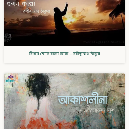
বিপদে মোরে রক্ষা করো – রবীন্দ্রনাথ ঠাকুর