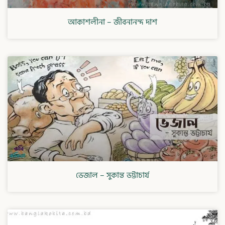
আকাশলীনা – জীবনানন্দ দাশ
ভেজাল – সুকান্ত ভট্টাচার্য