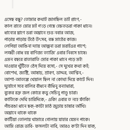
এসেছ বন্ধু? তোমার কথাই জাগছিল ভাই প্রাণে,-
কাল রাতে মোর মই প’ড়ে গেছে ক্ষেতভরা পাকা ধানে।
ধান্যের ঘ্রাণে ভরা অঘ্রানে শুভ নবান্ন আজ,
পাড়ায় পাড়ায় উঠে উৎসব, বন্ধ মাঠের কাজ।
লেপিয়া আঙিনা দ্যায় আল্পনা ভরা মরাইএর পাশে;
লক্ষ্মী বোধ হয় বাণিজ্য ত্যাজি’ এবার নিবসে চাষে।
এমন বছরে রাতারাতি মোর পাকা ধানে পড়ে মই!
দাওয়ার খুঁটিতে ঠেস্ দিয়ে বসো,- সে দুখের কথা কই;
বোশেখ, জ্যষ্টি, আষাঢ়, শ্রাবণ, ভাদ্দর, আশ্বিন,-
আশা-আতঙ্কে খেয়াল ছিল না কোথা দিয়ে কাটে দিন।
দুর্যোগে সবে বালির বাঁধনে বাঁধিনু বন্যাধারা,
বুকের রক্ত জল কোরে কভু সেচিনু পাণ্ডু চারা।
কার্তিকে দেখি চারিদিকে,- একি! এবার ত নহে ফাঁকি!
পাঁচরঙা ধানে ছক্-কাটা মাঠ জুড়ায় চাষার আঁখি।
অঘ্রানে থাকে থাকে
কাটিয়া তোলায় খামারে গোলায় যাহার যেমন পাকে।
আমি রোজ ভাবি- ফসলটা নাবি, আরও ক’টা দিন যাক্,