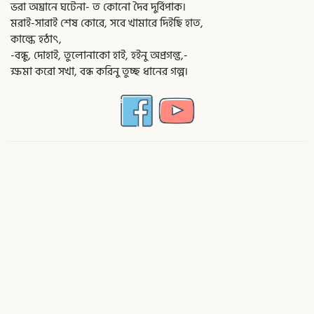
ভরা অঘ্রানে ঘটেনা- ত কোনো দৈব দুর্বিপাক।
মরাই-সারাই শেষ কোরে, সবে খামারে দিইছি হাত,
কাল্কে হঠাৎ,
-বন্ধু, দোহাই, তুলোনাকো হাই, হইনু অপ্রগল্ভ,-
ক্ষমা করো সখা, বন্ধ করিনু তুচ্ছ ধানের গল্প।