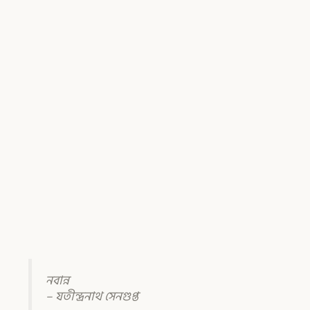
নবান্ন
– যতীন্দ্রনাথ সেনগুপ্ত